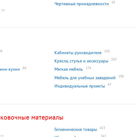
65
Чертежные принадлежности
77
09
243
Кабинеты руководителя
203
Кресла, стулья и аксессуары
80
174
мини-кухни
Мягкая мебель
196
Мебель для учебных заведений
47
Индивидуальные проекты
аковочные материалы
413
Гигиенические товары
11
742