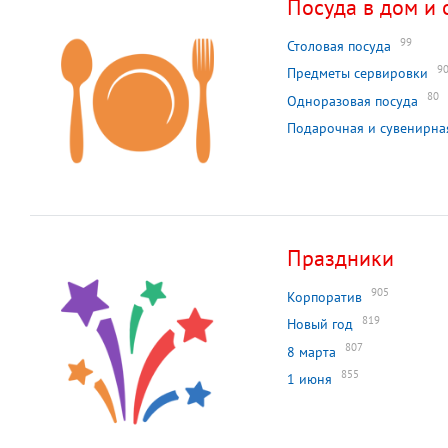
Посуда в дом и 
99
Столовая посуда
9
Предметы сервировки
80
Одноразовая посуда
Подарочная и сувенирна
Праздники
905
Корпоратив
819
Новый год
807
8 марта
855
1 июня