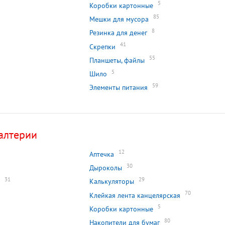
5
Коробки картонные
85
Мешки для мусора
8
Резинка для денег
41
Скрепки
55
Планшеты, файлы
5
Шило
59
Элементы питания
алтерии
12
Аптечка
30
Дыроколы
31
29
Калькуляторы
70
Клейкая лента канцелярская
5
Коробки картонные
80
Накопители для бумаг