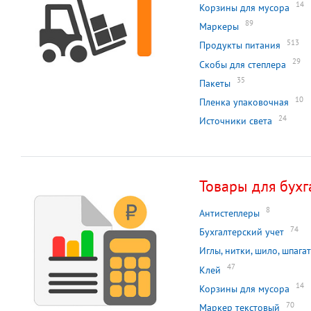
14
Корзины для мусора
89
Маркеры
513
Продукты питания
29
Скобы для степлера
35
Пакеты
10
Пленка упаковочная
24
Источники света
Товары для бухг
8
Антистеплеры
74
Бухгалтерский учет
Иглы, нитки, шило, шпагат
47
Клей
14
Корзины для мусора
70
Маркер текстовый