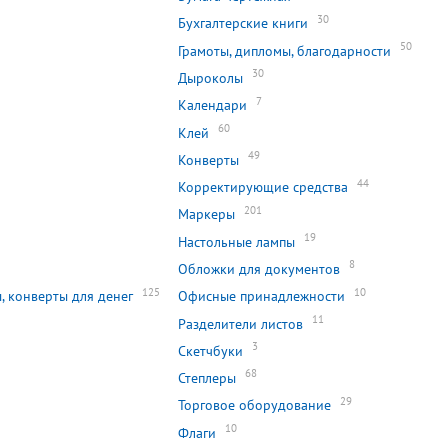
30
Бухгалтерские книги
50
Грамоты, дипломы, благодарности
30
Дыроколы
7
Календари
60
Клей
49
Конверты
44
Корректирующие средства
201
Маркеры
0
19
Настольные лампы
8
Обложки для документов
125
10
, конверты для денег
Офисные принадлежности
11
Разделители листов
3
Скетчбуки
68
Степлеры
29
Торговое оборудование
10
Флаги