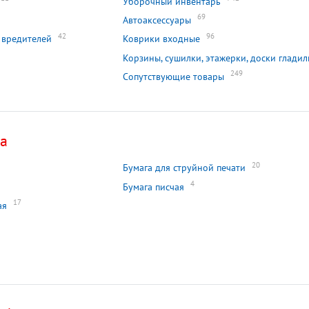
Уборочный инвентарь
69
Автоаксессуары
42
96
 вредителей
Коврики входные
Корзины, сушилки, этажерки, доски глади
249
Сопутствующие товары
са
20
Бумага для струйной печати
4
Бумага писчая
17
ая