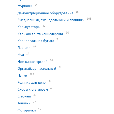
34
Журналы
16
Демонстрационное оборудование
105
Ежедневники, еженедельники и планинги
32
Калькуляторы
90
Клейкая лента канцелярская
7
Копировальная бумага
49
Ластики
14
Мел
24
Нож канцелярский
37
Органайзер настольный
588
Папки
8
Резинка для денег
40
Скобы к степлерам
49
Стержни
27
Точилки
19
Фоторамки