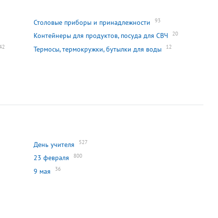
93
Столовые приборы и принадлежности
20
Контейнеры для продуктов, посуда для СВЧ
42
12
Термосы, термокружки, бутылки для воды
527
День учителя
800
23 февраля
36
9 мая