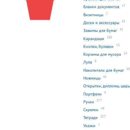
17
Бланки документов
2
Визитницы
63
Доски и аксессуары
33
Зажимы для бумаг
106
Карандаши
13
Кнопки, булавки
14
Корзины для мусора
8
Лупа
8
Накопители для бумаг
46
Ножницы
Открытки, дипломы, шары
9
Портфели
377
Ручки
48
Скрепки
327
Тетради
1
Указки