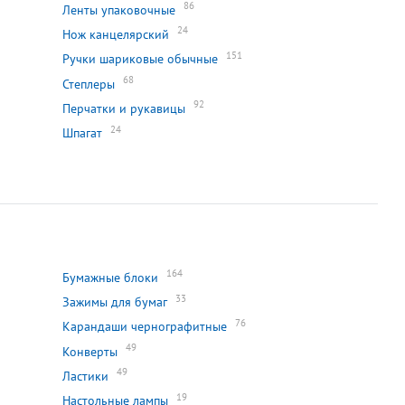
86
Ленты упаковочные
24
Нож канцелярский
151
Ручки шариковые обычные
68
Степлеры
92
Перчатки и рукавицы
24
Шпагат
164
Бумажные блоки
33
Зажимы для бумаг
76
Карандаши чернографитные
49
Конверты
49
Ластики
19
Настольные лампы