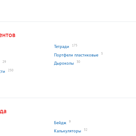
ентов
175
Тетради
5
Портфели пластиковые
29
30
Дыроколы
250
сти
ада
9
Бейдж
32
Калькуляторы