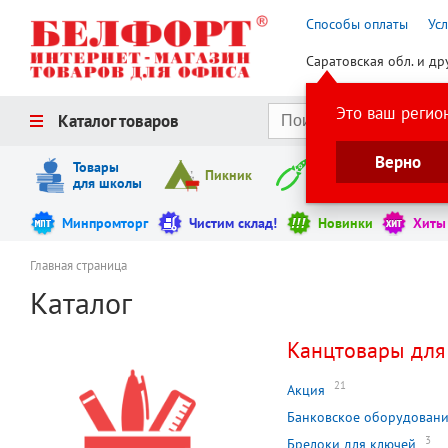
Способы оплаты
Ус
Саратовская обл. и др
Это ваш регио
Каталог товаров
Верно
Товары
Пикник
Инструменты
для школы
Минпромторг
Чистим склад!
Новинки
Хиты
Главная страница
Каталог
Канцтовары для
21
Акция
Банковское оборудован
3
Брелоки для ключей