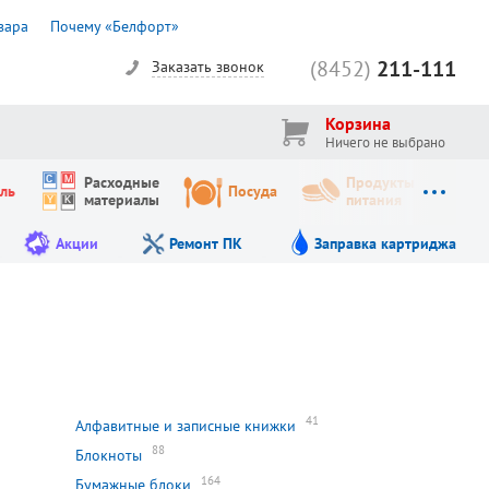
вара
Почему «Белфорт»
(8452)
211-111
Заказать звонок
Корзина
Ничего не выбрано
Расходные
Продукты
ль
Посуда
материалы
питания
Акции
Ремонт ПК
Заправка картриджа
41
Алфавитные и записные книжки
88
Блокноты
164
Бумажные блоки