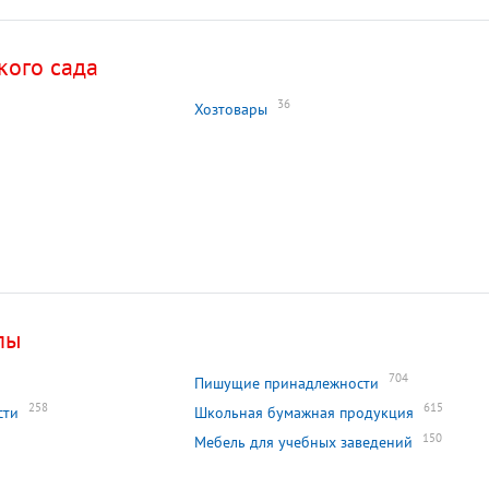
кого сада
36
Хозтовары
лы
704
Пишущие принадлежности
258
615
сти
Школьная бумажная продукция
150
Мебель для учебных заведений