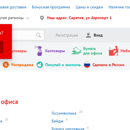
ловия доставки
Бонусная программа
Цены и скидки
Наличие то
угие регионы
Наш адрес: Саратов, ул. Аэропорт 1
н?
Регистрация
Вход
Бумага
Канцтовары
Хозтовары
Мебе
для офиса
Распродажа
Покупай и экономь
Сделано в России
 офиса
28
Госсимволика
35
9
ие
Бейдж
6
Бумага чертежная