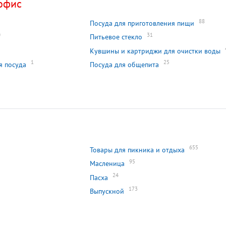
офис
88
Посуда для приготовления пищи
0
31
Питьевое стекло
Кувшины и картриджи для очистки воды
1
25
я посуда
Посуда для общепита
655
Товары для пикника и отдыха
95
Масленица
24
Пасха
173
Выпускной