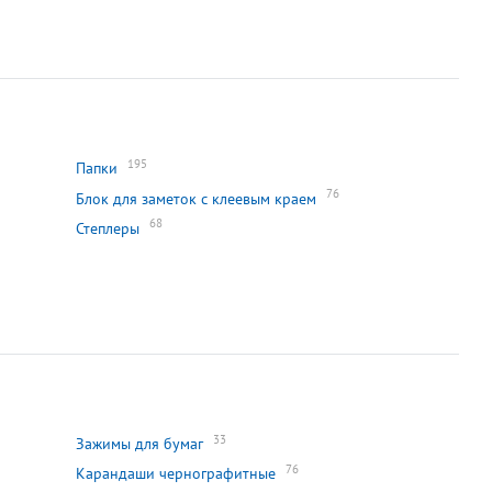
195
Папки
76
Блок для заметок с клеевым краем
68
Степлеры
33
Зажимы для бумаг
76
Карандаши чернографитные