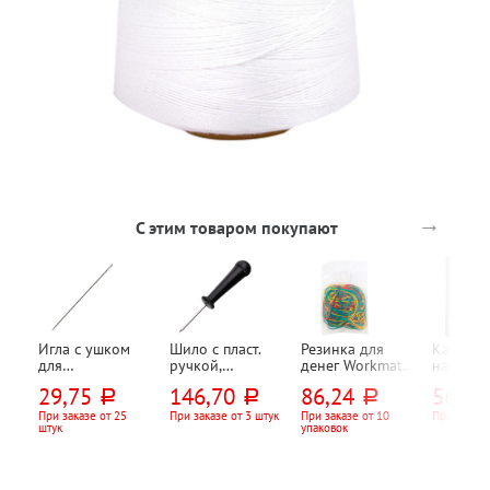
→
С этим товаром покупают
Игла с ушком
Шило с пласт.
Резинка для
Калькул
для
ручкой,
денег Workmate,
настоль
переплетных
большое, длина
100г, 60 мм,
Uniel, U
29,75
146,70
86,24
563,2
руб.
руб.
руб.
работ Гамма,
7см, диаметр 3
ассорти
12-разря
125мм, металл,
мм
203мм*
При заказе от 25
При заказе от 3 штук
При заказе от 10
При заказе
штук
упаковок
N-271, диаметр
0,5мм, 
1,83 мм
двойно
питание