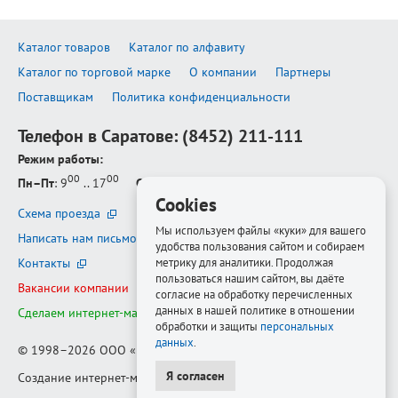
Каталог товаров
Каталог по алфавиту
Каталог по торговой марке
О компании
Партнеры
Поставщикам
Политика конфиденциальности
Телефон в Саратове:
(8452) 211-111
Режим работы:
00
00
Пн–Пт
: 9
.. 17
Сб–Вс
: выходной
Cookies
Схема проезда
Мы используем файлы «куки» для вашего
Написать нам письмо
удобства пользования сайтом и собираем
Контакты
метрику для аналитики. Продолжая
пользоваться нашим сайтом, вы даёте
Вакансии компании
согласие на обработку перечисленных
данных в нашей политике в отношении
Сделаем интернет-магазин ещё лучше
обработки и защиты
персональных
данных
.
© 1998–2026
ООО «Белфорт-РМ»
Я согласен
Создание интернет-магазина
—
Медиапродукт