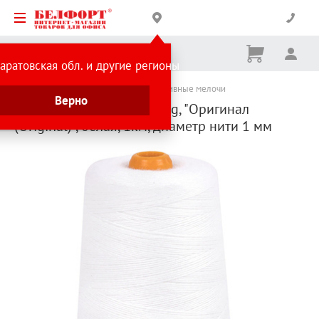
Корзина
Вх
Ничего
аратовская обл. и другие регионы
не
выбрано
Каталог товаров
Все для архива
Архивные мелочи
Верно
Нить банковская Brauberg, "Оригинал
(Original)", белая, 1км, диаметр нити 1 мм