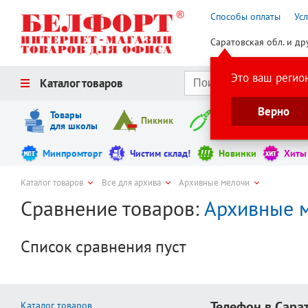
Способы оплаты
Ус
Саратовская обл. и др
Это ваш регио
Каталог товаров
Верно
Товары
Пикник
Инструменты
для школы
Минпромторг
Чистим склад!
Новинки
Хиты
Каталог товаров
Все для архива
Архивные мелочи
Сравнение товаров:
Архивные 
Список сравнения пуст
Телефон в Сара
Каталог товаров