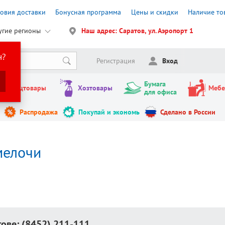
ловия доставки
Бонусная программа
Цены и скидки
Наличие то
угие регионы
Наш адрес: Саратов, ул. Аэропорт 1
н?
Регистрация
Вход
Бумага
Канцтовары
Хозтовары
Мебе
для офиса
Распродажа
Покупай и экономь
Сделано в России
мелочи
тове:
(8452) 211-111