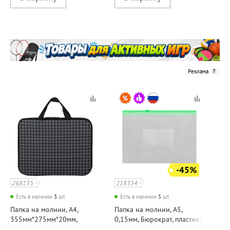
Реклама
-45%
268135
218354
Есть в наличии
3
шт.
Есть в наличии
5
шт.
Папка на молнии, А4,
Папка на молнии, А5,
355мм*275мм*20мм,
0,15мм, Бюрократ, пластик,
Brauberg, "Клетка", ткань,
зеленая, с карманом для