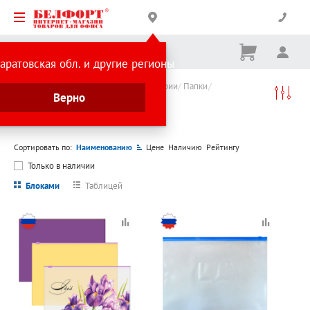
Корзина
Вх
Ничего
аратовская обл. и другие регионы
не
выбрано
Каталог товаров
Товары для бухгалтерии
Папки
Верно
Папки на молнии
Папки на молнии
Сортировать по:
Наименованию
Цене
Наличию
Рейтингу
Только в наличии
Блоками
Таблицей