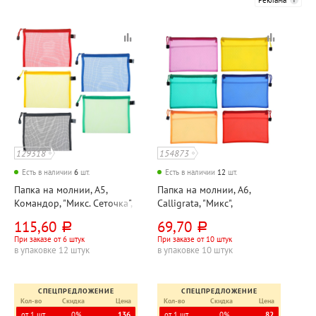
129318
154873
Есть в наличии
6
шт.
Есть в наличии
12
шт.
Папка на молнии, А5,
Папка на молнии, А6,
Командор, "Микс. Сеточка",
Calligrata, "Микс",
170мм*245мм, пластик,
17,5см*13см, пластик,
115,60
69,70
руб.
руб.
ассорти
ассорти, с сеткой внутри
При заказе от 6 штук
При заказе от 10 штук
в упаковке 12 штук
в упаковке 10 штук
СПЕЦПРЕДЛОЖЕНИЕ
СПЕЦПРЕДЛОЖЕНИЕ
Кол-во
Скидка
Цена
Кол-во
Скидка
Цена
от 1 шт.
0%
136
от 1 шт.
0%
82