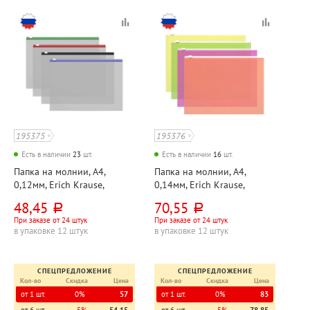
195375
195376
Есть в наличии
23
шт.
Есть в наличии
16
шт.
Папка на молнии, А4,
Папка на молнии, А4,
0,12мм, Erich Krause,
0,14мм, Erich Krause,
"Апельсин Прозрачность
"Апельсин Неон (Fizzy
48,45
70,55
руб.
руб.
(Fizzy Clear)", пластик,
Neon)", пластик,
При заказе от 24 штук
При заказе от 24 штук
прозрачная+ассорти,
прозрачная+ассорти,
в упаковке 12 штук
в упаковке 12 штук
апельсиновая корка
апельсиновая корка
СПЕЦПРЕДЛОЖЕНИЕ
СПЕЦПРЕДЛОЖЕНИЕ
Кол-во
Скидка
Цена
Кол-во
Скидка
Цена
от 1 шт.
0%
57
от 1 шт.
0%
83