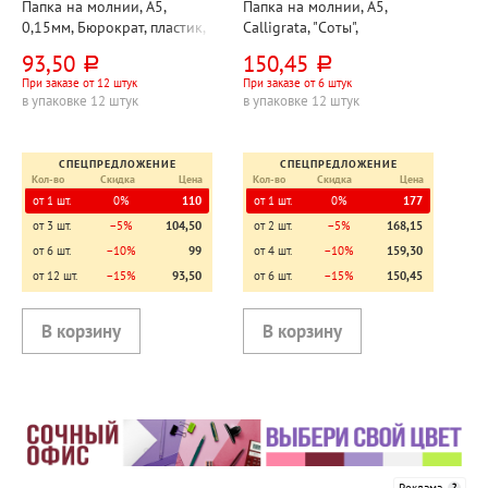
Папка на молнии, А5,
Папка на молнии, А5,
0,15мм, Бюрократ, пластик,
Calligrata, "Соты",
прозрачная, синяя, с
245мм*170мм,
93,50
150,45
руб.
руб.
карманом для визиток
пластик+текстиль, ассорти
При заказе от 12 штук
При заказе от 6 штук
в упаковке 12 штук
в упаковке 12 штук
СПЕЦПРЕДЛОЖЕНИЕ
СПЕЦПРЕДЛОЖЕНИЕ
Кол-во
Скидка
Цена
Кол-во
Скидка
Цена
от 1 шт.
0%
110
от 1 шт.
0%
177
от 3 шт.
−5%
104,50
от 2 шт.
−5%
168,15
от 6 шт.
−10%
99
от 4 шт.
−10%
159,30
от 12 шт.
−15%
93,50
от 6 шт.
−15%
150,45
Реклама