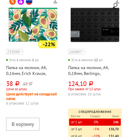
-22%
233090
260807
Есть в наличии
1
шт.
Есть в наличии
12
шт.
Папка на молнии, А4,
Папка на молнии, А4,
0,16мм, Erich Krause,
0,18мм, Berlingo,
"Авокадовый закат
"DoubleBlack",
38
124,10
49
руб.
руб.
руб.
(Avocado Dusk)", пластик,
335мм*245мм, пластик,
Цена за штуку
При заказе от 12 штук
полупрозрачная, цветная
непрозрачная, черная
Цена действует на складской
в упаковке 16 штук
запас
в упаковке 12 штук
СПЕЦПРЕДЛОЖЕНИЕ
Кол-во
Скидка
Цена
от 1 шт.
0%
146
от 3 шт.
−5%
138,70
от 6 шт.
−10%
131,40