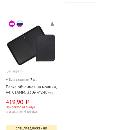
241904
Есть в наличии
7
шт.
Папка объемная на молнии,
А4, СТАММ, 330мм*240мм,
ширина корешка 30мм,
419,90
руб.
пластик, черная
При заказе от 6 штук
в упаковке 4 штуки
СПЕЦПРЕДЛОЖЕНИЕ