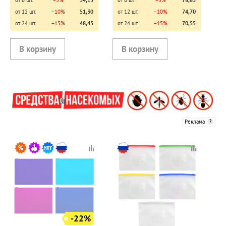
от 6 шт.
−5%
54,15
от 6 шт.
−5%
78,85
от 12 шт.
−10%
51,30
от 12 шт.
−10%
74,70
от 24 шт.
−15%
48,45
от 24 шт.
−15%
70,55
Реклама
-22%