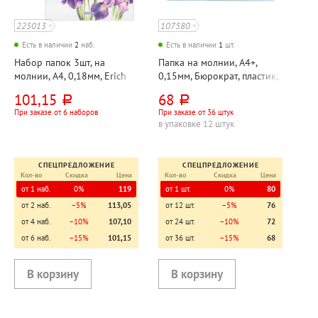
225013
107580
Есть в наличии
2
наб.
Есть в наличии
1
шт.
Набор папок 3шт, на
Папка на молнии, А4+,
молнии, А4, 0,18мм, Erich
0,15мм, Бюрократ, пластик,
Krause, "Бархат Ирис (Soft
прозрачная, синяя, с
101,15
68
руб.
руб.
Iris)", пластик, ассорти
карманом для визиток
При заказе от 6 наборов
При заказе от 36 штук
в упаковке 12 штук
СПЕЦПРЕДЛОЖЕНИЕ
СПЕЦПРЕДЛОЖЕНИЕ
Кол-во
Скидка
Цена
Кол-во
Скидка
Цена
от 1 наб.
0%
119
от 1 шт.
0%
80
от 2 наб.
−5%
113,05
от 12 шт.
−5%
76
от 4 наб.
−10%
107,10
от 24 шт.
−10%
72
от 6 наб.
−15%
101,15
от 36 шт.
−15%
68