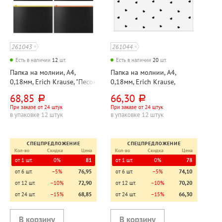
261043
261044
Есть в наличии
12
шт.
Есть в наличии
20
шт.
Папка на молнии, А4,
Папка на молнии, А4,
0,18мм, Erich Krause, "Песок
0,18мм, Erich Krause,
Акцент (Matt Accent)",
"Прозрачность Красота
68,85
66,30
руб.
руб.
пластик, непрозрачная,
(Clear Beauty)", пластик,
При заказе от 24 штук
При заказе от 24 штук
черная, кнопка ассорти
прозрачная, белая
в упаковке 12 штук
в упаковке 12 штук
СПЕЦПРЕДЛОЖЕНИЕ
СПЕЦПРЕДЛОЖЕНИЕ
Кол-во
Скидка
Цена
Кол-во
Скидка
Цена
от 1 шт.
0%
81
от 1 шт.
0%
78
от 6 шт.
−5%
76,95
от 6 шт.
−5%
74,10
от 12 шт.
−10%
72,90
от 12 шт.
−10%
70,20
от 24 шт.
−15%
68,85
от 24 шт.
−15%
66,30