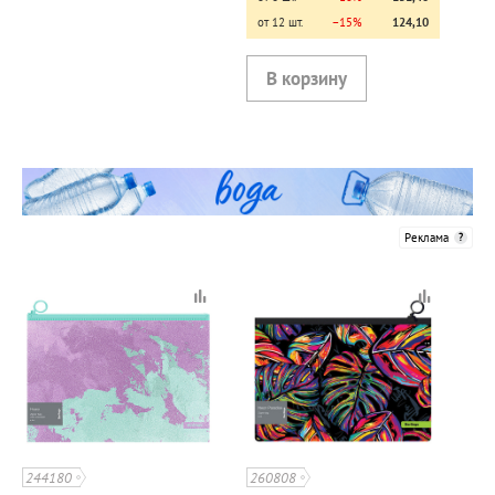
от 12 шт.
−15%
124,10
Реклама
244180
260808