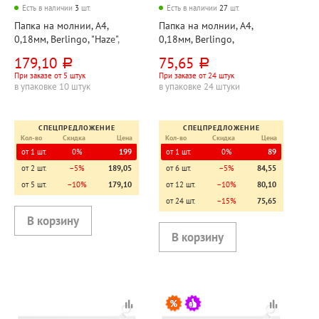
Есть в наличии
3
шт.
Есть в наличии
27
шт.
Папка на молнии, А4,
Папка на молнии, А4,
0,18мм, Berlingo, "Haze",
0,18мм, Berlingo,
335мм*245мм, пластик,
"Неоновый рай (Neon
179,10
75,65
руб.
руб.
непрозрачная,
Paradise)", 335мм*245мм,
При заказе от 5 штук
При заказе от 24 штук
сиреневая+мятная, эффект
пластик, непрозрачная,
в упаковке 10 штук
в упаковке 24 штуки
блесток, с расширением
цветная
СПЕЦПРЕДЛОЖЕНИЕ
СПЕЦПРЕДЛОЖЕНИЕ
Кол-во
Скидка
Цена
Кол-во
Скидка
Цена
от 1 шт.
0%
199
от 1 шт.
0%
89
от 2 шт.
−5%
189,05
от 6 шт.
−5%
84,55
от 5 шт.
−10%
179,10
от 12 шт.
−10%
80,10
от 24 шт.
−15%
75,65