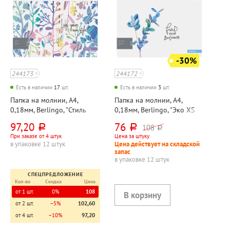
-30%
244173
244172
Есть в наличии
17
шт.
Есть в наличии
3
шт.
Папка на молнии, А4,
Папка на молнии, А4,
0,18мм, Berlingo, "Стиль
0,18мм, Berlingo, "Эко XS
(Style)", пластик,
(Eco XS)", 335мм*245мм,
97,20
76
108
руб.
руб.
руб.
непрозрачная, цветная
пластик, непрозрачная,
При заказе от 4 штук
Цена за штуку
цветная
в упаковке 12 штук
Цена действует на складской
запас
в упаковке 12 штук
СПЕЦПРЕДЛОЖЕНИЕ
Кол-во
Скидка
Цена
от 1 шт.
0%
108
от 2 шт.
−5%
102,60
от 4 шт.
−10%
97,20