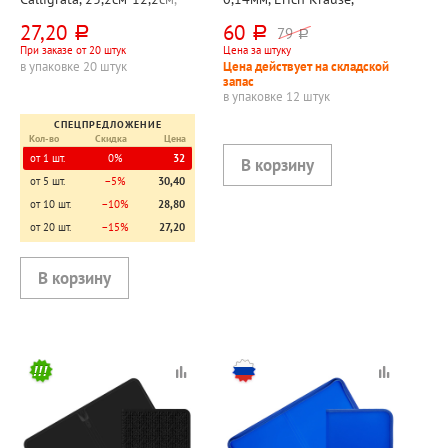
пластик, прозрачная,
182мм*128мм, пластик,
27,20
60
79
руб.
руб.
руб.
ассорти
прозрачная
При заказе от 20 штук
Цена за штуку
в упаковке 20 штук
Цена действует на складской
запас
в упаковке 12 штук
СПЕЦПРЕДЛОЖЕНИЕ
Кол-во
Скидка
Цена
от 1 шт.
0%
32
от 5 шт.
−5%
30,40
от 10 шт.
−10%
28,80
от 20 шт.
−15%
27,20