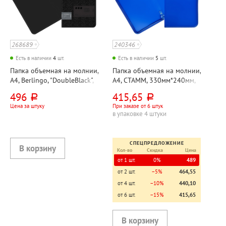
268689
240346
Есть в наличии
4
шт.
Есть в наличии
5
шт.
Папка объемная на молнии,
Папка объемная на молнии,
А4, Berlingo, "DoubleBlack",
А4, СТАММ, 330мм*240мм,
330мм*230мм, ширина
ширина корешка 30мм,
496
415,65
руб.
руб.
корешка 30мм, пластик,
пластик, синяя
Цена за штуку
При заказе от 6 штук
непрозрачная, черная,
в упаковке 4 штуки
песок
СПЕЦПРЕДЛОЖЕНИЕ
Кол-во
Скидка
Цена
от 1 шт.
0%
489
от 2 шт.
−5%
464,55
от 4 шт.
−10%
440,10
от 6 шт.
−15%
415,65