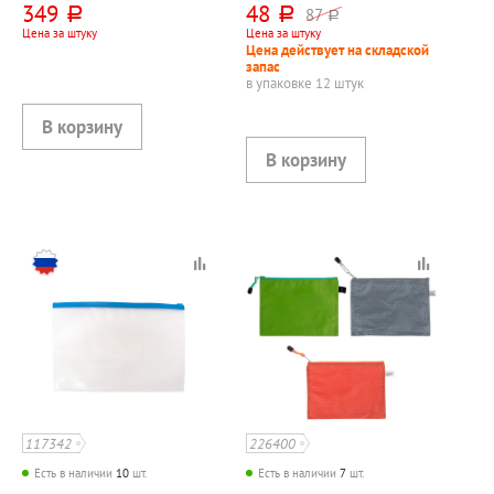
349
48
87
руб.
руб.
руб.
черная, с ручками
визиток
Цена за штуку
Цена за штуку
Цена действует на складской
запас
в упаковке 12 штук
117342
226400
Есть в наличии
10
шт.
Есть в наличии
7
шт.