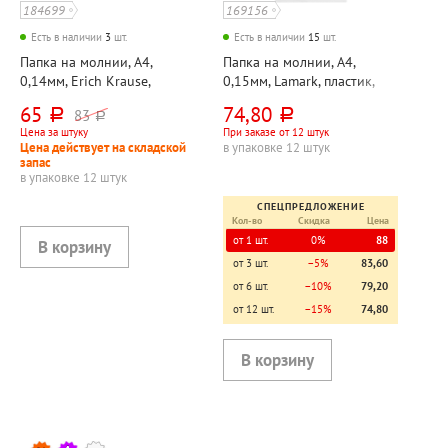
184699
169156
Есть в наличии
3
шт.
Есть в наличии
15
шт.
Папка на молнии, А4,
Папка на молнии, А4,
0,14мм, Erich Krause,
0,15мм, Lamark, пластик,
"Апельсин сияние (Fizzy
прозрачная, ассорти, с
65
74,80
83
руб.
руб.
руб.
Vivid)", пластик,
карманом для визиток
Цена за штуку
При заказе от 12 штук
полупрозрачная, ассорти,
Цена действует на складской
в упаковке 12 штук
апельсиновая корка
запас
в упаковке 12 штук
СПЕЦПРЕДЛОЖЕНИЕ
Кол-во
Скидка
Цена
от 1 шт.
0%
88
от 3 шт.
−5%
83,60
от 6 шт.
−10%
79,20
от 12 шт.
−15%
74,80