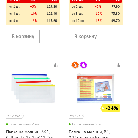
от 2 шт.
−5%
129,20
от 2 шт.
−5%
77,90
от 4 шт.
−10%
122,40
от 5 шт.
−10%
73,80
от 6 шт.
−15%
115,60
от 10 шт.
−15%
69,70
-24%
172007
89251
Есть в наличии
6
шт.
Есть в наличии
3
шт.
Папка на молнии, А65,
Папка на молнии, В6,
Calligrata, 23,2см*12,2см,
0,14мм, Erich Krause,