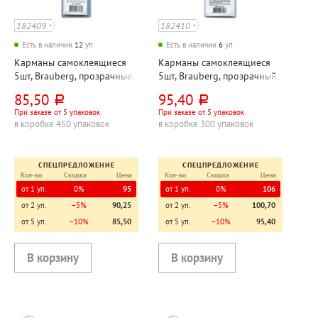
182409
182410
Есть в наличии
12
уп.
Есть в наличии
6
уп.
Карманы самоклеящиеся
Карманы самоклеящиеся
5шт, Brauberg, прозрачные,
5шт, Brauberg, прозрачный,
191мм*35мм,
191мм*50мм,
85,50
95,40
руб.
руб.
самоклеящаяся основа
самоклеящаяся основа
При заказе от 5 упаковок
При заказе от 5 упаковок
в коробке 450 упаковок
в коробке 300 упаковок
СПЕЦПРЕДЛОЖЕНИЕ
СПЕЦПРЕДЛОЖЕНИЕ
Кол-во
Скидка
Цена
Кол-во
Скидка
Цена
от 1 уп.
0%
95
от 1 уп.
0%
106
от 2 уп.
−5%
90,25
от 2 уп.
−5%
100,70
от 5 уп.
−10%
85,50
от 5 уп.
−10%
95,40