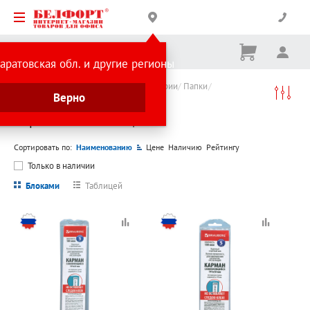
Корзина
Вх
Ничего
аратовская обл. и другие регионы
не
выбрано
Каталог товаров
Товары для бухгалтерии
Папки
Верно
Карманы самоклящиеся
Карманы самоклящиеся
Сортировать по:
Наименованию
Цене
Наличию
Рейтингу
Только в наличии
Блоками
Таблицей