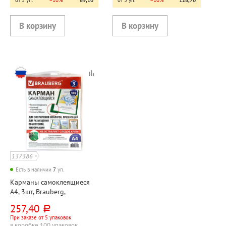
от 5 уп.
−10%
89,10
от 5 уп.
−10%
128,70
137386
Есть в наличии
7
уп.
Карманы самоклеящиеся
А4, 3шт, Brauberg,
303мм*223мм, 180мкм, на
257,40
руб.
лицевую сторону папок
При заказе от 5 упаковок
в коробке 100 упаковок