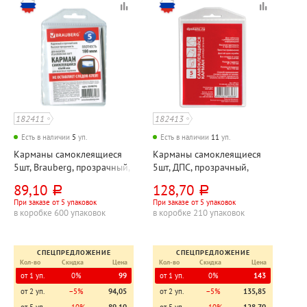
182411
182413
Есть в наличии
5
уп.
Есть в наличии
11
уп.
Карманы самоклеящиеся
Карманы самоклеящиеся
5шт, Brauberg, прозрачный,
5шт, ДПС, прозрачный,
65мм*98мм, самоклеящаяся
88мм*119мм,
89,10
128,70
руб.
руб.
основа
самоклеящаяся основа
При заказе от 5 упаковок
При заказе от 5 упаковок
в коробке 600 упаковок
в коробке 210 упаковок
СПЕЦПРЕДЛОЖЕНИЕ
СПЕЦПРЕДЛОЖЕНИЕ
Кол-во
Скидка
Цена
Кол-во
Скидка
Цена
от 1 уп.
0%
99
от 1 уп.
0%
143
от 2 уп.
−5%
94,05
от 2 уп.
−5%
135,85