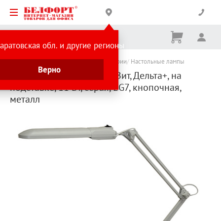
Корзина
Вх
Ничего
аратовская обл. и другие регионы
не
выбрано
Каталог товаров
Товары для бухгалтерии
Настольные лампы
Верно
Настольная лампа ТрансВит, Дельта+, на
подставке, 11 Вт, серая, 2G7, кнопочная,
металл