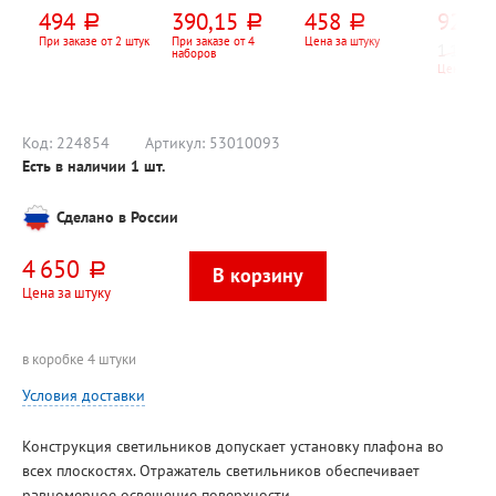
щая Osram,
вращающийся
розеток, 3м,
30см*30
494
390,15
458
920
руб.
руб.
руб.
руб
Dulux S, E, 21-
Dolce Costo, 13
белый, 10А,
м, Тройк
840, 2G7, 11 Вт,
предметов, 10
евровилка (CEE
пластик,
При заказе от 2 штук
При заказе от 4
Цена за штуку
1 150
руб.
наборов
4000К (дневной
отд., черный
7, 7)
механи
Цена за шт
свет), 220В
кварц., 
батарей
комплек
входят
Код:
224854
Артикул:
53010093
Есть в наличии
1
шт.
Сделано в России
4 650
руб.
Цена за штуку
в коробке 4 штуки
Условия доставки
Конструкция светильников допускает установку плафона во
всех плоскостях. Отражатель светильников обеспечивает
равномерное освещение поверхности.