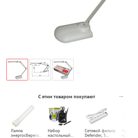
→
С этим товаром покупают
Лампа
Набор
Сетевой фильтр
Часы на
энергосберегаю
настольный
Defender, 5
круглые,