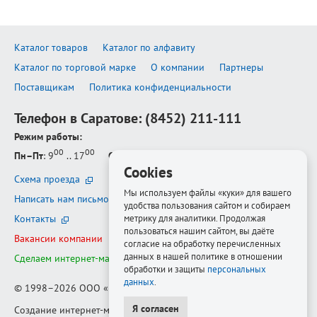
Каталог товаров
Каталог по алфавиту
Каталог по торговой марке
О компании
Партнеры
Поставщикам
Политика конфиденциальности
Телефон в Саратове:
(8452) 211-111
Режим работы:
00
00
Пн–Пт
: 9
.. 17
Сб–Вс
: выходной
Cookies
Схема проезда
Мы используем файлы «куки» для вашего
Написать нам письмо
удобства пользования сайтом и собираем
метрику для аналитики. Продолжая
Контакты
пользоваться нашим сайтом, вы даёте
Вакансии компании
согласие на обработку перечисленных
данных в нашей политике в отношении
Сделаем интернет-магазин ещё лучше
обработки и защиты
персональных
данных
.
© 1998–2026
ООО «Белфорт-РМ»
Я согласен
Создание интернет-магазина
—
Медиапродукт