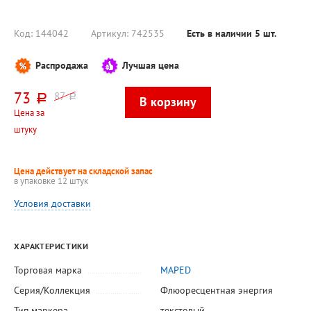
пастельный
шарика 0,5 мм,
пластиковом
(pastel), 5цв,
длина стержня
боксе, 500л
400л
130мм, корпус
черный,
Код:
144042
Артикул:
742535
Есть в наличии
5
шт.
тонирова
Распродажа
Лучшая цена
73
87
руб.
руб.
Цена за
штуку
Цена действует на складской запас
в упаковке 12 штук
Условия доставки
ХАРАКТЕРИСТИКИ
Торговая марка
MAPED
Серия/Коллекция
Флюоресцентная энергия
Тип маркера
текстовый