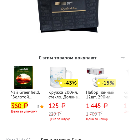
→
С этим товаром покупают
-43%
-15%
Чай Greenfield,
Кружка 200мл,
Набор чайный
Кофева
"Золотой
стекло, Доляна,
12шт, 290мл,
гейзерн
Цейлон (Golden
"Бип-бип"
стекло,
Agness,
360
125
1 445
1 350
руб.
руб.
руб.
Ceylon)",
Pasabahce,
"Здравс
5
5
черный,
"Ташкент",
(Bonjour)
Цена за упаковку
Цена за шт
220
1 700
руб.
руб.
пакетированный
прозрачный
450мл, 
Цена за штуку
Цена за набор
, 100шт, 2г