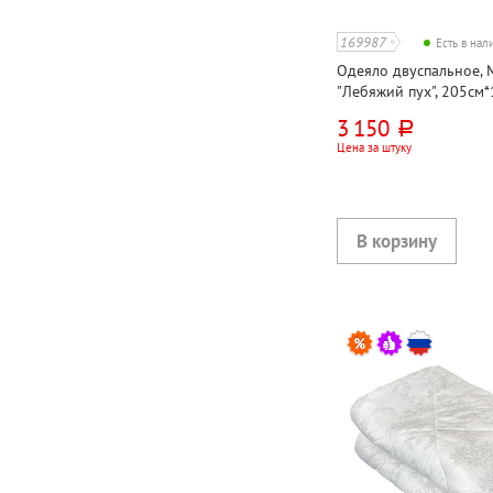
169987
Есть в на
Одеяло двуспальное, M
"Лебяжий пух", 205см*
искусственный тик
3 150
руб.
Цена за штуку