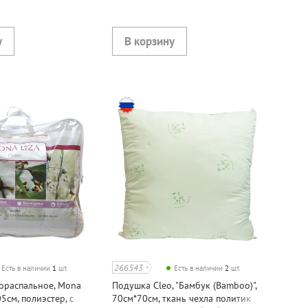
266543
Есть в наличии
1
шт.
Есть в наличии
2
шт.
ораспальное, Mona
Подушка Cleo, "Бамбук (Bamboo)",
05см, полиэстер, с
70см*70см, ткань чехла политик