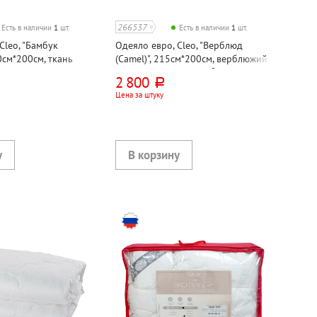
266537
Есть в наличии
1
шт.
Есть в наличии
1
шт.
Cleo, "Бамбук
Одеяло евро, Cleo, "Верблюд
0см*200см, ткань
(Camel)", 215см*200см, верблюжий
к 100%, наполнитель
пласт, политик, 300г⁄м²
2 800
руб.
ласт 30%, 300г⁄м²
Цена за штуку