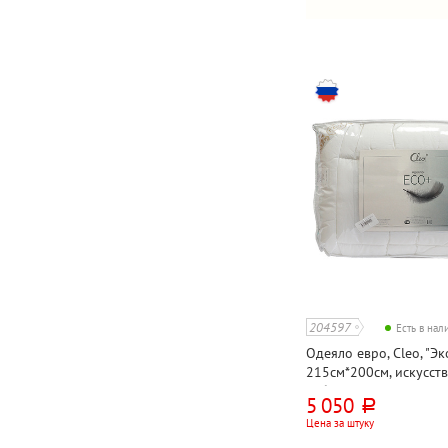
204597
Есть в на
Одеяло евро, Cleo, "Эко
215см*200см, искусст
лебяжий пух, тик
5 050
руб.
Цена за штуку