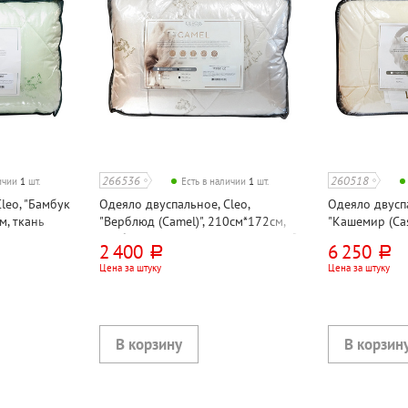
266536
260518
личии
1
шт.
Есть в наличии
1
шт.
leo, "Бамбук
Одеяло двуспальное, Cleo,
Одеяло двуспа
м, ткань
"Верблюд (Camel)", 210см*172см,
"Кашемир (Cas
наполнитель
верблюжий пласт, политик, 300г⁄м²
210см*175см
2 400
6 250
руб.
руб.
, 300г⁄м²
силиконизиро
Цена за штуку
Цена за штуку
тик, 300г⁄м²