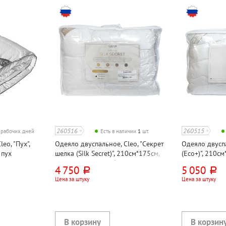
260516
260515
7 рабочих дней
Есть в наличии
1
шт.
eo, "Пух",
Одеяло двуспальное, Cleo, "Секрет
Одеяло двуспа
 пух
шелка (Silk Secret)", 210см*175см,
(Eco+)", 210см
30% шелк, 70% лебяжий пух,
искусственный
4 750
5 050
руб.
руб.
микрофибра, 250г⁄м²
300г⁄м²
Цена за штуку
Цена за штуку