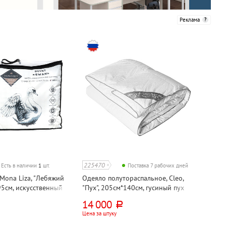
Реклама
225470
Есть в наличии
1
шт.
Поставка 7 рабочих дней
Mona Liza, "Лебяжий
Одеяло полутораспальное, Cleo,
95см, искусственный
"Пух", 205см*140см, гусиный пух
14 000
руб.
Цена за штуку