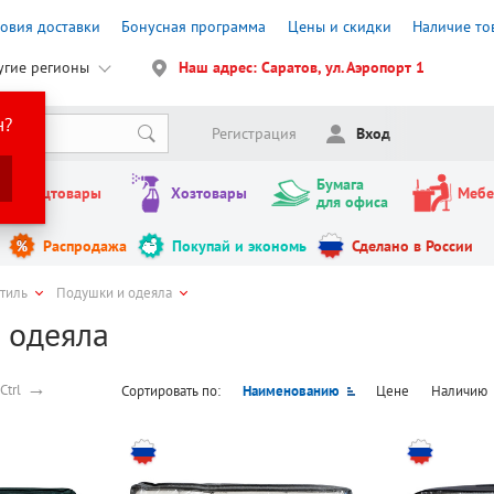
ловия доставки
Бонусная программа
Цены и скидки
Наличие то
угие регионы
Наш адрес: Саратов, ул. Аэропорт 1
н?
Регистрация
Вход
Бумага
Канцтовары
Хозтовары
Мебе
для офиса
Распродажа
Покупай и экономь
Сделано в России
стиль
Подушки и одеяла
 одеяла
→
Ctrl
Сортировать по:
Наименованию
Цене
Наличию