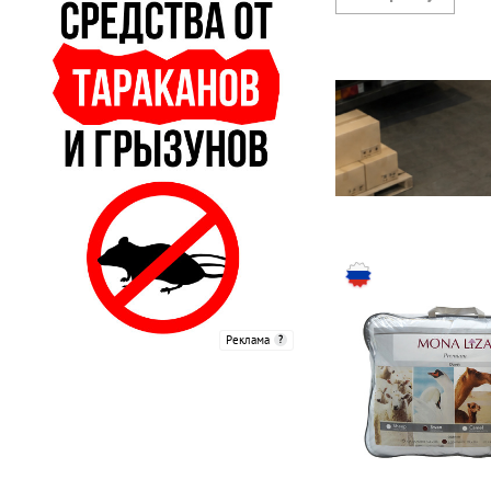
1
шерсть альпаки
1
шерсть овцы
эвкалиптовое целлюлозное
1
волокно
Реклама