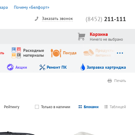
вара
Почему «Белфорт»
(8452)
211-111
Заказать звонок
Корзина
Ничего не выбрано
Расходные
Продукты
ль
Посуда
материалы
питания
Акции
Ремонт ПК
Заправка картриджа
Печать
Рейтингу
Только в наличии
Блоками
Таблицей