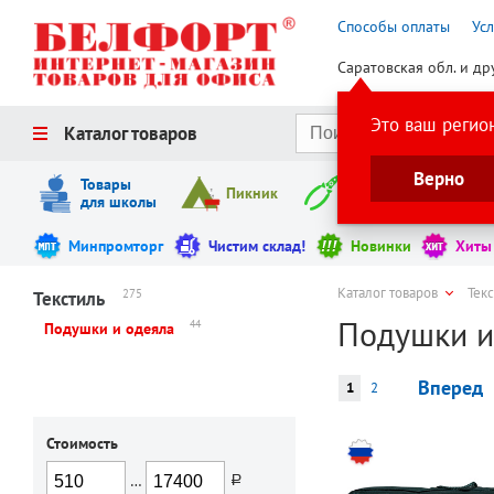
Способы оплаты
Ус
Саратовская обл. и др
Это ваш регио
Каталог товаров
Верно
Товары
Пикник
Инструменты
для школы
Минпромторг
Чистим склад!
Новинки
Хиты
Каталог товаров
Тек
275
Текстиль
Подушки и
44
Подушки и одеяла
Вперед
1
2
Стоимость
…
руб.