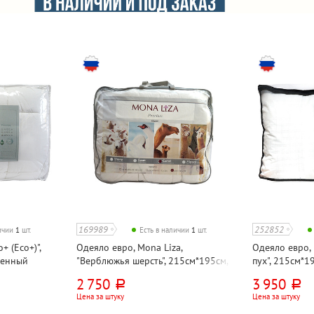
169989
252852
личии
1
шт.
Есть в наличии
1
шт.
+ (Eco+)",
Одеяло евро, Mona Liza,
Одеяло евро, 
венный
"Верблюжья шерсть", 215см*195см,
пух", 215см*1
искусственный тик
тик, зимнее
2 750
3 950
руб.
руб.
Цена за штуку
Цена за штуку