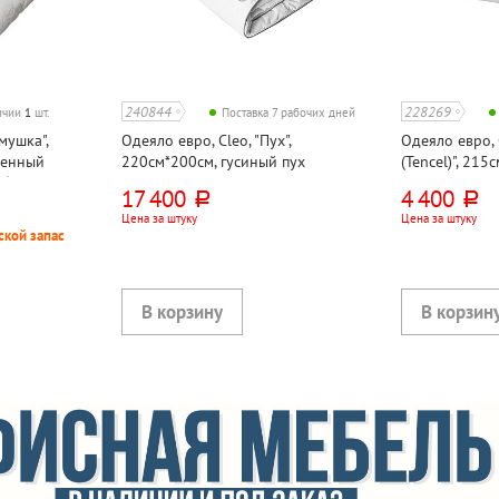
240844
228269
личии
1
шт.
Поставка 7 рабочих дней
мушка",
Одеяло евро, Cleo, "Пух",
Одеяло евро, 
венный
220см*200см, гусиный пух
(Tencel)", 21
ибра
искусственны
17 400
4 400
руб.
руб.
эвкалиптовое
Цена за штуку
Цена за штуку
волокно, жак
ской запас