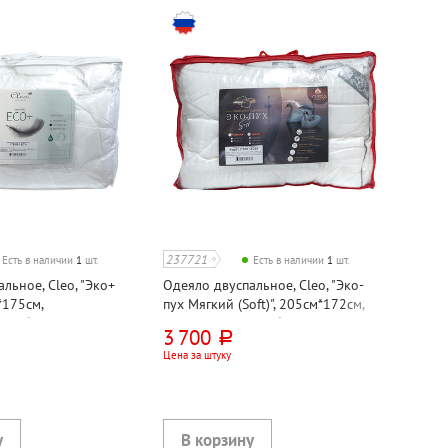
237721
Есть в наличии
1
шт.
Есть в наличии
1
шт.
льное, Cleo, "Эко+
Одеяло двуспальное, Cleo, "Эко-
*175см,
пух Мягкий (Soft)", 205см*172см,
 лебяжий пух, тик,
искусственный лебяжий пух,
3 700
руб.
страйп сатин
Цена за штуку