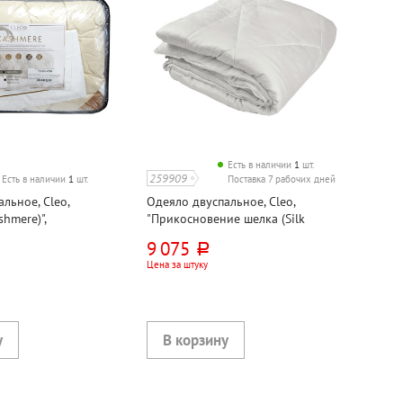
Есть в наличии
1
шт.
259909
Есть в наличии
1
шт.
Поставка 7 рабочих дней
льное, Cleo,
Одеяло двуспальное, Cleo,
hmere)",
"Прикосновение шелка (Silk
, 75% кашемир 25%
Touch)", 210см*175см, 70% шелк
9 075
руб.
ванное волокно,
30% полиэфирное волокно,
Цена за штуку
модал, 350г⁄м²