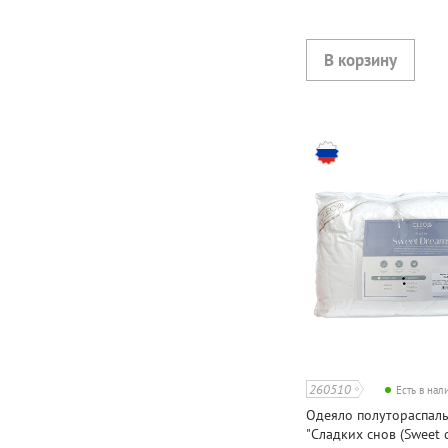
260510
Есть в на
Одеяло полутораспальн
"Сладких снов (Sweet d