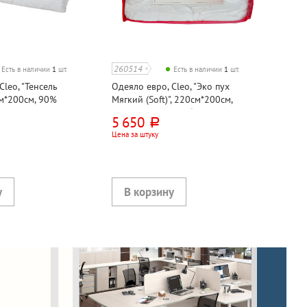
260514
Есть в наличии
1
шт.
Есть в наличии
1
шт.
Cleo, "Тенсель
Одеяло евро, Cleo, "Эко пух
5см*200см, 90%
Мягкий (Soft)", 220см*200см,
й шелк, 10%
искусственный лебяжий пух, сатин,
5 650
руб.
 целлюлозное
300г⁄м²
Цена за штуку
кард