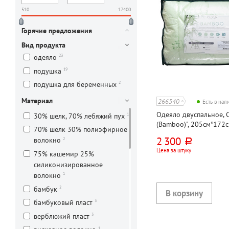
510
17400
Горячие предложения
Вид продукта
23
одеяло
19
подушка
2
подушка для беременных
Материал
266540
Есть в на
Одеяло двуспальное, C
1
30% шелк, 70% лебяжий пух
(Bamboo)", 205см*172с
70% шелк 30% полиэфирное
чехла политик 100%, 
2 300
2
волокно
руб.
бамбуковый пласт 30%
Цена за штуку
75% кашемир 25%
силиконизированное
1
волокно
2
бамбук
3
бамбуковый пласт
3
верблюжий пласт
1