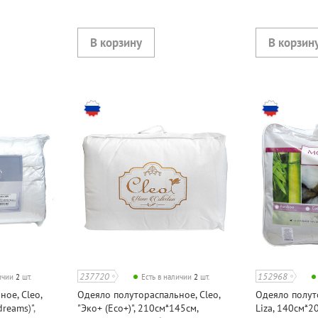
237720
152968
личии
2
шт.
Есть в наличии
2
шт.
ое, Cleo,
Одеяло полутораспальное, Cleo,
Одеяло полут
reams)",
"Эко+ (Eco+)", 210см*145см,
Liza, 140см*2