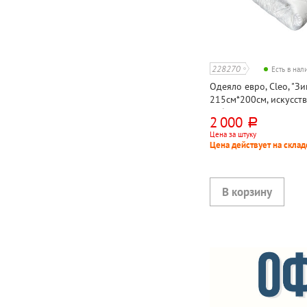
228270
Есть в на
Одеяло евро, Cleo, "Зи
215см*200см, искусст
лебяжий пух, микроф
2 000
руб.
Цена за штуку
Цена действует на склад