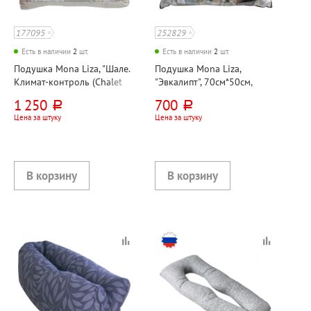
177095
252829
Есть в наличии
2
шт.
Есть в наличии
2
шт.
Подушка Mona Liza, "Шале.
Подушка Mona Liza,
Климат-контроль (Chalet
"Эвкалипт", 70см*50см,
Climat Control)", 50см*70см,
искусственный тик
1 250
700
руб.
руб.
шерсть овцы, вискозное
Цена за штуку
Цена за штуку
волокно, пудровый,
грозовый