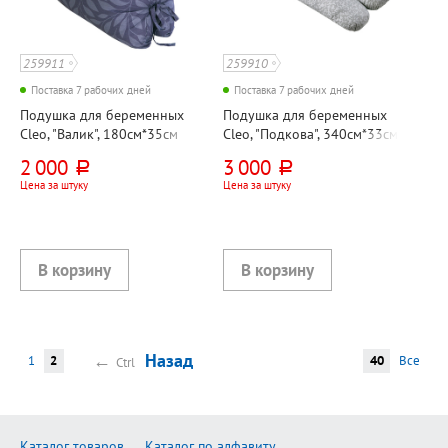
259911
259910
Поставка 7 рабочих дней
Поставка 7 рабочих дней
Подушка для беременных
Подушка для беременных
Cleo, "Валик", 180см*35см
Cleo, "Подкова", 340см*33см
2 000
3 000
руб.
руб.
Цена за штуку
Цена за штуку
←
Назад
1
2
40
Все
Ctrl
Каталог товаров
Каталог по алфавиту