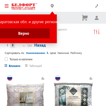
Корзина
Вх
Ничего
аратовская обл. и другие регионы
не
выбрано
Каталог товаров
Текстиль
Подушки и одеяла
Верно
Подушки и одеяла
←
Назад
1
2
Ctrl
Сортировать по:
Наименованию
Цене
Наличию
Рейтингу
Только в наличии
Блоками
Таблицей