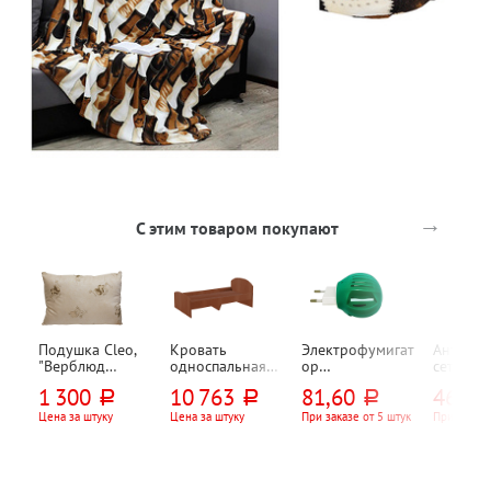
→
С этим товаром покупают
Подушка Cleo,
Кровать
Электрофумигат
Антимос
"Верблюд
односпальная
ор
сетка на
(Camel)",
1932мм*840мм*
универсальный,
магните,
1 300
10 763
81,60
468
руб.
руб.
руб.
руб
70см*50см,
700мм, ноче
поворотная
100*210
верблюжий
экко
вилка
летающ
Цена за штуку
Цена за штуку
При заказе от 5 штук
При заказе
пласт, политик,
насеком
300г⁄м²
Рыжий к
бежевая