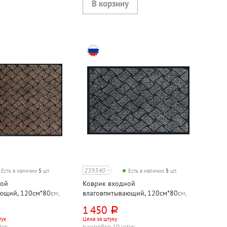
239340
Есть в наличии
5
шт.
Есть в наличии
5
шт.
ной
Коврик входной
ющий, 120см*80см,
влаговпитывающий, 120см*80см,
фт", коричневый
Kovroff, "Крафт", серый
1 450
руб.
тук
Цена за штуку
тук
в коробке 10 штук