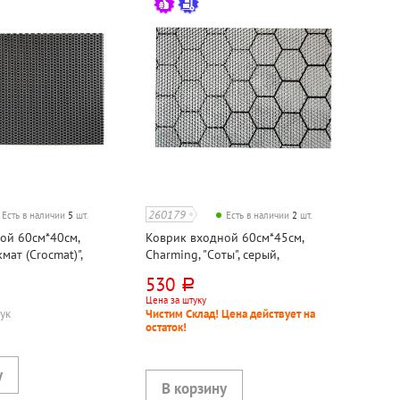
260179
Есть в наличии
5
шт.
Есть в наличии
2
шт.
ой 60см*40см,
Коврик входной 60см*45см,
мат (Crocmat)",
Charming, "Соты", серый,
нвинилацетат
этиленвинилацетат
530
руб.
Цена за штуку
тук
Чистим Склад! Цена действует на
остаток!