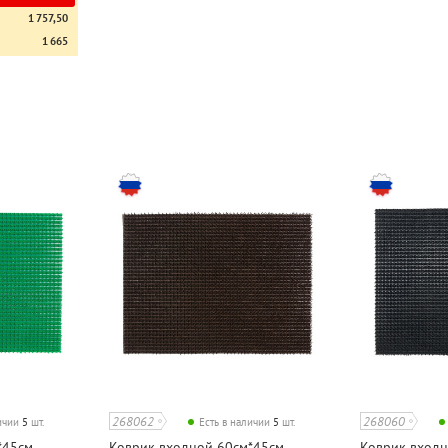
1 757,50
1 665
268062
268060
личии
5
шт.
Есть в наличии
5
шт.
45см,
Коврик входной 60см*45см,
Коврик входн