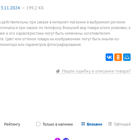
Урна для
Вешалка
Зеркало на
Зонт
мусора, с
Ажур-2Ф,
подложке
полуавто
3.11.2024
199,2 КБ
крышкой, с
черная
1000мм*400мм,
женский,
1 072
1 950
3 549
1 550
руб.
руб.
руб.
ру
педалью, 5л,
дуб шамони
Fabretti, 
SonWelle, хром,
темный
сталь, 3
Цена за штуку
Цена за штуку
Цена за штук
а действительны при заказе в интернет-магазине в выбранном регионе
металл, со
сложения,
отличаться при заказе по телефону. Внешний вид товара и/или упаковки, а
съемным
диаметр 1
внутренним
8 спиц, ж
овке и его характеристики могут быть изменены изготовителем
ведром
380г
йте. Цвет или оттенок товара на изображениях могут быть иными из-
 монитора или параметров фотографирования.
Нашли ошибку в описании товара?
Рейтингу
Только в наличии
Блоками
Таблицей