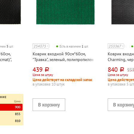
254375
253367
личии
5
шт.
Есть в наличии
1
шт.
60см,
Коврик входной 90см*60см,
Коврик входн
cmat)",
"Травка", зеленый, полипропилен
Charming, чер
цетат
этиленвинила
439
840
933
руб.
руб.
Цена за штуку
Цена за штуку
Цена действует на складской запас
Цена действует
в упаковке 10 штук
в упаковке 5 ш
ЕНИЕ
Цена
900
855
810