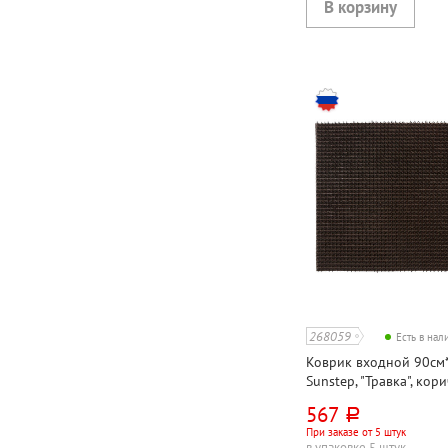
268059
Есть в на
Коврик входной 90см*
Sunstep, "Травка", кор
полипропилен
567
руб.
При заказе от 5 штук
в упаковке 5 штук