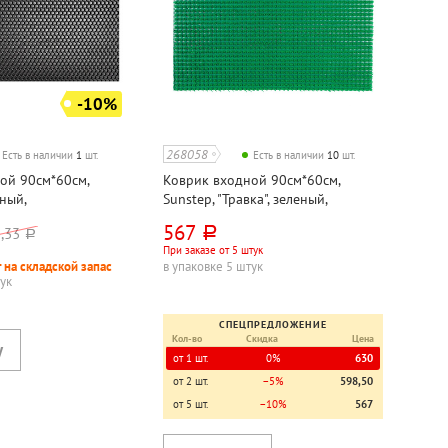
-10%
268058
Есть в наличии
1
шт.
Есть в наличии
10
шт.
ой 90см*60см,
Коврик входной 90см*60см,
ный,
Sunstep, "Травка", зеленый,
цетат
полипропилен
567
,33
руб.
руб.
При заказе от 5 штук
 на складской запас
в упаковке 5 штук
тук
СПЕЦПРЕДЛОЖЕНИЕ
Кол-во
Скидка
Цена
от 1 шт.
0%
630
от 2 шт.
−5%
598,50
от 5 шт.
−10%
567