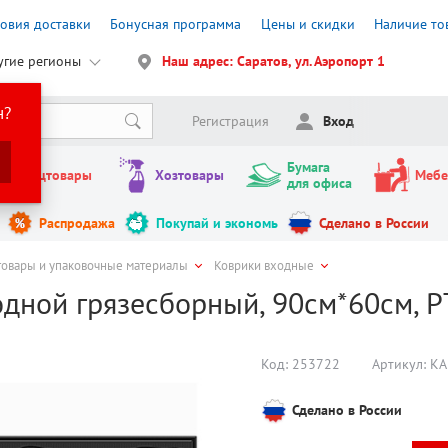
ловия доставки
Бонусная программа
Цены и скидки
Наличие то
угие регионы
Наш адрес: Саратов, ул. Аэропорт 1
н?
Регистрация
Вход
Бумага
Канцтовары
Хозтовары
Мебе
для офиса
Распродажа
Покупай и экономь
Сделано в России
товары и упаковочные материалы
Коврики входные
дной грязесборный, 90см*60см, РТ
Код:
253722
Артикул:
КА
Сделано в России