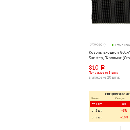
239606
Есть в на
Коврик входной 80см*
Sunstep, "Крокмат (Cro
черный, этиленвинила
810
руб.
При заказе от 5 штук
в упаковке 20 штук
СПЕЦПРЕДЛОЖ
Кол-во
Скидка
от 1 шт.
0%
от 2 шт.
−5%
от 5 шт.
−10%