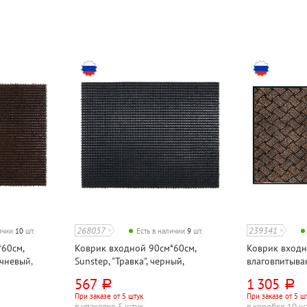
268057
239341
личии
10
шт.
Есть в наличии
9
шт.
60см,
Коврик входной 90см*60см,
Коврик вход
ичневый,
Sunstep, "Травка", черный,
влаговпитыва
полипропилен
Kovroff, "Кра
567
1 305
руб.
руб.
При заказе от 5 штук
При заказе от 5 ш
в упаковке 5 штук
в коробке 10 ш