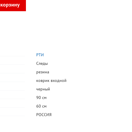
РТИ
Следы
резина
коврик входной
черный
90 см
60 см
РОССИЯ