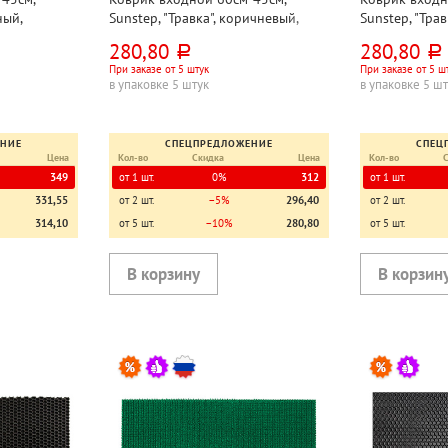
ный,
Sunstep, "Травка", коричневый,
Sunstep, "Трав
полипропилен
полипропиле
280,80
280,80
руб.
руб.
При заказе от 5 штук
При заказе от 5 ш
в упаковке 5 штук
в упаковке 5 ш
ЕНИЕ
СПЕЦПРЕДЛОЖЕНИЕ
СПЕЦ
Цена
Кол-во
Скидка
Цена
Кол-во
349
от 1 шт.
0%
312
от 1 шт.
331,55
от 2 шт.
−5%
296,40
от 2 шт.
314,10
от 5 шт.
−10%
280,80
от 5 шт.