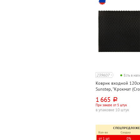
239607
Есть в на
Коврик входной 120с
Sunstep, "Крокмат (Cro
черный, этиленвинила
1 665
руб.
При заказе от 5 штук
в упаковке 10 штук
СПЕЦПРЕДЛОЖ
Кол-во
Скидка
от 1 шт.
0%