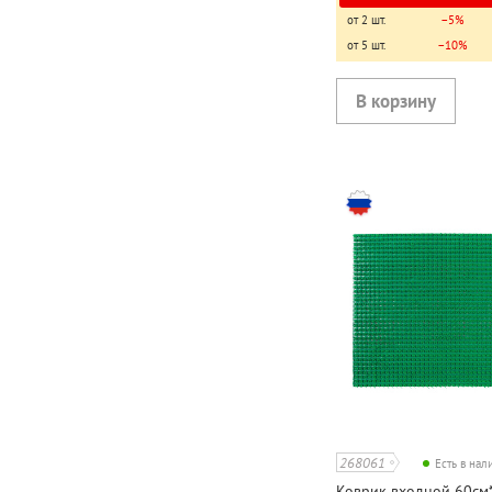
от 2 шт.
−5%
от 5 шт.
−10%
268061
Есть в на
Коврик входной 60см*