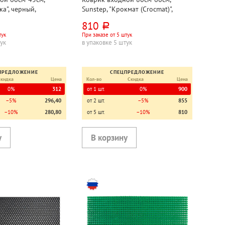
ка", черный,
Sunstep, "Крокмат (Crocmat)",
н
коричневый, этиленвинилацетат
810
руб.
тук
При заказе от 5 штук
тук
в упаковке 5 штук
ПРЕДЛОЖЕНИЕ
СПЕЦПРЕДЛОЖЕНИЕ
Скидка
Цена
Кол-во
Скидка
Цена
0%
312
от 1 шт.
0%
900
−5%
296,40
от 2 шт.
−5%
855
−10%
280,80
от 5 шт.
−10%
810