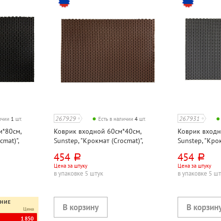
267929
267931
личии
1
шт.
Есть в наличии
4
шт.
м*80см,
Коврик входной 60см*40см,
Коврик входн
cmat)",
Sunstep, "Крокмат (Crocmat)",
Sunstep, "Крок
цетат
коричневый, этиленвинилацетат
серый, этиле
454
454
руб.
руб.
Цена за штуку
Цена за штуку
в упаковке 5 штук
в упаковке 5 ш
ЕНИЕ
Цена
1 850