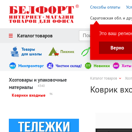
Способы оплаты
Ус
Саратовская обл. и др
Это ваш регио
Каталог товаров
Верно
Товары
Пикник
Инструменты
для школы
Минпромторг
Чистим склад!
Новинки
Хиты
Каталог товаров
Хоз
Хозтовары и упаковочные
Коврик вхо
4340
материалы
96
Коврики входные