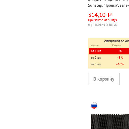
Sunstep, "Травка", зеле
полипропилен
314,10
руб.
При заказе от 5 штук
в упаковке 5 штук
СПЕЦПРЕДЛОЖ
Кол-во
Скидка
от 1 шт.
0%
от 2 шт.
−5%
от 5 шт.
−10%