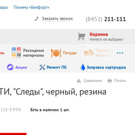
вара
Почему «Белфорт»
(8452)
211-111
Заказать звонок
Корзина
Ничего не выбрано
Расходные
Продукты
ль
Посуда
материалы
питания
Акции
Ремонт ПК
Заправка картриджа
Сравнение
Печать
И, "Следы", черный, резина
 115-3 РТИ
Есть в наличии
1
шт.