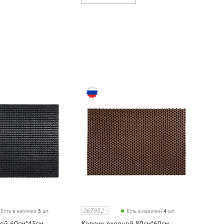
267932
Есть в наличии
5
шт.
Есть в наличии
4
шт.
ой 60см*45см,
Коврик входной 80см*60см,