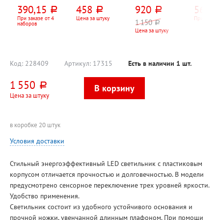
вращающийся
розеток, 3м,
30см*30см*3,5с
Uniel, U
390,15
458
920
563,2
руб.
руб.
руб.
Dolce Costo, 13
белый, 10А,
м, Тройка,
12-разря
предметов, 10
евровилка (CEE
пластик,
203мм*
При заказе от 4
Цена за штуку
При заказе
1 150
руб.
наборов
отд., черный
7, 7)
механизм
0,5мм, 
Цена за штуку
кварц., 1*AA,
двойно
батарейки в
питание
комплект не
входят
Код:
228409
Артикул:
17315
Есть в наличии
1
шт.
1 550
руб.
Цена за штуку
в коробке 20 штук
Условия доставки
Стильный энергоэффективный LED светильник с пластиковым
корпусом отличается прочностью и долговечностью. В модели
предусмотрено сенсорное переключение трех уровней яркости.
Удобство применения.
Светильник состоит из удобного устойчивого основания и
прочной ножки, увенчанной длинным плафоном. При помощи