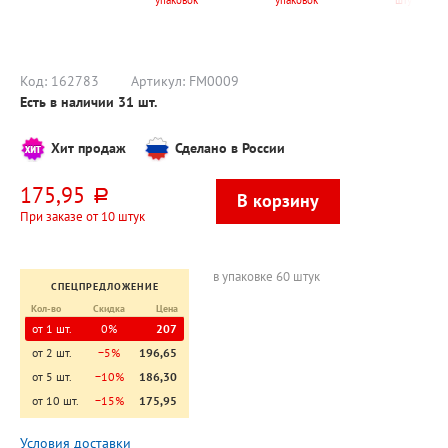
упаковок
упаковок
штук
0,5мм, черный,
перфорацией,
двойное
100шт,
питание
прозрачная
Код:
162783
Артикул:
FM0009
Есть в наличии
31
шт.
Хит продаж
Сделано в России
175,95
руб.
При заказе от 10 штук
в упаковке 60 штук
СПЕЦПРЕДЛОЖЕНИЕ
Кол-во
Скидка
Цена
от 1 шт.
0%
207
от 2 шт.
−5%
196,65
от 5 шт.
−10%
186,30
от 10 шт.
−15%
175,95
Условия доставки