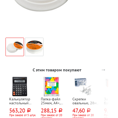
→
С этим товаром покупают
Калькулятор
Папка-файл
Скрепки
Зажим д
настольный
25мкм, А4+,
овальные, 28мм,
бумаг 2
Uniel, UD-444,
Бюрократ,
без покрытия,
Lamark, 
563,20
288,15
47,60
9,35
руб.
руб.
руб.
ру
12-разряд.,
"Стандарт",
Глобус, 100шт,
черный
203мм*158мм*3
глянцевая, с
картон. уп.
При заказе от 5 штук
При заказе от 20
При заказе от 20
При заказе