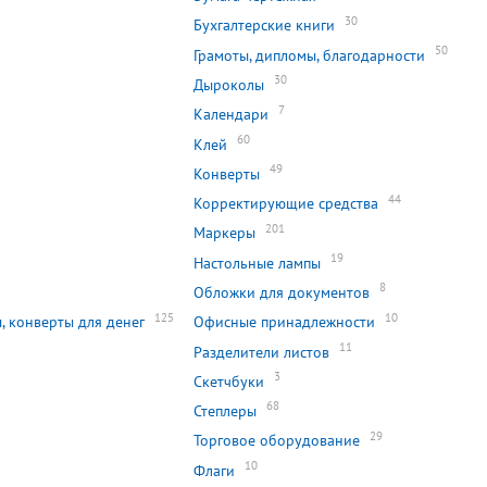
30
Бухгалтерские книги
50
Грамоты, дипломы, благодарности
30
Дыроколы
7
Календари
60
Клей
49
Конверты
44
Корректирующие средства
201
Маркеры
0
19
Настольные лампы
8
Обложки для документов
125
10
, конверты для денег
Офисные принадлежности
11
Разделители листов
3
Скетчбуки
68
Степлеры
29
Торговое оборудование
10
Флаги