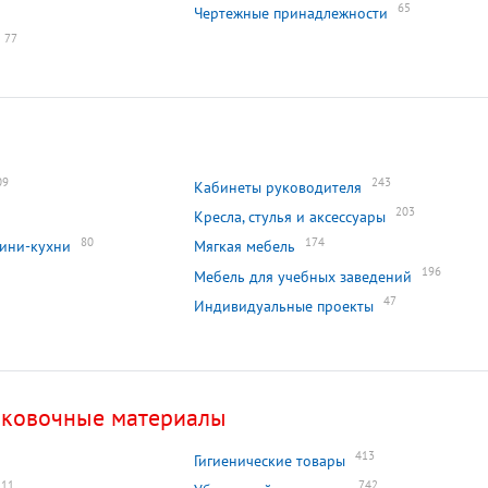
65
Чертежные принадлежности
77
09
243
Кабинеты руководителя
203
Кресла, стулья и аксессуары
80
174
мини-кухни
Мягкая мебель
196
Мебель для учебных заведений
47
Индивидуальные проекты
аковочные материалы
413
Гигиенические товары
11
742