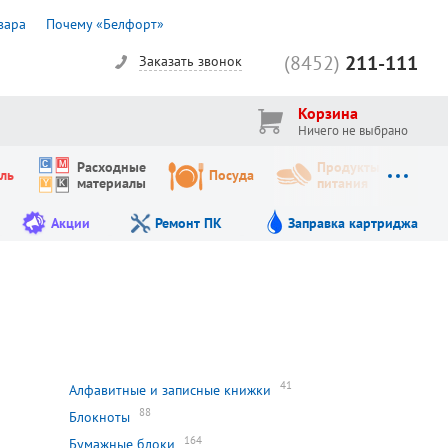
вара
Почему «Белфорт»
(8452)
211-111
Заказать звонок
Корзина
Ничего не выбрано
Расходные
Продукты
ль
Посуда
материалы
питания
Акции
Ремонт ПК
Заправка картриджа
41
Алфавитные и записные книжки
88
Блокноты
164
Бумажные блоки