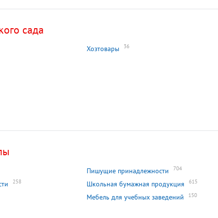
кого сада
36
Хозтовары
лы
704
Пишущие принадлежности
258
615
сти
Школьная бумажная продукция
150
Мебель для учебных заведений