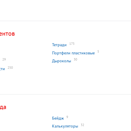
ентов
175
Тетради
5
Портфели пластиковые
29
30
Дыроколы
250
сти
ада
9
Бейдж
32
Калькуляторы