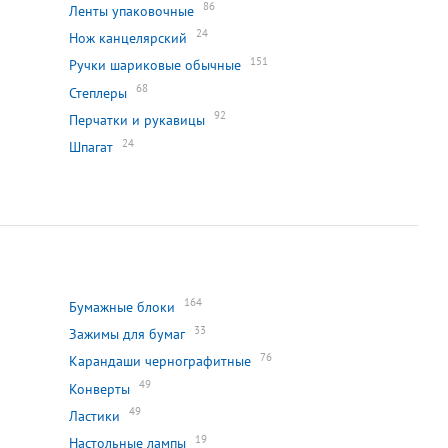
86
Ленты упаковочные
24
Нож канцелярский
151
Ручки шариковые обычные
68
Степлеры
92
Перчатки и рукавицы
24
Шпагат
164
Бумажные блоки
33
Зажимы для бумаг
76
Карандаши чернографитные
49
Конверты
49
Ластики
19
Настольные лампы