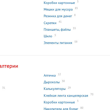
5
Коробки картонные
85
Мешки для мусора
8
Резинка для денег
41
Скрепки
55
Планшеты, файлы
5
Шило
59
Элементы питания
алтерии
12
Аптечка
30
Дыроколы
31
29
Калькуляторы
70
Клейкая лента канцелярская
5
Коробки картонные
80
Накопители для бумаг