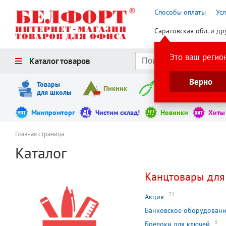
Способы оплаты
Ус
Саратовская обл. и др
Это ваш регио
Каталог товаров
Верно
Товары
Пикник
Инструменты
для школы
Минпромторг
Чистим склад!
Новинки
Хиты
Главная страница
Каталог
Канцтовары для
21
Акция
Банковское оборудован
3
Брелоки для ключей