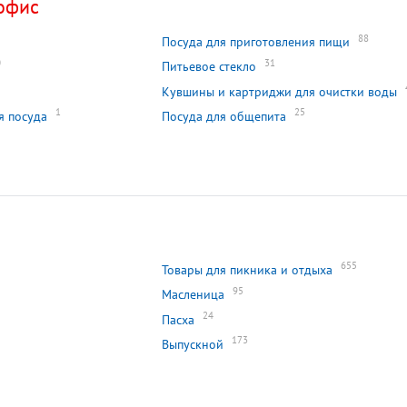
офис
88
Посуда для приготовления пищи
0
31
Питьевое стекло
Кувшины и картриджи для очистки воды
1
25
я посуда
Посуда для общепита
655
Товары для пикника и отдыха
95
Масленица
24
Пасха
173
Выпускной