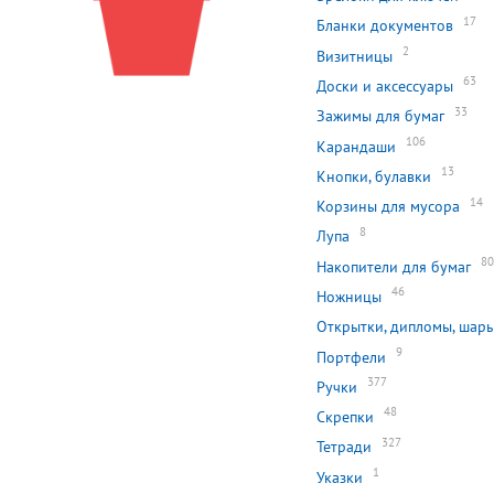
17
Бланки документов
2
Визитницы
63
Доски и аксессуары
33
Зажимы для бумаг
106
Карандаши
13
Кнопки, булавки
14
Корзины для мусора
8
Лупа
8
Накопители для бумаг
46
Ножницы
Открытки, дипломы, шары
9
Портфели
377
Ручки
48
Скрепки
327
Тетради
1
Указки