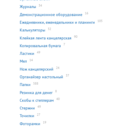
34
Журналы
16
Демонстрационное оборудование
105
Ежедневники, еженедельники и планинги
32
Калькуляторы
90
Клейкая лента канцелярская
7
Копировальная бумага
49
Ластики
14
Мел
24
Нож канцелярский
37
Органайзер настольный
588
Папки
8
Резинка для денег
40
Скобы к степлерам
49
Стержни
27
Точилки
19
Фоторамки