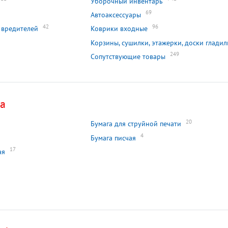
Уборочный инвентарь
69
Автоаксессуары
42
96
 вредителей
Коврики входные
Корзины, сушилки, этажерки, доски глади
249
Сопутствующие товары
са
20
Бумага для струйной печати
4
Бумага писчая
17
ая