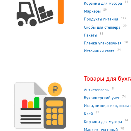
14
Корзины для мусора
89
Маркеры
513
Продукты питания
29
Скобы для степлера
35
Пакеты
10
Пленка упаковочная
24
Источники света
Товары для бухг
8
Антистеплеры
74
Бухгалтерский учет
Иглы, нитки, шило, шпагат
47
Клей
14
Корзины для мусора
70
Маркер текстовый