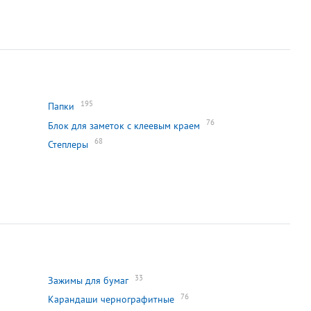
195
Папки
76
Блок для заметок с клеевым краем
68
Степлеры
33
Зажимы для бумаг
76
Карандаши чернографитные