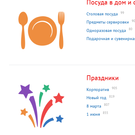
Посуда в дом и 
99
Столовая посуда
9
Предметы сервировки
80
Одноразовая посуда
Подарочная и сувенирна
Праздники
905
Корпоратив
819
Новый год
807
8 марта
855
1 июня