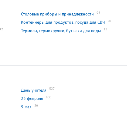
93
Столовые приборы и принадлежности
20
Контейнеры для продуктов, посуда для СВЧ
42
12
Термосы, термокружки, бутылки для воды
527
День учителя
800
23 февраля
36
9 мая