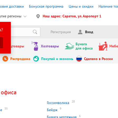
ловия доставки
Бонусная программа
Цены и скидки
Наличие то
угие регионы
Наш адрес: Саратов, ул. Аэропорт 1
н?
Регистрация
Вход
Бумага
Канцтовары
Хозтовары
Мебе
для офиса
Распродажа
Покупай и экономь
Сделано в России
 офиса
28
Госсимволика
35
9
ие
Бейдж
6
Бумага чертежная