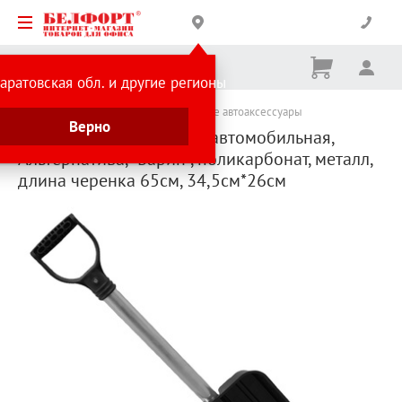
Корзина
Вх
Ничего
аратовская обл. и другие регионы
не
выбрано
Каталог товаров
Уборка снега
Зимние автоаксессуары
Верно
Лопата снегоуборочная автомобильная,
Альтернатива, "Барин", поликарбонат, металл,
длина черенка 65см, 34,5см*26см