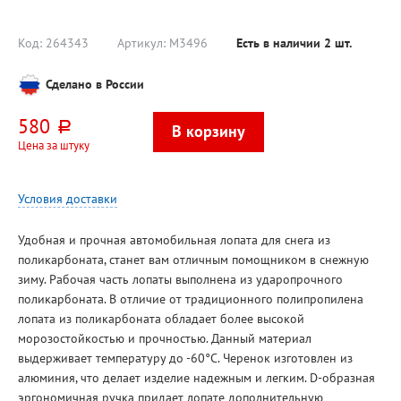
36см, ширина
черные+
колодки 21см,
, размер
высота щетины
нитрило
20см,
покрыти
Код:
264343
Артикул:
М3496
Есть в наличии
2
шт.
еврорезьба
полуобл
Сделано в России
580
руб.
Цена за штуку
Условия доставки
Удобная и прочная автомобильная лопата для снега из
поликарбоната, станет вам отличным помощником в снежную
зиму. Рабочая часть лопаты выполнена из ударопрочного
поликарбоната. В отличие от традиционного полипропилена
лопата из поликарбоната обладает более высокой
морозостойкостью и прочностью. Данный материал
выдерживает температуру до -60°С. Черенок изготовлен из
алюминия, что делает изделие надежным и легким. D-образная
эргономичная ручка придает лопате дополнительную