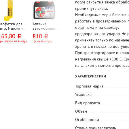
после открытия замка обрабо
проникнуть влага.
Необходимые меры безопасно
работать в проветриваемом п
Салфетка для
Аптечка
Полотенце
Салфетки
организма и на одежду;
вто, Рыжий кот,
автомобильная,
бумажное 2-
влажные Aura,
 тубе, желтая,
Мирал, пластик,
слойн., Lotti,
"Антибактериа
предохранять от ударов. Не 
163,80
810
78,20
37,80
руб.
руб.
руб.
руб.
замша
состав по
"Черный (Black)",
ные",
применять только по назнач
скусственная,
приказу 260н
белое, 12м,
"Тропический
ри заказе от 4 штук
Цена за штуку
При заказе от 36
При заказе от 8
упаковок
упаковок
43см*32см
24см*23см, 50л,
коктейль (Trop
хранить в местах не доступны
2шт, с втулкой, с
Coctail)", 15шт
При транспортировке и хран
тиснением,
перфорация
нагревания свыше +500 С. Ср
есть
на флакон с момента произво
ХАРАКТЕРИСТИКИ
Торговая марка
Упаковка
Вид продукта
Объем
Особенности
Страна производитель