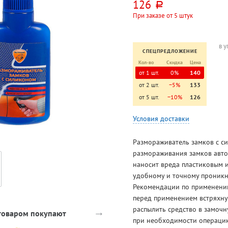
126
руб.
При заказе от 5 штук
в 
СПЕЦПРЕДЛОЖЕНИЕ
Кол-во
Скидка
Цена
от 1 шт.
0%
140
от 2 шт.
−5%
133
от 5 шт.
−10%
126
Условия доставки
Размораживатель замков с с
размораживания замков авто
наносит вреда пластиковым 
удобному и точному проникн
Рекомендации по применени
перед применением встряхну
распылить средство в замочну
→
 товаром покупают
при необходимости операци