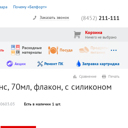
вара
Почему «Белфорт»
(8452)
211-111
Заказать звонок
Корзина
Ничего не выбрано
Расходные
Продукты
ль
Посуда
материалы
питания
Акции
Ремонт ПК
Заправка картриджа
Сравнение
Печать
с, 70мл, флакон, с силиконом
-0603.03
Есть в наличии
1
шт.