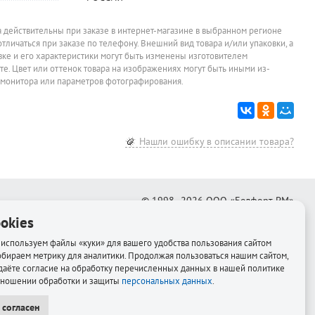
а действительны при заказе в интернет-магазине в выбранном регионе
отличаться при заказе по телефону. Внешний вид товара и/или упаковки, а
овке и его характеристики могут быть изменены изготовителем
йте. Цвет или оттенок товара на изображениях могут быть иными из-
 монитора или параметров фотографирования.
Нашли ошибку в описании товара?
© 1998–2026
ООО «Белфорт-РМ»
okies
Создание интернет-магазина
—
Медиапродукт
используем файлы «куки» для вашего удобства пользования сайтом
обираем метрику для аналитики. Продолжая пользоваться нашим сайтом,
даёте согласие на обработку перечисленных данных в нашей политике
тношении обработки и защиты
персональных данных
.
 согласен