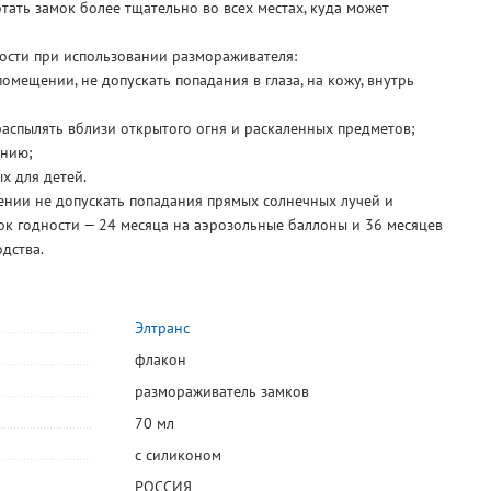
тать замок более тщательно во всех местах, куда может
-
сти при использовании размораживателя:
омещении, не допускать попадания в глаза, на кожу, внутрь
Салфетки
Набор
Клейкая лента
Губка для
универсальные,
инструментов
армированная
Silver, для
ль
УрбанКлин,
60 предметов,
48мм*25м,
нубука и
распылять вблизи открытого огня и раскаленных предметов;
120
10 900
304,20
238
руб.
руб.
руб.
руб.
30см*30см,
Stels, пластик.
серебристая,
ению;
микрофибра,
кейс
Oxiss, на
Цена за упаковку
Цена за набор
При заказе от 12
264,44
руб.
штук
ic
3шт, 220г⁄м²
тканевой
х для детей.
Цена за штук
основе
ении не допускать попадания прямых солнечных лучей и
ок годности — 24 месяца на аэрозольные баллоны и 36 месяцев
дства.
Элтранс
флакон
размораживатель замков
70 мл
с силиконом
РОССИЯ