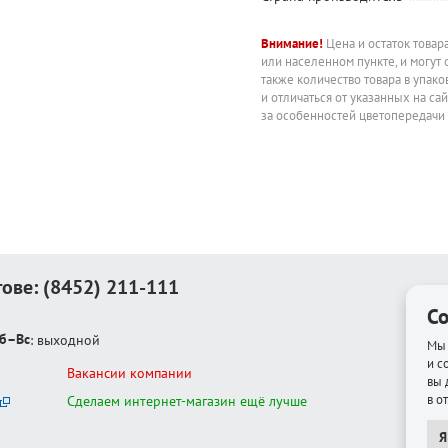
Внимание!
Цена и остаток товар
или населенном пункте, и могут 
также количество товара в упак
и отличаться от указанных на са
за особенностей цветопередачи
тове:
(8452) 211-111
Co
б–Вс
: выходной
Мы 
и с
Вакансии компании
вы 
в о
Сделаем интернет-магазин ещё лучше
Я