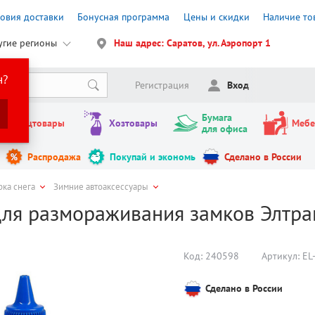
ловия доставки
Бонусная программа
Цены и скидки
Наличие то
угие регионы
Наш адрес: Саратов, ул. Аэропорт 1
н?
Регистрация
Вход
Бумага
Канцтовары
Хозтовары
Мебе
для офиса
Распродажа
Покупай и экономь
Сделано в России
рка снега
Зимние автоаксессуары
для размораживания замков Элтран
Код:
240598
Артикул:
EL
Сделано в России