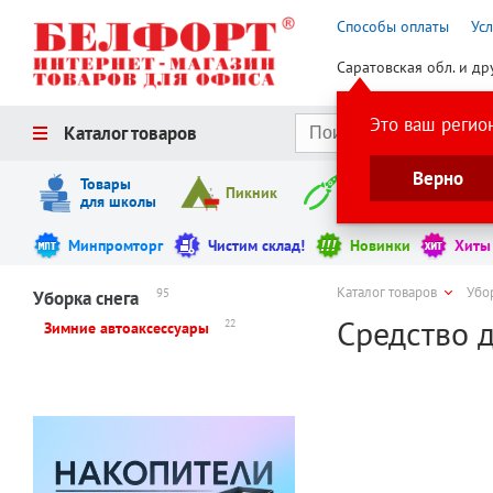
Способы оплаты
Ус
Саратовская обл. и др
Это ваш регио
Каталог товаров
Верно
Товары
Пикник
Инструменты
для школы
Минпромторг
Чистим склад!
Новинки
Хиты
Каталог товаров
Убо
95
Уборка снега
Средство 
22
Зимние автоаксессуары