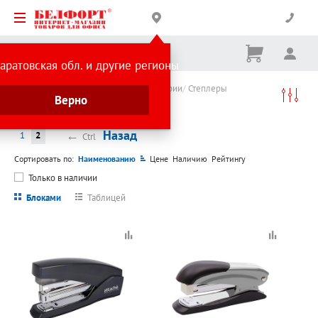
Корзина
Вх
Ничего
аратовская обл. и другие регионы
не
выбрано
Каталог товаров
Товары для бухгалтерии
Степлеры
Верно
Степлеры
←
Назад
1
2
Ctrl
Сортировать по:
Наименованию
Цене
Наличию
Рейтингу
Только в наличии
Блоками
Таблицей