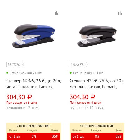
162890
162886
Есть в наличии
21
шт.
Есть в наличии
4
шт.
Степлер N24⁄6, 26 6, до 20л,
Степлер N24⁄6, 26 6, до 20л,
металл+пластик, Lamark,
металл+пластик, Lamark,
"Ульрих (Ulrich)", корпус
"Ульрих (Ulrich)", корпус
304,30
304,30
руб.
руб.
синий, с антистеплером,
черный, с антистеплером,
При заказе от 6 штук
При заказе от 6 штук
52мм
52мм
в упаковке 12 штук
в упаковке 12 штук
СПЕЦПРЕДЛОЖЕНИЕ
СПЕЦПРЕДЛОЖЕНИЕ
Кол-во
Скидка
Цена
Кол-во
Скидка
Цена
от 1 шт.
0%
358
от 1 шт.
0%
358