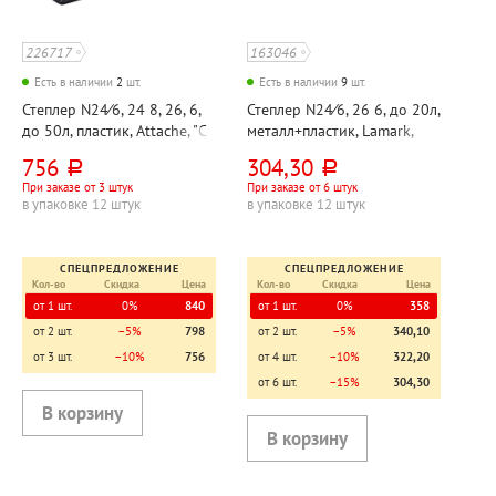
226717
163046
Есть в наличии
2
шт.
Есть в наличии
9
шт.
Степлер N24⁄6, 24 8, 26, 6,
Степлер N24⁄6, 26 6, до 20л,
до 50л, пластик, Attache, "С
металл+пластик, Lamark,
меньшим усилием (Less
"Ульрих (Ulrich)", корпус
756
304,30
руб.
руб.
Effort)", корпус темно-
серый, с антистеплером,
При заказе от 3 штук
При заказе от 6 штук
серый, 70мм,
52мм
в упаковке 12 штук
в упаковке 12 штук
энергосберегающий
СПЕЦПРЕДЛОЖЕНИЕ
СПЕЦПРЕДЛОЖЕНИЕ
Кол-во
Скидка
Цена
Кол-во
Скидка
Цена
от 1 шт.
0%
840
от 1 шт.
0%
358
от 2 шт.
−5%
798
от 2 шт.
−5%
340,10
от 3 шт.
−10%
756
от 4 шт.
−10%
322,20
от 6 шт.
−15%
304,30