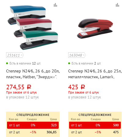
251611
163048
Есть в наличии
12
шт.
Есть в наличии
2
шт.
Степлер N24⁄6, 26 6, до 20л,
Степлер N24⁄6, 26 6, до 25л,
пластик, Hatber, "Энерджи",
металл+пластик, Lamark,
корпус ассорти, 60мм
"Ульрих (Ulrich)", корпус
274,55
425
руб.
руб.
красный, с антистеплером,
При заказе от 6 штук
При заказе от 6 штук
57мм
в упаковке 12 штук
в упаковке 12 штук
СПЕЦПРЕДЛОЖЕНИЕ
СПЕЦПРЕДЛОЖЕНИЕ
Кол-во
Скидка
Цена
Кол-во
Скидка
Цена
от 1 шт.
0%
323
от 1 шт.
0%
500
от 2 шт.
−5%
306,85
от 2 шт.
−5%
475