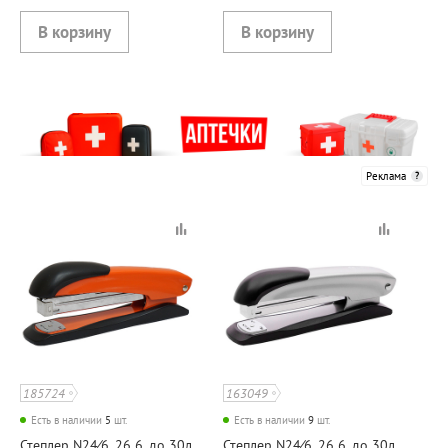
Реклама
185724
163049
Есть в наличии
5
шт.
Есть в наличии
9
шт.
Степлер N24⁄6, 26 6, до 30л,
Степлер N24⁄6, 26 6, до 30л,