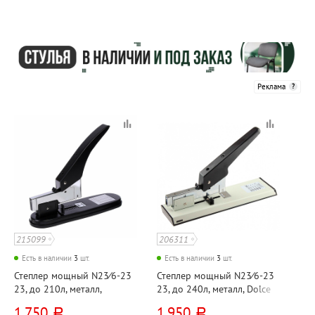
Реклама
215099
206311
Есть в наличии
3
шт.
Есть в наличии
3
шт.
Степлер мощный N23⁄6-23
Степлер мощный N23⁄6-23
23, до 210л, металл,
23, до 240л, металл, Dolce
Attomex, корпус черный
Costo, корпус черный, 70мм
1 750
1 950
руб.
руб.