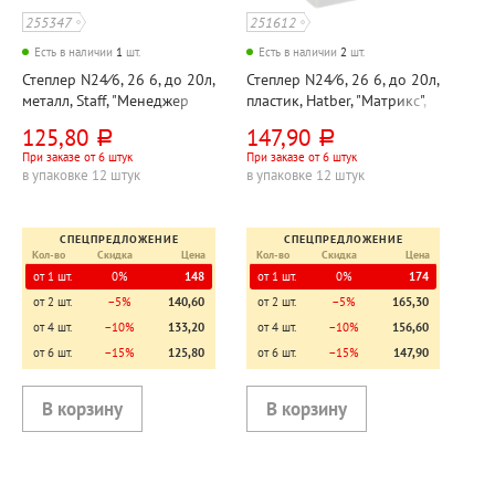
255347
251612
Есть в наличии
1
шт.
Есть в наличии
2
шт.
Степлер N24⁄6, 26 6, до 20л,
Степлер N24⁄6, 26 6, до 20л,
металл, Staff, "Менеджер
пластик, Hatber, "Матрикс",
(Manager)", корпус черный,
корпус ассорти, 55мм
125,80
147,90
руб.
руб.
55мм
При заказе от 6 штук
При заказе от 6 штук
в упаковке 12 штук
в упаковке 12 штук
СПЕЦПРЕДЛОЖЕНИЕ
СПЕЦПРЕДЛОЖЕНИЕ
Кол-во
Скидка
Цена
Кол-во
Скидка
Цена
от 1 шт.
0%
148
от 1 шт.
0%
174
от 2 шт.
−5%
140,60
от 2 шт.
−5%
165,30
от 4 шт.
−10%
133,20
от 4 шт.
−10%
156,60
от 6 шт.
−15%
125,80
от 6 шт.
−15%
147,90