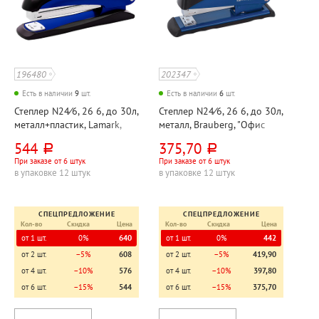
196480
202347
Есть в наличии
9
шт.
Есть в наличии
6
шт.
Степлер N24⁄6, 26 6, до 30л,
Степлер N24⁄6, 26 6, до 30л,
металл+пластик, Lamark,
металл, Brauberg, "Офис
"Ульрих (Ulrich)", корпус
(Office)", корпус синий,
544
375,70
руб.
руб.
синий, с антистеплером,
63мм
При заказе от 6 штук
При заказе от 6 штук
90мм
в упаковке 12 штук
в упаковке 12 штук
СПЕЦПРЕДЛОЖЕНИЕ
СПЕЦПРЕДЛОЖЕНИЕ
Кол-во
Скидка
Цена
Кол-во
Скидка
Цена
от 1 шт.
0%
640
от 1 шт.
0%
442
от 2 шт.
−5%
608
от 2 шт.
−5%
419,90
от 4 шт.
−10%
576
от 4 шт.
−10%
397,80
от 6 шт.
−15%
544
от 6 шт.
−15%
375,70