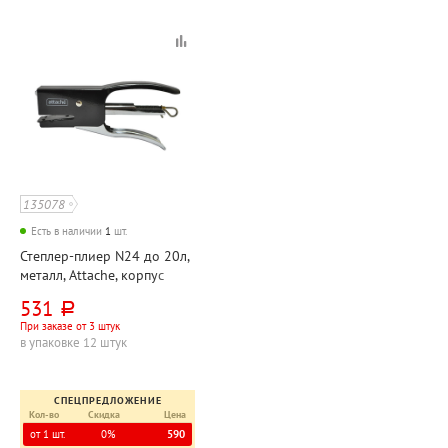
135078
Есть в наличии
1
шт.
Степлер-плиер N24 до 20л,
металл, Attache, корпус
черный, 30мм
531
руб.
При заказе от 3 штук
в упаковке 12 штук
СПЕЦПРЕДЛОЖЕНИЕ
Кол-во
Скидка
Цена
от 1 шт.
0%
590