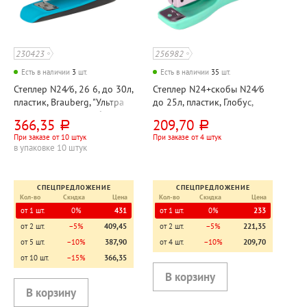
230423
256982
Есть в наличии
3
шт.
Есть в наличии
35
шт.
Степлер N24⁄6, 26 6, до 30л,
Степлер N24+скобы N24⁄6
пластик, Brauberg, "Ультра
до 25л, пластик, Глобус,
(Ultra)", корпус голубой, с
корпус мятный, 50мм
366,35
209,70
руб.
руб.
антистеплером, 52мм
При заказе от 10 штук
При заказе от 4 штук
в упаковке 10 штук
СПЕЦПРЕДЛОЖЕНИЕ
СПЕЦПРЕДЛОЖЕНИЕ
Кол-во
Скидка
Цена
Кол-во
Скидка
Цена
от 1 шт.
0%
431
от 1 шт.
0%
233
от 2 шт.
−5%
409,45
от 2 шт.
−5%
221,35
от 5 шт.
−10%
387,90
от 4 шт.
−10%
209,70
от 10 шт.
−15%
366,35