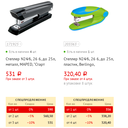
171925
203363
Есть в наличии
4
шт.
Есть в наличии
1
шт.
Степлер N24⁄6, 26 6, до 25л,
Степлер N24⁄6, 26 6, до 25л,
металл, MAPED, "Старт
пластик, Berlingo,
(Start)", корпус черный,
"Взрывной стиль (Fuze)",
531
320,40
руб.
руб.
56мм
корпус зеленый, 50мм
При заказе от 3 штук
При заказе от 4 штук
в упаковке 8 штук
СПЕЦПРЕДЛОЖЕНИЕ
СПЕЦПРЕДЛОЖЕНИЕ
Кол-во
Скидка
Цена
Кол-во
Скидка
Цена
от 1 шт.
0%
590
от 1 шт.
0%
356
от 2 шт.
−5%
560,50
от 2 шт.
−5%
338,20
от 3 шт.
−10%
531
от 4 шт.
−10%
320,40