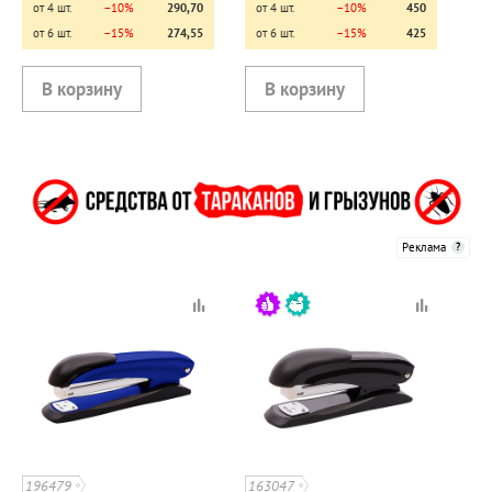
от 4 шт.
−10%
290,70
от 4 шт.
−10%
450
от 6 шт.
−15%
274,55
от 6 шт.
−15%
425
Реклама
196479
163047