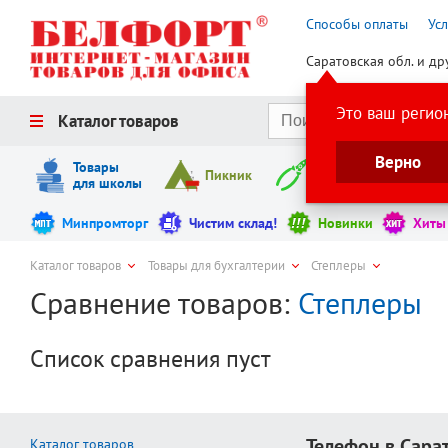
Способы оплаты
Ус
Саратовская обл. и др
Это ваш регио
Каталог товаров
Верно
Товары
Пикник
Инструменты
для школы
Минпромторг
Чистим склад!
Новинки
Хиты
Каталог товаров
Товары для бухгалтерии
Степлеры
Сравнение товаров:
Степлеры
Список сравнения пуст
Телефон в Сара
Каталог товаров