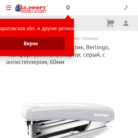
Корзина
Вх
Ничего
аратовская обл. и другие регионы
не
выбрано
Каталог товаров
Товары для бухгалтерии
Степлеры
Верно
Степлер N10 до 16л, пластик, Berlingo,
"Комфорт (Comfort)", корпус серый, с
антистеплером, 60мм