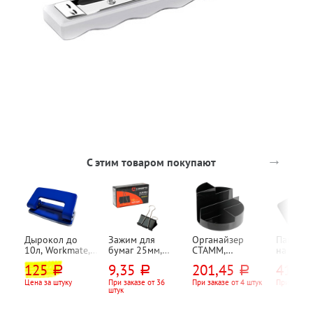
→
С этим товаром покупают
Дырокол до
Зажим для
Органайзер
Папка о
10л, Workmate,
бумаг 25мм,
СТАММ,
на молн
металл, синий, 2
Lamark, 100л,
"Профи",
СТАММ,
125
9,35
201,45
419,9
руб.
руб.
руб.
отверстия
черный
пластик, черный,
330мм*
13см*13см*9см,
ширина
Цена за штуку
При заказе от 36
При заказе от 4 штук
При заказе
штук
6 отд.
корешка
пластик,