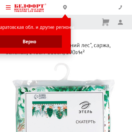
Корзина
Вх
Ничего
аратовская обл. и другие регионы
не
выбрано
Каталог товаров
Текстиль
Скатерти
Верно
Скатерть Этель, "Новогодний лес", саржа,
зеленая, 148см*110см, 190г⁄м²