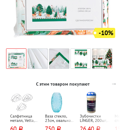
-10%
→
С этим товаром покупают
Салфетница
Ваза стекло,
Зубочистки
Мельниц
металл, Vetta,
23см, овальная,
LINGER, 200шт,
специй п
13см*7см*6см,
бирюзовая,
пластик. банка
Vetta, 16
60
750
26,40
159
руб.
руб.
руб.
руб
ассорти
"Гунвор"
ручкой