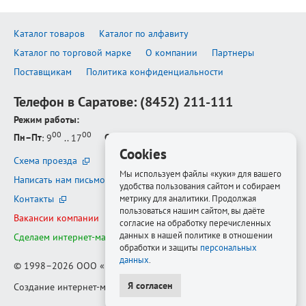
Каталог товаров
Каталог по алфавиту
Каталог по торговой марке
О компании
Партнеры
Поставщикам
Политика конфиденциальности
Телефон в Саратове:
(8452) 211-111
Режим работы:
00
00
Пн–Пт
: 9
.. 17
Сб–Вс
: выходной
Cookies
Схема проезда
Мы используем файлы «куки» для вашего
Написать нам письмо
удобства пользования сайтом и собираем
Контакты
метрику для аналитики. Продолжая
пользоваться нашим сайтом, вы даёте
Вакансии компании
согласие на обработку перечисленных
данных в нашей политике в отношении
Сделаем интернет-магазин ещё лучше
обработки и защиты
персональных
данных
.
© 1998–2026
ООО «Белфорт-РМ»
Я согласен
Создание интернет-магазина
—
Медиапродукт