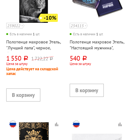
-10%
259022
254115
Есть в наличии
1
шт.
Есть в наличии
1
шт.
Полотенце махровое Этель,
Полотенце махровое Этель,
"Лучший папа", черное,
"Настоящий мужчина",
белое, 130см*70см, хлопок,
синий, 50см*35см, 100%
1 550
540
1 722,22
руб.
руб.
руб.
420г⁄м²
хлопок, 350г⁄м², в
Цена за штуку
Цена за штуку
подарочной коробке
Цена действует на складской
запас