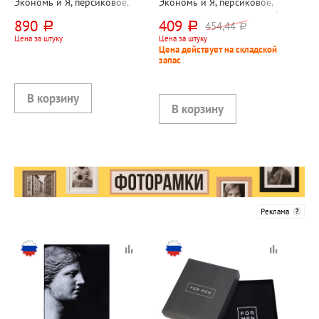
Экономь и Я, персиковое,
Экономь и Я, персиковое,
130см*70см, хлопок,
90см*50см, хлопок, 350г⁄м²,
890
409
454,44
руб.
руб.
руб.
350г⁄м², АРМЕНИЯ
АРМЕНИЯ
Цена за штуку
Цена за штуку
Цена действует на складской
запас
Реклама