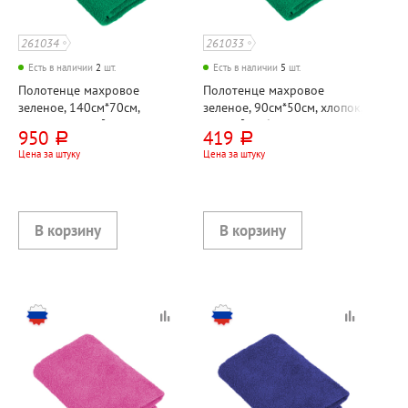
261034
261033
Есть в наличии
2
шт.
Есть в наличии
5
шт.
Полотенце махровое
Полотенце махровое
зеленое, 140см*70см,
зеленое, 90см*50см, хлопок,
хлопок, 380г⁄м²,
380г⁄м², Узбекистан
950
419
руб.
руб.
УЗБЕКИСТАН
Цена за штуку
Цена за штуку