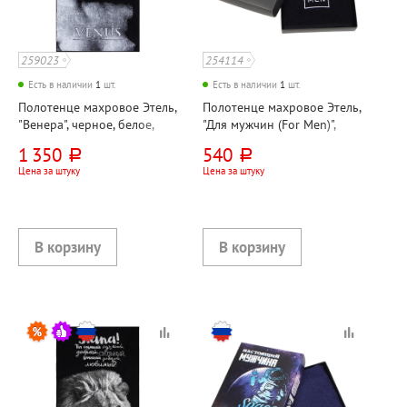
259023
254114
Есть в наличии
1
шт.
Есть в наличии
1
шт.
Полотенце махровое Этель,
Полотенце махровое Этель,
"Венера", черное, белое,
"Для мужчин (For Men)",
130см*70см, хлопок,
черный, 50см*35см, 100%
1 350
540
руб.
руб.
420г⁄м²
хлопок, 350г⁄м², в
Цена за штуку
Цена за штуку
подарочной коробке