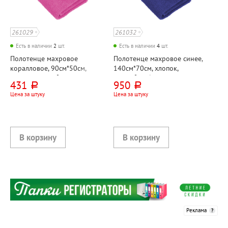
261029
261032
Есть в наличии
2
шт.
Есть в наличии
4
шт.
Полотенце махровое
Полотенце махровое синее,
коралловое, 90см*50см,
140см*70см, хлопок,
хлопок, 380г⁄м²,
380г⁄м², Узбекистан
431
950
руб.
руб.
УЗБЕКИСТАН
Цена за штуку
Цена за штуку
Реклама