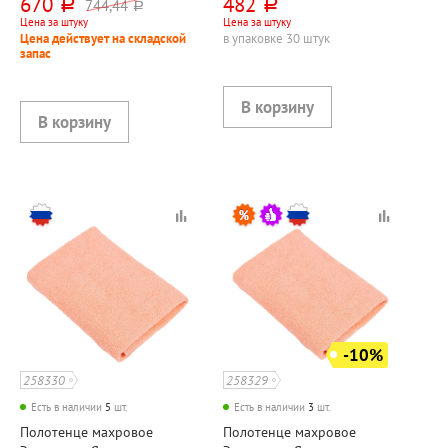
670
482
744,44
руб.
руб.
руб.
350г⁄м²
АРМЕНИЯ
Цена за штуку
Цена за штуку
Цена действует на складской
в упаковке 30 штук
запас
-10%
258330
258329
Есть в наличии
5
шт.
Есть в наличии
3
шт.
Полотенце махровое
Полотенце махровое