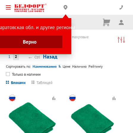
Корзина
Вх
Ничего
аратовская обл. и другие регионы
не
выбрано
Каталог товаров
Текстиль
Полотенца махровые
Верно
Полотенца махровые
←
Назад
1
2
Ctrl
Сортировать по:
Наименованию
Цене
Наличию
Рейтингу
Только в наличии
Блоками
Таблицей