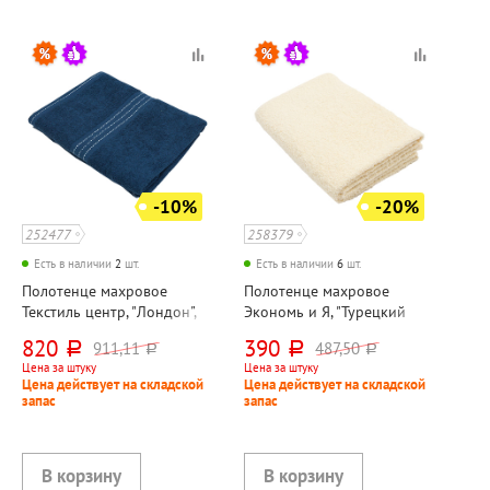
-10%
-20%
252477
258379
Есть в наличии
2
шт.
Есть в наличии
6
шт.
Полотенце махровое
Полотенце махровое
Текстиль центр, "Лондон",
Экономь и Я, "Турецкий
металлик, 90см*50см,
хлопок (Turkish cotton)",
820
390
911,11
487,50
руб.
руб.
руб.
руб.
хлопок, 430г⁄м²
молочное, 90см*50см,
Цена за штуку
Цена за штуку
хлопок, 320г⁄м², ТУРЦИЯ
Цена действует на складской
Цена действует на складской
запас
запас