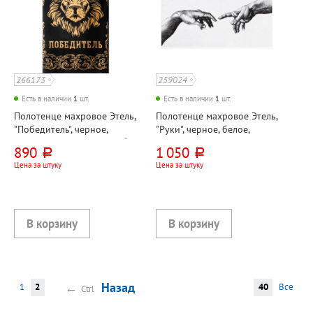
266173
259024
Есть в наличии
1
шт.
Есть в наличии
1
шт.
Полотенце махровое Этель,
Полотенце махровое Этель,
"Победитель", черное,
"Руки", черное, белое,
90см*50см, махра, 420г⁄м²
130см*70см, хлопок,
890
1 050
руб.
руб.
420г⁄м²
Цена за штуку
Цена за штуку
←
Назад
1
2
40
Все
Ctrl