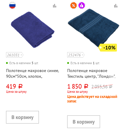
-10%
261031
252476
Есть в наличии
5
шт.
Есть в наличии
1
шт.
Полотенце махровое синее,
Полотенце махровое
90см*50см, хлопок,
Текстиль центр, "Лондон",
УЗБЕКИСТАН
металлик, 140см*70см,
419
1 850
2 055,56
руб.
руб.
руб.
хлопок, 430г⁄м²
Цена за штуку
Цена за штуку
Цена действует на складской
запас