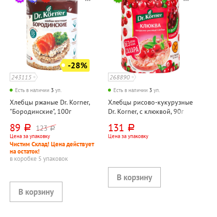
-28%
243115
268890
Есть в наличии
3
уп.
Есть в наличии
3
уп.
Хлебцы ржаные Dr. Korner,
Хлебцы рисово-кукурузные
"Бородинские", 100г
Dr. Korner, с клюквой, 90г
89
131
123
руб.
руб.
руб.
Цена за упаковку
Цена за упаковку
Чистим Склад! Цена действует
на остаток!
в коробке 5 упаковок