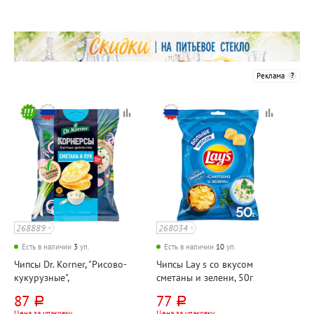
Реклама
268889
268034
Есть в наличии
3
уп.
Есть в наличии
10
уп.
Чипсы Dr. Korner, "Рисово-
Чипсы Lay s со вкусом
кукурузные",
сметаны и зелени, 50г
цельнозерновые со
87
77
руб.
руб.
сметаной и луком, 50г
Цена за упаковку
Цена за упаковку