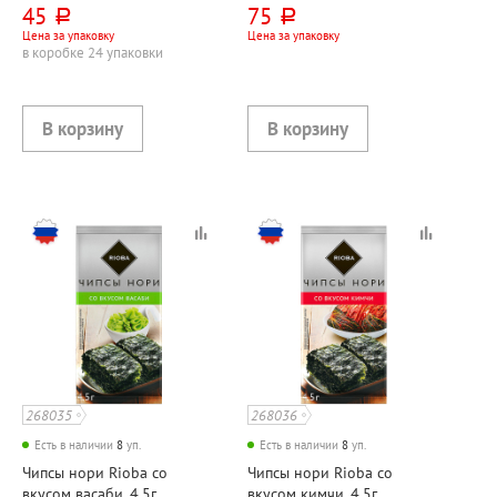
45
75
руб.
руб.
Цена за упаковку
Цена за упаковку
в коробке 24 упаковки
268035
268036
Есть в наличии
8
уп.
Есть в наличии
8
уп.
Чипсы нори Rioba со
Чипсы нори Rioba со
вкусом васаби, 4,5г
вкусом кимчи, 4,5г