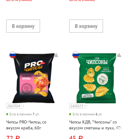
260304
160025
Есть в наличии
7
уп.
Есть в наличии
6
уп.
Чипсы PRO-Чипсы, со
Чипсы КДВ, "Чипсоны" со
вкусом краба, 60г
вкусом сметаны и лука, 40г
72
45
руб.
руб.