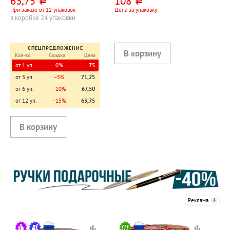
63,75
108
руб.
руб.
При заказе от 12 упаковок
Цена за упаковку
в коробке 24 упаковки
СПЕЦПРЕДЛОЖЕНИЕ
Кол-во
Скидка
Цена
от 1 уп.
0%
75
от 3 уп.
−5%
71,25
от 6 уп.
−10%
67,50
от 12 уп.
−15%
63,75
Реклама