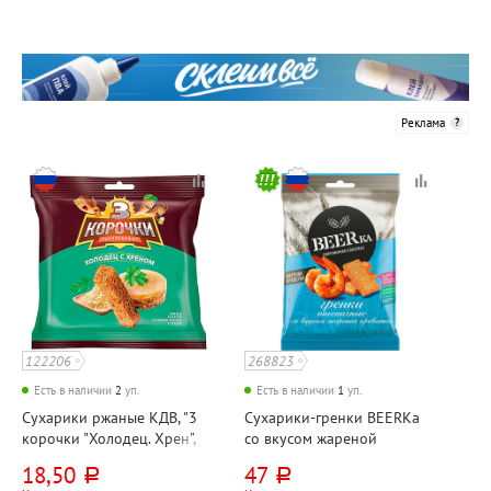
Реклама
122206
268823
Есть в наличии
2
уп.
Есть в наличии
1
уп.
Сухарики ржаные КДВ, "3
Сухарики-гренки BEERKa
корочки "Холодец. Хрен",
со вкусом жареной
40г
креветки, 60г
18,50
47
руб.
руб.