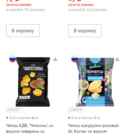
Цена за упаковку
Цена за упаковку
в коробке 20 упаковок
в коробке 28 упаковок
260307
268029
Есть в наличии
6
уп.
Есть в наличии
5
уп.
Чипсы КДВ, "Чипсоны", со
Чипсы кукурузно-рисовые
вкусом говядины со
Dr. Korner со вкусом
специями, 40г
сметаны и лука, 50г