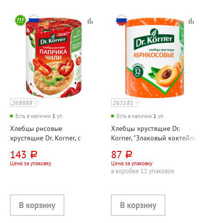
268888
265181
Есть в наличии
1
уп.
Есть в наличии
1
уп.
Хлебцы рисовые
Хлебцы хрустящие Dr.
хрустящие Dr. Korner, с
Korner, "Злаковый коктейль
паприкой и чили, 80г
абрикосовые", 90г
143
87
руб.
руб.
Цена за упаковку
Цена за упаковку
в коробке 12 упаковок