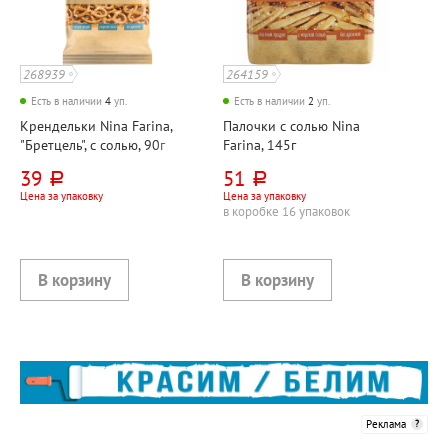
268939
264159
Есть в наличии
4
уп.
Есть в наличии
2
уп.
Крендельки Nina Farina,
Палочки с солью Nina
"Бретцель", с солью, 90г
Farina, 145г
39
51
руб.
руб.
Цена за упаковку
Цена за упаковку
в коробке 16 упаковок
Реклама