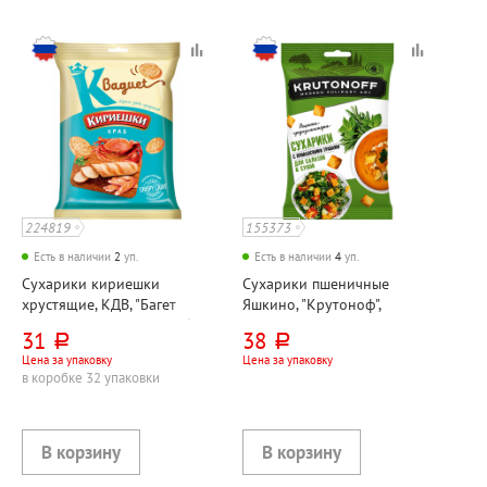
224819
155373
Есть в наличии
2
уп.
Есть в наличии
4
уп.
Сухарики кириешки
Сухарики пшеничные
хрустящие, КДВ, "Багет
Яшкино, "Крутоноф",
(Baguet)", со вкусом краба,
прованские травы, 100г
31
38
руб.
руб.
50г
Цена за упаковку
Цена за упаковку
в коробке 32 упаковки