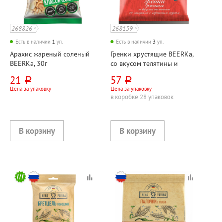
268826
268159
Есть в наличии
1
уп.
Есть в наличии
3
уп.
Арахис жареный соленый
Гренки хрустящие BEERKa,
BEERKa, 30г
со вкусом телятины и
горчичным соусом Кальве
21
57
руб.
руб.
(Calve), 85г
Цена за упаковку
Цена за упаковку
в коробке 28 упаковок