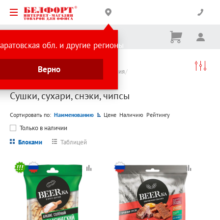
Корзина
Вх
Ничего
аратовская обл. и другие регионы
не
выбрано
Каталог товаров
Продукты питания
Верно
Хлебобулочные и кондитерские изделия
Сушки, сухари, снэки, чипсы
Сушки, сухари, снэки, чипсы
Сортировать по:
Наименованию
Цене
Наличию
Рейтингу
Только в наличии
Блоками
Таблицей