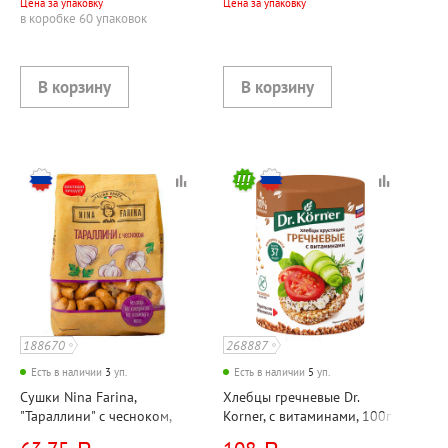
Цена за упаковку
Цена за упаковку
в коробке 60 упаковок
188670
268887
Есть в наличии
3
уп.
Есть в наличии
5
уп.
Сушки Nina Farina,
Хлебцы гречневые Dr.
"Тараллини" с чесноком,
Korner, с витаминами, 100г
180г