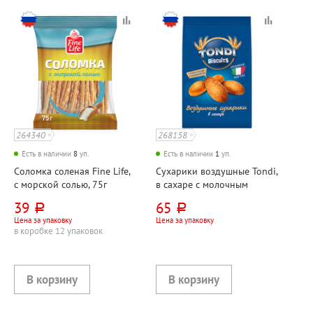
264340
268158
Есть в наличии
8
уп.
Есть в наличии
1
уп.
Соломка соленая Fine Life,
Сухарики воздушные Tondi,
с морской солью, 75г
в сахаре с молочным
вкусом, 94г
39
65
руб.
руб.
Цена за упаковку
Цена за упаковку
в коробке 12 упаковок