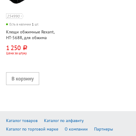
254990
Есть в наличии
1
шт.
Клещи обжимные Rexant,
HT-568R, для обжима
коннекторов RJ-45, RJ-12,
1 250
руб.
RJ-11
Цена за штуку
Каталог товаров
Каталог по алфавиту
Каталог по торговой марке
О компании
Партнеры