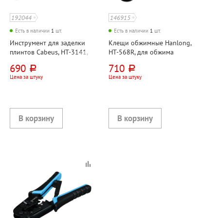
192044
146915
Есть в наличии
1
шт.
Есть в наличии
1
шт.
Инструмент для заделки
Клещи обжимные Hanlong,
плинтов Cabeus, HT-3141,
HT-568R, для обжима
сенсорный, тип Krone (LSA-
коннекторов RJ-45, RJ-12,
690
710
руб.
руб.
PLUS)
RJ-11
Цена за штуку
Цена за штуку