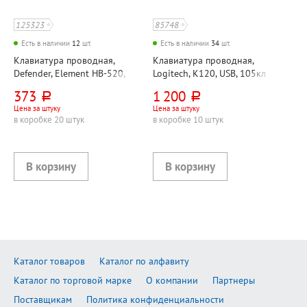
125323
85748
Есть в наличии
12
шт.
Есть в наличии
34
шт.
Клавиатура проводная,
Клавиатура проводная,
Defender, Element HB-520,
Logitech, K120, USB, 105кл
USB, 107кл, черная
373
1 200
руб.
руб.
Цена за штуку
Цена за штуку
в коробке 20 штук
в коробке 10 штук
Каталог товаров
Каталог по алфавиту
Каталог по торговой марке
О компании
Партнеры
Поставщикам
Политика конфиденциальности