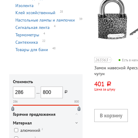
7
Изолента
28
Клей хозяйственный
39
Настольные лампы и лампочки
4
Сигнальная лента
4
Термометры
22
Сантехника
48
Товары для бани
263563
Есть в на
Замок навесной Apecs
чугун
Стоимость
401
руб.
Цена за штуку
…
руб.
286
800
Горячие предложения
Материал
2
алюминий
1