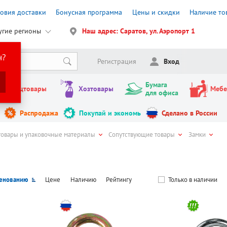
ловия доставки
Бонусная программа
Цены и скидки
Наличие то
угие регионы
Наш адрес: Саратов, ул. Аэропорт 1
н?
Регистрация
Вход
Бумага
Канцтовары
Хозтовары
Мебе
для офиса
Распродажа
Покупай и экономь
Сделано в России
товары и упаковочные материалы
Сопутствующие товары
Замки
енованию
Цене
Наличию
Рейтингу
Только в наличии