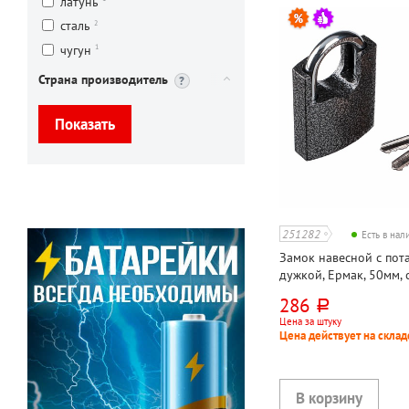
латунь
2
сталь
1
чугун
Страна производитель
251282
Есть в на
Замок навесной с пот
дужкой, Ермак, 50мм, с
286
руб.
Цена за штуку
Цена действует на склад