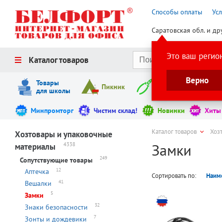
Способы оплаты
Ус
Саратовская обл. и др
Это ваш регио
Каталог товаров
Верно
Товары
Пикник
Инструменты
для школы
Минпромторг
Чистим склад!
Новинки
Хиты
Каталог товаров
Хоз
Хозтовары и упаковочные
Замки
4338
материалы
249
Сопутствующие товары
12
Аптечка
Сортировать по:
Наим
41
Вешалки
5
Замки
32
Знаки безопасности
7
Зонты и дождевики