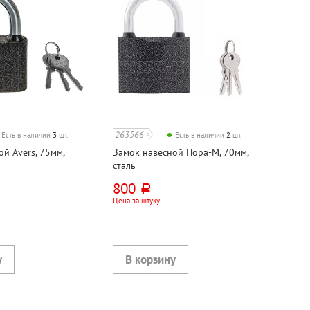
263566
Есть в наличии
3
шт.
Есть в наличии
2
шт.
й Avers, 75мм,
Замок навесной Нора-М, 70мм,
сталь
800
руб.
Цена за штуку