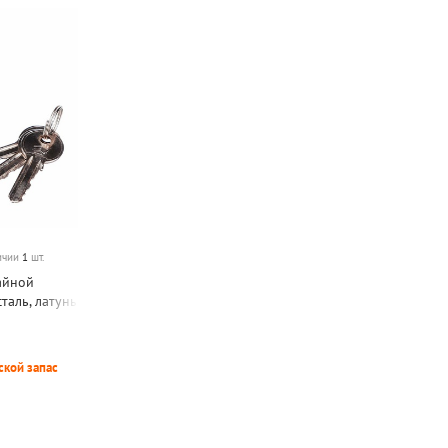
личии
1
шт.
айной
таль, латунь
ской запас