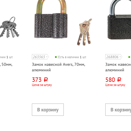
263565
268806
личии
1
шт.
Есть в наличии
1
шт.
, 50мм,
Замок навесной Avers, 70мм,
Замок навесно
алюминий
алюминий
373
580
руб.
руб.
Цена за штуку
Цена за штуку