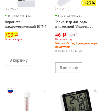
-23%
192829
236518
Есть в наличии
3
шт.
Есть в наличии
1
шт.
Гигрометр
Термометр для воды
психрометрический ВИТ-2,
жидкостной "Лодочка", в
(с поверкой РФ), Первый
пакете
700
46
60
руб.
руб.
руб.
термометровый завод, Вит
Цена за штуку
Цена за штуку
-2 от +15 до +40 градусов
Чистим Склад! Цена действует
на остаток!
в упаковке 50 штук