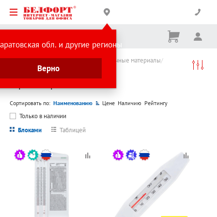
Корзина
Вх
Ничего
аратовская обл. и другие регионы
не
выбрано
Каталог товаров
Хозтовары и упаковочные материалы
Верно
Сопутствующие товары
Термометры
Термометры
Сортировать по:
Наименованию
Цене
Наличию
Рейтингу
Только в наличии
Блоками
Таблицей