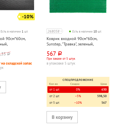
-10%
268058
Есть в наличии
1
шт.
Есть в наличии
10
шт.
ой 90см*60см,
Коврик входной 90см*60см,
ный,
Sunstep, "Травка", зеленый,
цетат
полипропилен
567
,33
руб.
руб.
При заказе от 5 штук
 на складской запас
в упаковке 5 штук
тук
СПЕЦПРЕДЛОЖЕНИЕ
Кол-во
Скидка
Цена
от 1 шт.
0%
630
от 2 шт.
−5%
598,50
от 5 шт.
−10%
567