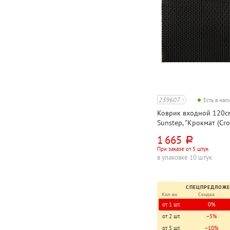
239607
Есть в на
Коврик входной 120с
Sunstep, "Крокмат (Cro
черный, этиленвинила
1 665
руб.
При заказе от 5 штук
в упаковке 10 штук
СПЕЦПРЕДЛОЖ
Кол-во
Скидка
от 1 шт.
0%
от 2 шт.
−5%
от 5 шт.
−10%