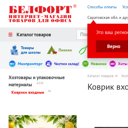
Способы оплаты
Ус
Саратовская обл. и др
Это ваш регио
Каталог товаров
Верно
Товары
Пикник
Инструменты
для школы
Минпромторг
Чистим склад!
Новинки
Хиты
Каталог товаров
Хоз
Хозтовары и упаковочные
Коврик вхо
4339
материалы
96
Коврики входные