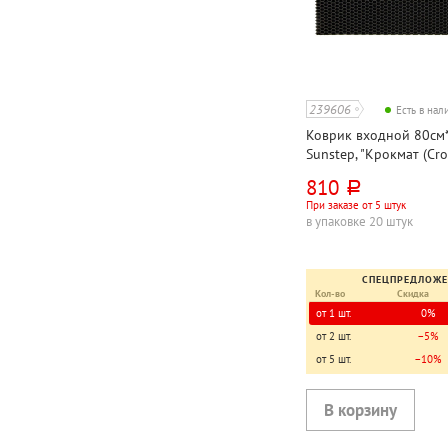
239606
Есть в на
Коврик входной 80см*
Sunstep, "Крокмат (Cro
черный, этиленвинила
810
руб.
При заказе от 5 штук
в упаковке 20 штук
СПЕЦПРЕДЛОЖ
Кол-во
Скидка
от 1 шт.
0%
от 2 шт.
−5%
от 5 шт.
−10%