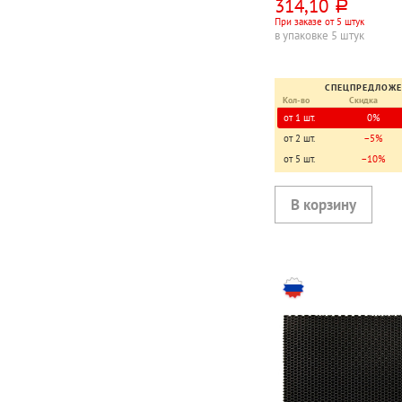
314,10
руб.
При заказе от 5 штук
в упаковке 5 штук
СПЕЦПРЕДЛОЖ
Кол-во
Скидка
от 1 шт.
0%
от 2 шт.
−5%
от 5 шт.
−10%