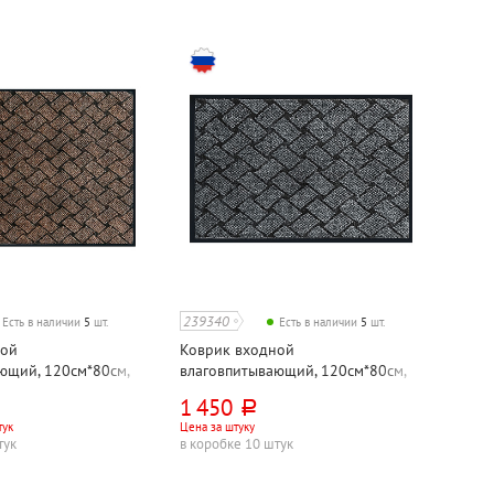
239340
Есть в наличии
5
шт.
Есть в наличии
5
шт.
ной
Коврик входной
ющий, 120см*80см,
влаговпитывающий, 120см*80см,
фт", коричневый
Kovroff, "Крафт", серый
1 450
руб.
тук
Цена за штуку
тук
в коробке 10 штук