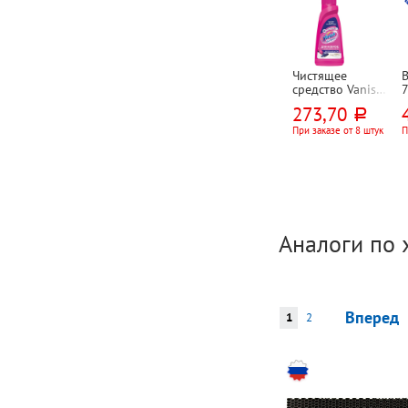
Чистящее
В
средство Vanish,
"Золото (Gold)",
273,70
руб.
"3 в 1 Действие
кислорода (Oxi
При заказе от 8 штук
П
Action)", 450мл,
для ручной
чистки ковров,
флакон
Аналоги по 
Вперед
1
2