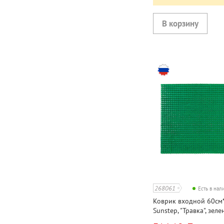
268061
Есть в на
Коврик входной 60см*
Sunstep, "Травка", зеле
полипропилен