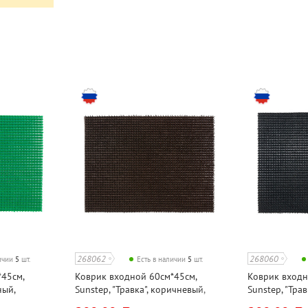
268062
268060
личии
5
шт.
Есть в наличии
5
шт.
45см,
Коврик входной 60см*45см,
Коврик входн
ный,
Sunstep, "Травка", коричневый,
Sunstep, "Трав
полипропилен
полипропиле