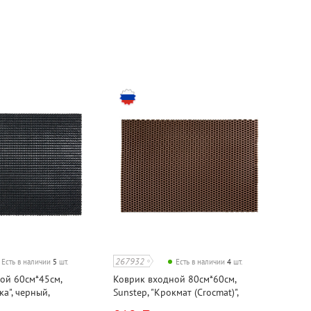
267932
Есть в наличии
5
шт.
Есть в наличии
4
шт.
ой 60см*45см,
Коврик входной 80см*60см,
ка", черный,
Sunstep, "Крокмат (Crocmat)",
н
коричневый, этиленвинилацетат