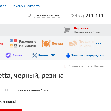
вара
Почему «Белфорт»
(8452)
211-111
Заказать звонок
Корзина
Ничего не выбрано
Расходные
Продукты
ль
Посуда
материалы
питания
Акции
Ремонт ПК
Заправка картриджа
Сравнение
Печать
tta, черный, резина
6-011
Есть в наличии
1
шт.
тим склад!