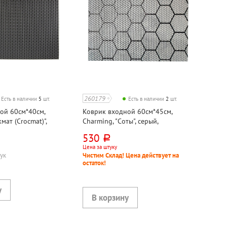
260179
Есть в наличии
5
шт.
Есть в наличии
2
шт.
ой 60см*40см,
Коврик входной 60см*45см,
мат (Crocmat)",
Charming, "Соты", серый,
нвинилацетат
этиленвинилацетат
530
руб.
Цена за штуку
тук
Чистим Склад! Цена действует на
остаток!