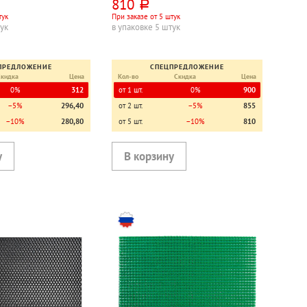
810
руб.
тук
При заказе от 5 штук
тук
в упаковке 5 штук
ПРЕДЛОЖЕНИЕ
СПЕЦПРЕДЛОЖЕНИЕ
Скидка
Цена
Кол-во
Скидка
Цена
0%
312
от 1 шт.
0%
900
−5%
296,40
от 2 шт.
−5%
855
−10%
280,80
от 5 шт.
−10%
810