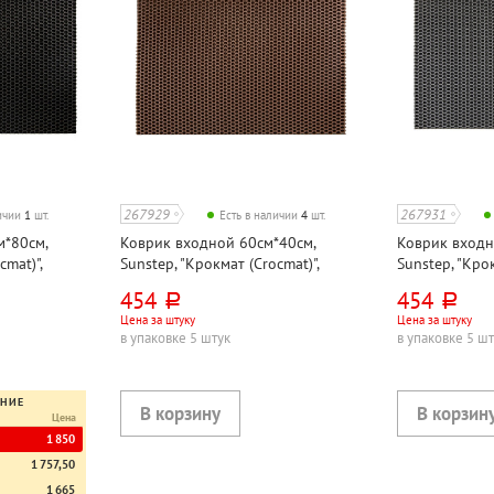
267929
267931
личии
1
шт.
Есть в наличии
4
шт.
м*80см,
Коврик входной 60см*40см,
Коврик входн
cmat)",
Sunstep, "Крокмат (Crocmat)",
Sunstep, "Крок
цетат
коричневый, этиленвинилацетат
серый, этиле
454
454
руб.
руб.
Цена за штуку
Цена за штуку
в упаковке 5 штук
в упаковке 5 ш
ЕНИЕ
Цена
1 850
1 757,50
1 665