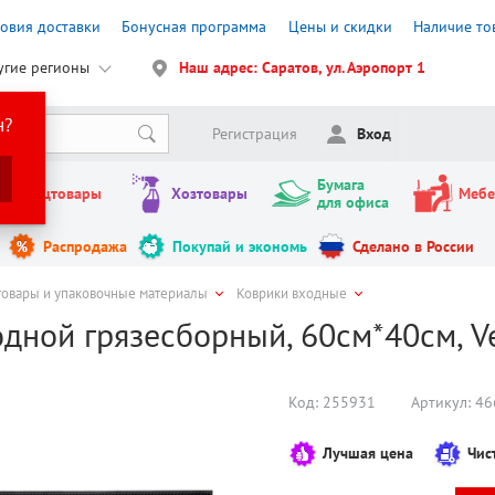
ловия доставки
Бонусная программа
Цены и скидки
Наличие то
угие регионы
Наш адрес: Саратов, ул. Аэропорт 1
н?
Регистрация
Вход
Бумага
Канцтовары
Хозтовары
Мебе
для офиса
Распродажа
Покупай и экономь
Сделано в России
товары и упаковочные материалы
Коврики входные
дной грязесборный, 60см*40см, Ve
Код:
255931
Артикул:
46
Лучшая цена
Чис