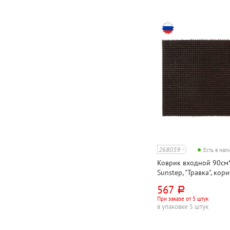
268059
Есть в на
Коврик входной 90см*
Sunstep, "Травка", кор
полипропилен
567
руб.
При заказе от 5 штук
в упаковке 5 штук