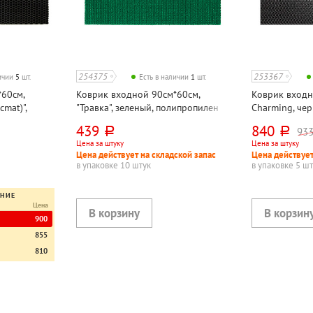
254375
253367
личии
5
шт.
Есть в наличии
1
шт.
60см,
Коврик входной 90см*60см,
Коврик входн
cmat)",
"Травка", зеленый, полипропилен
Charming, чер
цетат
этиленвинила
439
840
933
руб.
руб.
Цена за штуку
Цена за штуку
Цена действует на складской запас
Цена действует
в упаковке 10 штук
в упаковке 5 ш
ЕНИЕ
Цена
900
855
810