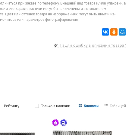
отличаться при заказе по телефону. Внешний вид товара и/или упаковки, а
овке и его характеристики могут быть изменены изготовителем
йте. Цвет или оттенок товара на изображениях могут быть иными из-
 монитора или параметров фотографирования.
Урна для
Вешалка М-10,
Зеркало на
Зонт
мусора, с
черная, металл
подложке
полуавто
крышкой, с
1000мм*400мм,
женский,
1 072
5 400
3 549
1 550
руб.
руб.
руб.
ру
педалью, 5л,
бук
Fabretti, 
SonWelle, хром,
сталь, 3
Цена за штуку
Цена за штуку
Цена за штук
Нашли ошибку в описании товара?
металл, со
сложения,
съемным
диаметр 1
внутренним
8 спиц, ж
ведром
380г
Рейтингу
Только в наличии
Блоками
Таблицей