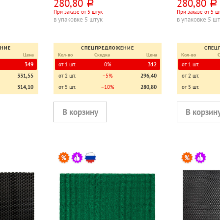
280,80
280,80
руб.
руб.
При заказе от 5 штук
При заказе от 5 ш
в упаковке 5 штук
в упаковке 5 ш
ЕНИЕ
СПЕЦПРЕДЛОЖЕНИЕ
СПЕЦ
Цена
Кол-во
Скидка
Цена
Кол-во
349
от 1 шт.
0%
312
от 1 шт.
331,55
от 2 шт.
−5%
296,40
от 2 шт.
314,10
от 5 шт.
−10%
280,80
от 5 шт.