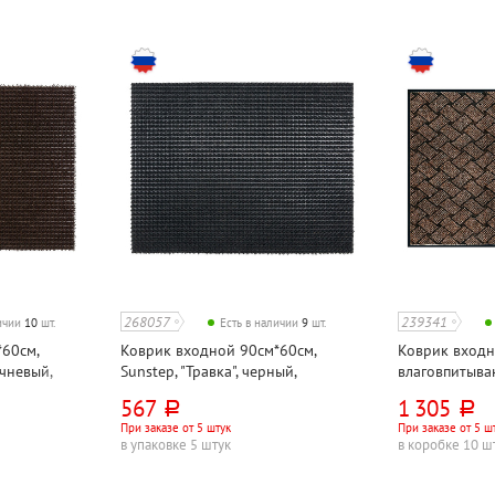
268057
239341
личии
10
шт.
Есть в наличии
9
шт.
60см,
Коврик входной 90см*60см,
Коврик вход
ичневый,
Sunstep, "Травка", черный,
влаговпитыва
полипропилен
Kovroff, "Кра
567
1 305
руб.
руб.
При заказе от 5 штук
При заказе от 5 ш
в упаковке 5 штук
в коробке 10 ш