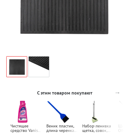
→
С этим товаром покупают
Чистящее
Веник пластик,
Набор-ленивка
Щетка в
средство Vanish,
длина черенка
щетка, совок,
OfficeCl