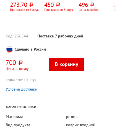
"Золото (Gold)",
76см,
York, "Лень",
"Профес
273,70
450
496
265,9
руб.
руб.
руб.
"3 в 1 Действие
45см*21см,
длина черенка
(Professi
кислорода (Oxi
синий,
87см,
длина ч
При заказе от 8 штук
При заказе от 5 штук
Цена за набор
При заказе
Action)", 450мл,
Альтернатива,
25см*23см,
117см, п
для ручной
"Танго"
пластик,
30см, се
чистки ковров,
фисташковый,
черенко
флакон
щетина 6,5см
еврорез
мягкая 
7см
Код:
236544
Поставка 7 рабочих дней
Сделано в России
700
руб.
Цена за штуку
в упаковке 10 штук
Условия доставки
ХАРАКТЕРИСТИКИ
Материал
резина
Вид продукта
коврик входной