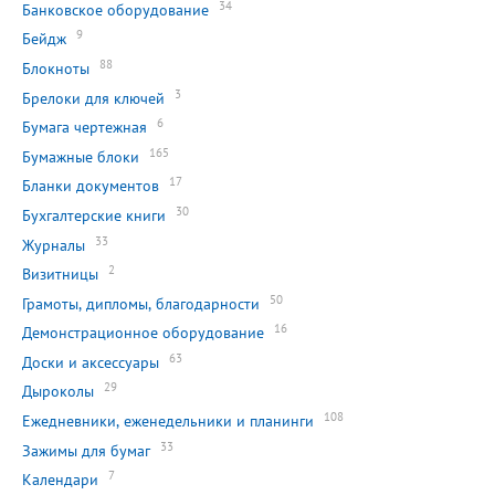
34
Банковское оборудование
9
Бейдж
88
Блокноты
3
Брелоки для ключей
6
Бумага чертежная
165
Бумажные блоки
17
Бланки документов
30
Бухгалтерские книги
33
Журналы
2
Визитницы
50
Грамоты, дипломы, благодарности
16
Демонстрационное оборудование
63
Доски и аксессуары
29
Дыроколы
108
Ежедневники, еженедельники и планинги
33
Зажимы для бумаг
7
Календари