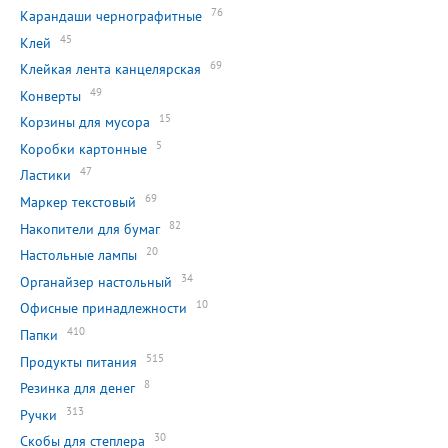
76
Карандаши чернографитные
45
Клей
69
Клейкая лента канцелярская
49
Конверты
15
Корзины для мусора
5
Коробки картонные
47
Ластики
69
Маркер текстовый
82
Накопители для бумаг
20
Настольные лампы
34
Органайзер настольный
10
Офисные принадлежности
410
Папки
515
Продукты питания
8
Резинка для денег
313
Ручки
30
Скобы для степлера