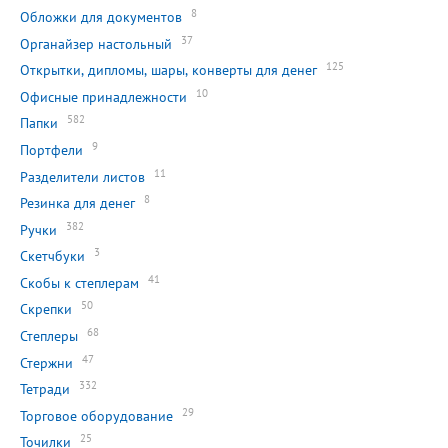
8
Обложки для документов
37
Органайзер настольный
125
Открытки, дипломы, шары, конверты для денег
10
Офисные принадлежности
582
Папки
9
Портфели
11
Разделители листов
8
Резинка для денег
382
Ручки
3
Скетчбуки
41
Скобы к степлерам
50
Скрепки
68
Степлеры
47
Стержни
332
Тетради
29
Торговое оборудование
25
Точилки