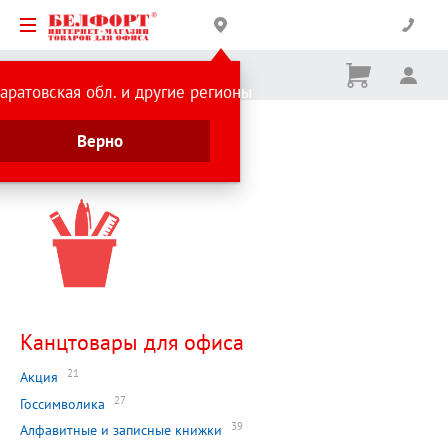
Корзина
Вх
Ничего
аратовская обл. и другие регионы
не
выбрано
Главная страница
Верно
Каталог
Канцтовары для офиса
21
Акция
27
Госсимволика
39
Алфавитные и записные книжки