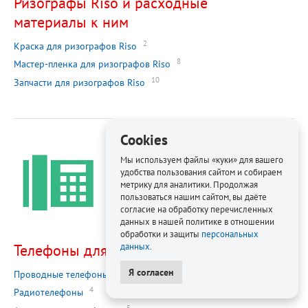
Ризографы Riso и расходные
материалы к ним
2
Краска для ризографов Riso
8
Мастер-пленка для ризографов Riso
10
Запчасти для ризографов Riso
Cookies
Мы используем файлы «куки» для вашего
удобства пользования сайтом и собираем
метрику для аналитики. Продолжая
пользоваться нашим сайтом, вы даёте
согласие на обработку перечисленных
данных в нашей политике в отношении
обработки и защиты
персональных
Телефоны для офиса
данных
.
Я согласен
2
Проводные телефоны
4
Радиотелефоны
5