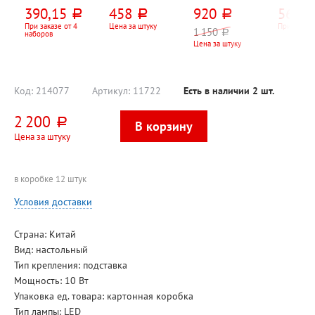
вращающийся
розеток, 3м,
30см*30см*3,5с
Uniel, U
390,15
458
920
563,2
руб.
руб.
руб.
Dolce Costo, 13
белый, 10А,
м, Тройка,
12-разря
предметов, 10
евровилка (CEE
пластик,
203мм*
При заказе от 4
Цена за штуку
При заказе
1 150
руб.
наборов
отд., черный
7, 7)
механизм
0,5мм, 
Цена за штуку
кварц., 1*AA,
двойно
батарейки в
питание
комплект не
входят
Код:
214077
Артикул:
11722
Есть в наличии
2
шт.
2 200
руб.
Цена за штуку
в коробке 12 штук
Условия доставки
Страна: Китай
Вид: настольный
Тип крепления: подставка
Мощность: 10 Вт
Упаковка ед. товара: картонная коробка
Тип лампы: LED