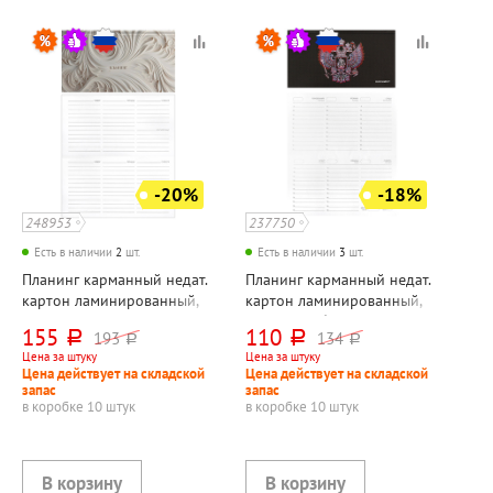
-20%
-18%
248953
237750
Есть в наличии
2
шт.
Есть в наличии
3
шт.
Планинг карманный недат.
Планинг карманный недат.
картон ламинированный,
картон ламинированный,
Listoff, "Барельеф. Белый",
Listoff, "Герб", 64л,
155
110
193
134
руб.
руб.
руб.
руб.
64л, 170мм*95мм, в
170мм*95мм, матовый, в
Цена за штуку
Цена за штуку
твердом переплете,
твердом переплете,
Цена действует на складской
Цена действует на складской
цветной, белый блок,
цветной, белый блок
запас
запас
мягкое покрытие (soft t
в коробке 10 штук
в коробке 10 штук