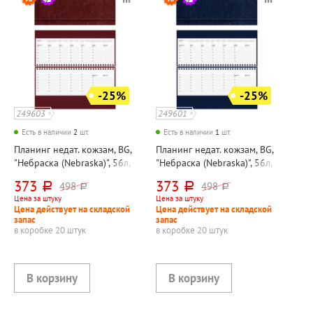
-25%
-25%
249603
249601
Есть в наличии
2
шт.
Есть в наличии
1
шт.
Планинг недат. кожзам, BG,
Планинг недат. кожзам, BG,
"Небраска (Nebraska)", 56л,
"Небраска (Nebraska)", 56л,
330мм*130мм, на
330мм*130мм, на
373
373
498
498
руб.
руб.
руб.
руб.
спирали(гребне), красный,
спирали(гребне), синий,
Цена за штуку
Цена за штуку
белый блок
белый блок
Цена действует на складской
Цена действует на складской
запас
запас
в коробке 20 штук
в коробке 20 штук