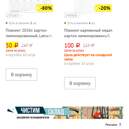
-80%
-20%
259263
248956
Есть в наличии
3
шт.
Есть в наличии
4
шт.
Планинг 2026г. картон
Планинг карманный недат.
ламинированный, Lamark,
картон ламинированный,
"Россия", 56л,
Listoff, "Амбассадор", 64л,
50
100
247
125
руб.
руб.
руб.
руб.
295мм*106мм, на
170мм*95мм, интегральный
Цена за штуку
Цена за штуку
спирали(гребне), цветной,
переплет, цветной, белый
в коробке 60 штук
Цена действует на складской
белый блок
блок, мат.лам.
запас
в коробке 10 штук
Реклама