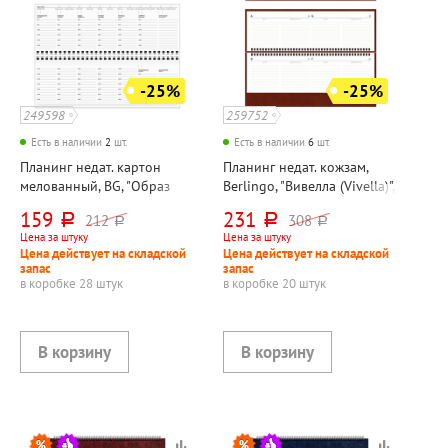
-25%
-25%
249598
259752
Есть в наличии
2
шт.
Есть в наличии
6
шт.
Планинг недат. картон
Планинг недат. кожзам,
мелованный, BG, "Образ
Berlingo, "Вивелла (Vivella)",
мышления", 56л,
"Престиж (Prestige)", 64л,
159
231
212
308
руб.
руб.
руб.
руб.
285мм*100мм, на
330мм*130мм, на
Цена за штуку
Цена за штуку
спирали(гребне), цветной,
спирали(гребне),
Цена действует на складской
Цена действует на складской
белый блок, мат.лам.
коричневый, белый блок
запас
запас
в коробке 28 штук
в коробке 20 штук