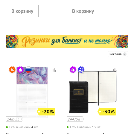
Реклама
-20%
-30%
248955
244798
Есть в наличии
4
шт.
Есть в наличии
13
шт.