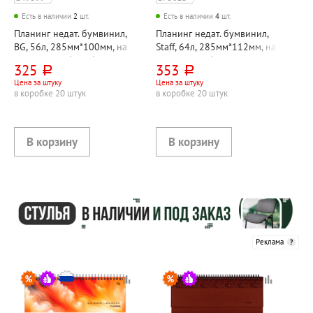
Есть в наличии
2
шт.
Есть в наличии
4
шт.
Планинг недат. бумвинил,
Планинг недат. бумвинил,
BG, 56л, 285мм*100мм, на
Staff, 64л, 285мм*112мм, на
спирали(гребне), бордовый,
спирали(гребне), черный,
325
353
руб.
руб.
белый блок
белый блок
Цена за штуку
Цена за штуку
в коробке 20 штук
в коробке 20 штук
Реклама