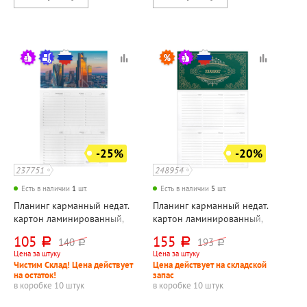
-25%
-20%
237751
248954
Есть в наличии
1
шт.
Есть в наличии
5
шт.
Планинг карманный недат.
Планинг карманный недат.
картон ламинированный,
картон ламинированный,
Listoff, "Деловой город",
Listoff, "Мой планинг", 64л,
105
155
140
193
руб.
руб.
руб.
руб.
64л, 170мм*95мм, матовый,
170мм*95мм, в твердом
Цена за штуку
Цена за штуку
в твердом переплете,
переплете, цветной, белый
Чистим Склад! Цена действует
Цена действует на складской
цветной, белый блок
блок, мягкое покрытие (soft
на остаток!
запас
touch
в коробке 10 штук
в коробке 10 штук