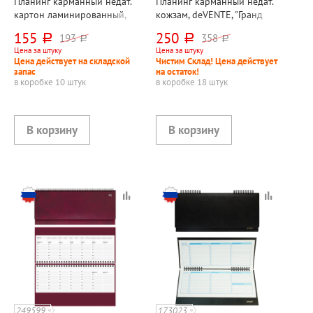
Планинг карманный недат.
Планинг карманный недат.
картон ламинированный,
кожзам, deVENTE, "Гранд
Listoff, "Парча", 64л,
(Grande)", 80л,
155
250
193
358
руб.
руб.
руб.
руб.
170мм*95мм, в твердом
170мм*100мм, в твердом
Цена за штуку
Цена за штуку
переплете, цветной, белый
переплете, черный,
Цена действует на складской
Чистим Склад! Цена действует
блок, мягкое покрытие (soft
кремовый блок, ляссе,
запас
на остаток!
touch)
черный форзац, тиснение
в коробке 10 штук
в коробке 18 штук
фольгой
249599
173023