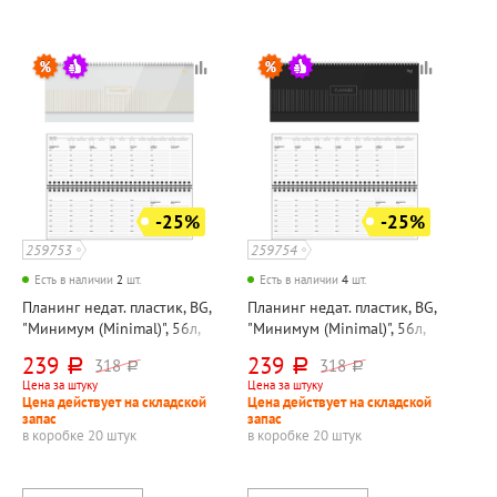
-25%
-25%
259753
259754
Есть в наличии
2
шт.
Есть в наличии
4
шт.
Планинг недат. пластик, BG,
Планинг недат. пластик, BG,
"Минимум (Minimal)", 56л,
"Минимум (Minimal)", 56л,
285мм*100мм, на
285мм*100мм, на
239
239
318
318
руб.
руб.
руб.
руб.
спирали(гребне), белый,
спирали(гребне), черный,
Цена за штуку
Цена за штуку
белый блок, отд. фольгой
белый блок, отд. фольгой
Цена действует на складской
Цена действует на складской
запас
запас
в коробке 20 штук
в коробке 20 штук