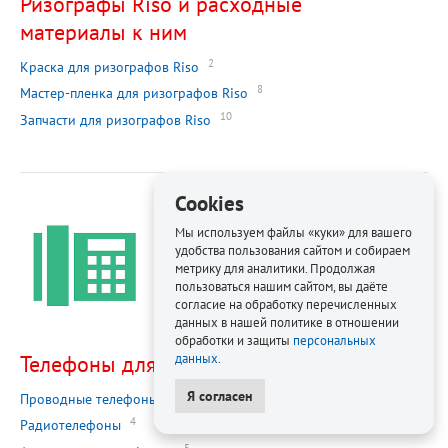
Ризографы Riso и расходные
материалы к ним
2
Краска для ризографов Riso
8
Мастер-пленка для ризографов Riso
10
Запчасти для ризографов Riso
Cookies
Мы используем файлы «куки» для вашего
удобства пользования сайтом и собираем
метрику для аналитики. Продолжая
пользоваться нашим сайтом, вы даёте
согласие на обработку перечисленных
данных в нашей политике в отношении
обработки и защиты
персональных
Телефоны для офиса
данных
.
Я согласен
1
Проводные телефоны
4
Радиотелефоны
5