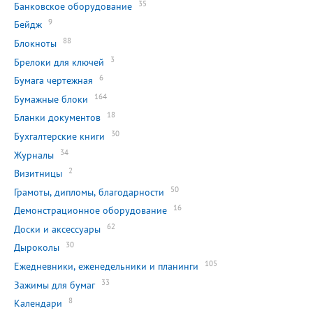
35
Банковское оборудование
9
Бейдж
88
Блокноты
3
Брелоки для ключей
6
Бумага чертежная
164
Бумажные блоки
18
Бланки документов
30
Бухгалтерские книги
34
Журналы
2
Визитницы
50
Грамоты, дипломы, благодарности
16
Демонстрационное оборудование
62
Доски и аксессуары
30
Дыроколы
105
Ежедневники, еженедельники и планинги
33
Зажимы для бумаг
8
Календари