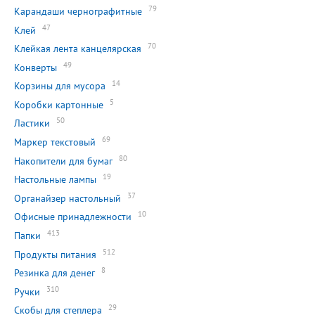
79
Карандаши чернографитные
47
Клей
70
Клейкая лента канцелярская
49
Конверты
14
Корзины для мусора
5
Коробки картонные
50
Ластики
69
Маркер текстовый
80
Накопители для бумаг
19
Настольные лампы
37
Органайзер настольный
10
Офисные принадлежности
413
Папки
512
Продукты питания
8
Резинка для денег
310
Ручки
29
Скобы для степлера