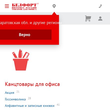
Корзина
Вх
Ничего
аратовская обл. и другие регионы
не
выбрано
Главная страница
Верно
Каталог
Канцтовары для офиса
21
Акция
28
Госсимволика
41
Алфавитные и записные книжки