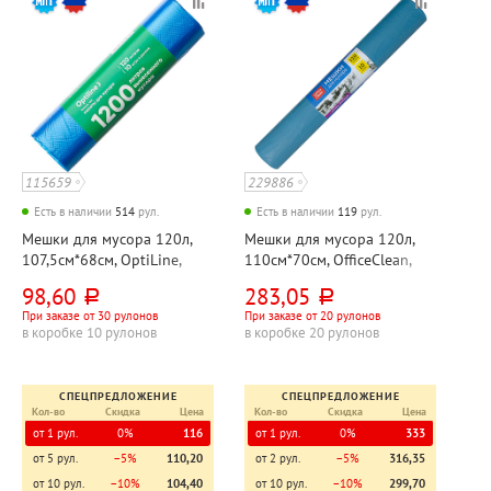
115659
229886
Есть в наличии
514
рул.
Есть в наличии
119
рул.
Мешки для мусора 120л,
Мешки для мусора 120л,
107,5см*68см, OptiLine,
110см*70см, OfficeClean,
ПНД, 18мкм, синие, 10шт,
ПВД, 40мкм, синие, 10шт,
98,60
283,05
руб.
руб.
рул
рул, особо прочные
При заказе от 30 рулонов
При заказе от 20 рулонов
в коробке 10 рулонов
в коробке 20 рулонов
СПЕЦПРЕДЛОЖЕНИЕ
СПЕЦПРЕДЛОЖЕНИЕ
Кол-во
Скидка
Цена
Кол-во
Скидка
Цена
от 1 рул.
0%
116
от 1 рул.
0%
333
от 5 рул.
−5%
110,20
от 2 рул.
−5%
316,35
от 10 рул.
−10%
104,40
от 10 рул.
−10%
299,70