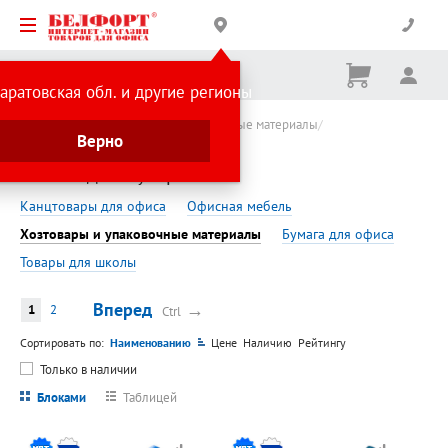
Корзина
Вх
Ничего
аратовская обл. и другие регионы
не
выбрано
Минпромторг
Хозтовары и упаковочные материалы
Верно
Мешки для мусора
Мешки для мусора
Канцтовары для офиса
Офисная мебель
Хозтовары и упаковочные материалы
Бумага для офиса
Товары для школы
Вперед
→
1
2
Ctrl
Сортировать по:
Наименованию
Цене
Наличию
Рейтингу
Только в наличии
Блоками
Таблицей