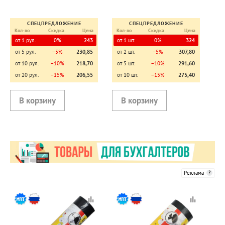
СПЕЦПРЕДЛОЖЕНИЕ
СПЕЦПРЕДЛОЖЕНИЕ
Кол-во
Скидка
Цена
Кол-во
Скидка
Цена
от 1 рул.
0%
243
от 1 шт.
0%
324
от 5 рул.
−5%
230,85
от 2 шт.
−5%
307,80
от 10 рул.
−10%
218,70
от 5 шт.
−10%
291,60
от 20 рул.
−15%
206,55
от 10 шт.
−15%
275,40
Реклама