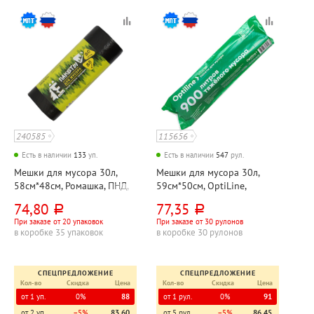
240585
115656
Есть в наличии
133
уп.
Есть в наличии
547
рул.
Мешки для мусора 30л,
Мешки для мусора 30л,
58см*48см, Ромашка, ПНД,
59см*50см, OptiLine,
6мкм, черные, 30шт, рул
"Премиум", ПНД, 10мкм,
74,80
77,35
руб.
руб.
черные, 30шт, рул
При заказе от 20 упаковок
При заказе от 30 рулонов
в коробке 35 упаковок
в коробке 30 рулонов
СПЕЦПРЕДЛОЖЕНИЕ
СПЕЦПРЕДЛОЖЕНИЕ
Кол-во
Скидка
Цена
Кол-во
Скидка
Цена
от 1 уп.
0%
88
от 1 рул.
0%
91
от 2 уп.
−5%
83,60
от 5 рул.
−5%
86,45