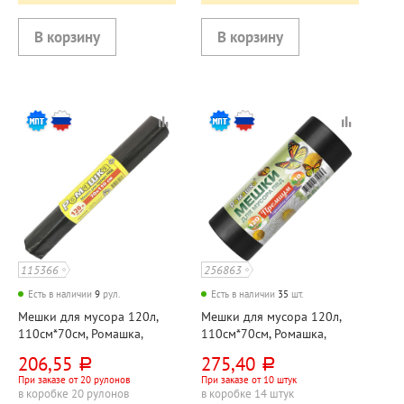
115366
256863
Есть в наличии
9
рул.
Есть в наличии
35
шт.
Мешки для мусора 120л,
Мешки для мусора 120л,
110см*70см, Ромашка,
110см*70см, Ромашка,
"Практичные", ПВД, 40мкм,
"Премиум", ПВД, 50мкм,
206,55
275,40
руб.
руб.
черные, 10шт, рул
черные, 10шт, рул
При заказе от 20 рулонов
При заказе от 10 штук
в коробке 20 рулонов
в коробке 14 штук