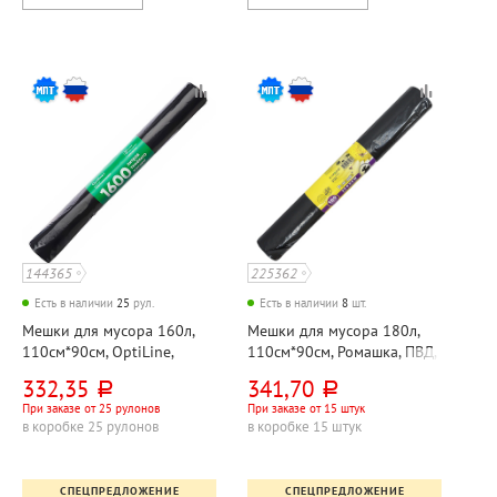
144365
225362
Есть в наличии
25
рул.
Есть в наличии
8
шт.
Мешки для мусора 160л,
Мешки для мусора 180л,
110см*90см, OptiLine,
110см*90см, Ромашка, ПВД,
"Премиум", ПВД, 50мкм,
45мкм, черные, 10шт, рул
332,35
341,70
руб.
руб.
черные, 10шт, рул, особо
При заказе от 25 рулонов
При заказе от 15 штук
прочные
в коробке 25 рулонов
в коробке 15 штук
СПЕЦПРЕДЛОЖЕНИЕ
СПЕЦПРЕДЛОЖЕНИЕ