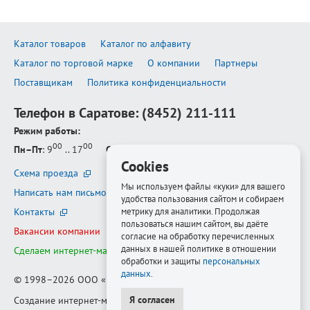
Каталог товаров
Каталог по алфавиту
Каталог по торговой марке
О компании
Партнеры
Поставщикам
Политика конфиденциальности
Телефон в Саратове:
(8452) 211-111
Режим работы:
00
00
Пн–Пт
: 9
.. 17
Сб–Вс
: выходной
Cookies
Схема проезда
Мы используем файлы «куки» для вашего
Написать нам письмо
удобства пользования сайтом и собираем
Контакты
метрику для аналитики. Продолжая
пользоваться нашим сайтом, вы даёте
Вакансии компании
согласие на обработку перечисленных
данных в нашей политике в отношении
Сделаем интернет-магазин ещё лучше
обработки и защиты
персональных
данных
.
© 1998–2026
ООО «Белфорт-РМ»
Я согласен
Создание интернет-магазина
—
Медиапродукт