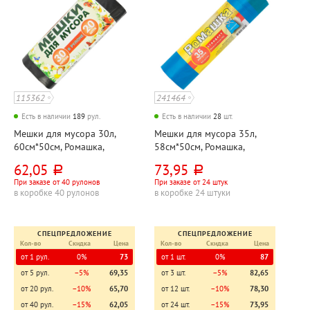
115362
241464
Есть в наличии
189
рул.
Есть в наличии
28
шт.
Мешки для мусора 30л,
Мешки для мусора 35л,
60см*50см, Ромашка,
58см*50см, Ромашка,
"Новинка (New)", ПНД, 8мкм,
"Стандарт", ПВД, 25мкм,
62,05
73,95
руб.
руб.
черные, 20шт, рул
синие, 10шт, рул, с
При заказе от 40 рулонов
При заказе от 24 штук
завязками
в коробке 40 рулонов
в коробке 24 штуки
СПЕЦПРЕДЛОЖЕНИЕ
СПЕЦПРЕДЛОЖЕНИЕ
Кол-во
Скидка
Цена
Кол-во
Скидка
Цена
от 1 рул.
0%
73
от 1 шт.
0%
87
от 5 рул.
−5%
69,35
от 3 шт.
−5%
82,65
от 20 рул.
−10%
65,70
от 12 шт.
−10%
78,30
от 40 рул.
−15%
62,05
от 24 шт.
−15%
73,95