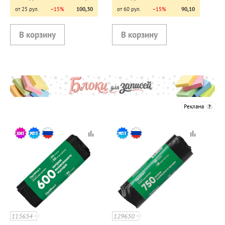
от 25 рул.
−15%
100,30
от 60 рул.
−15%
90,10
Реклама
115654
129650