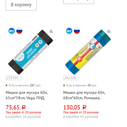
233597
241108
Есть в наличии
207
рул.
Есть в наличии
29
рул.
Мешки для мусора 60л,
Мешки для мусора 60л,
65см*58см, Vega, ПНД,
68см*60см, Ромашка,
6мкм, черные, 20шт, рул
"Стандарт", ПВД, 25мкм,
75,65
130,05
руб.
руб.
синие, 10шт, рул, с
При заказе от 20 рулонов
При заказе от 20 рулонов
завязками
в коробке 20 рулонов
в коробке 45 рулонов