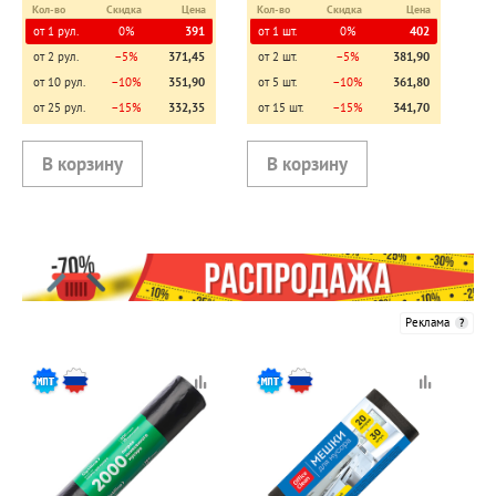
Кол-во
Скидка
Цена
Кол-во
Скидка
Цена
от 1 рул.
0%
391
от 1 шт.
0%
402
от 2 рул.
−5%
371,45
от 2 шт.
−5%
381,90
от 10 рул.
−10%
351,90
от 5 шт.
−10%
361,80
от 25 рул.
−15%
332,35
от 15 шт.
−15%
341,70
Реклама