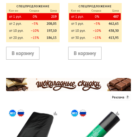
СПЕЦПРЕДЛОЖЕНИЕ
СПЕЦПРЕДЛОЖЕНИЕ
Кол-во
Скидка
Цена
Кол-во
Скидка
Цена
от 1 рул.
0%
219
от 1 рул.
0%
487
от 2 рул.
−5%
208,05
от 5 рул.
−5%
462,65
от 10 рул.
−10%
197,10
от 10 рул.
−10%
438,30
от 20 рул.
−15%
186,15
от 30 рул.
−15%
413,95
Реклама