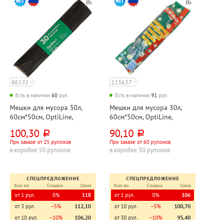
86131
115657
Есть в наличии
60
рул.
Есть в наличии
91
рул.
Мешки для мусора 30л,
Мешки для мусора 30л,
60см*50см, OptiLine,
60см*50см, OptiLine,
"Премиум", ПНД, 12мкм,
"Ромашка", ПНД, 10,5мкм,
100,30
90,10
руб.
руб.
черные, 30шт, рул
черные, 30шт, рул
При заказе от 25 рулонов
При заказе от 60 рулонов
в коробке 50 рулонов
в коробке 30 рулонов
СПЕЦПРЕДЛОЖЕНИЕ
СПЕЦПРЕДЛОЖЕНИЕ
Кол-во
Скидка
Цена
Кол-во
Скидка
Цена
от 1 рул.
0%
118
от 1 рул.
0%
106
от 3 рул.
−5%
112,10
от 10 рул.
−5%
100,70
от 10 рул.
−10%
106,20
от 30 рул.
−10%
95,40