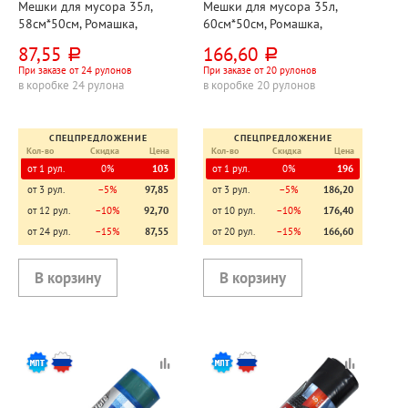
Мешки для мусора 35л,
Мешки для мусора 35л,
58см*50см, Ромашка,
60см*50см, Ромашка,
"Стандарт", ПВД, 25мкм,
"Надежные", ПВД, 12мкм,
87,55
166,60
руб.
руб.
черные, 10шт, рул, с
синие, 30шт, рул, с ушками
При заказе от 24 рулонов
При заказе от 20 рулонов
завязками
в коробке 24 рулона
в коробке 20 рулонов
СПЕЦПРЕДЛОЖЕНИЕ
СПЕЦПРЕДЛОЖЕНИЕ
Кол-во
Скидка
Цена
Кол-во
Скидка
Цена
от 1 рул.
0%
103
от 1 рул.
0%
196
от 3 рул.
−5%
97,85
от 3 рул.
−5%
186,20
от 12 рул.
−10%
92,70
от 10 рул.
−10%
176,40
от 24 рул.
−15%
87,55
от 20 рул.
−15%
166,60