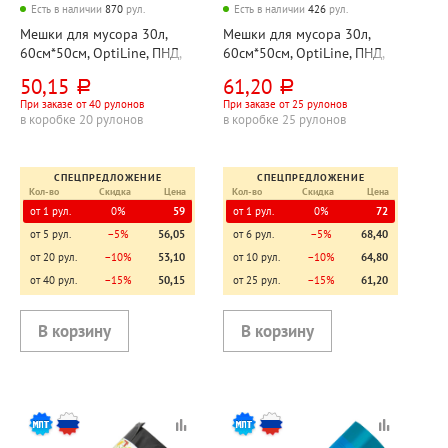
Есть в наличии
870
рул.
Есть в наличии
426
рул.
Мешки для мусора 30л,
Мешки для мусора 30л,
60см*50см, OptiLine, ПНД,
60см*50см, OptiLine, ПНД,
8мкм, черные, 20шт, рул
8мкм, черные, 25шт, рул
50,15
61,20
руб.
руб.
При заказе от 40 рулонов
При заказе от 25 рулонов
в коробке 20 рулонов
в коробке 25 рулонов
СПЕЦПРЕДЛОЖЕНИЕ
СПЕЦПРЕДЛОЖЕНИЕ
Кол-во
Скидка
Цена
Кол-во
Скидка
Цена
от 1 рул.
0%
59
от 1 рул.
0%
72
от 5 рул.
−5%
56,05
от 6 рул.
−5%
68,40
от 20 рул.
−10%
53,10
от 10 рул.
−10%
64,80
от 40 рул.
−15%
50,15
от 25 рул.
−15%
61,20