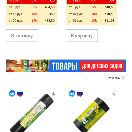
от 1 рул.
0%
510
от 1 рул.
0%
367
от 5 рул.
−5%
484,50
от 5 рул.
−5%
348,65
от 10 рул.
−10%
459
от 10 рул.
−10%
330,30
от 20 рул.
−15%
433,50
от 20 рул.
−15%
311,95
Реклама