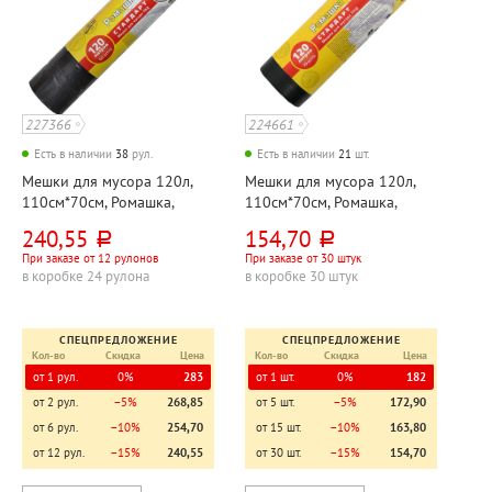
227366
224661
Есть в наличии
38
рул.
Есть в наличии
21
шт.
Мешки для мусора 120л,
Мешки для мусора 120л,
110см*70см, Ромашка,
110см*70см, Ромашка,
"Стандарт", ПВД, 35мкм,
"Стандарт", ПНД, 16мкм,
240,55
154,70
руб.
руб.
черные, 10шт, рул, с
черные, 10шт, рул
При заказе от 12 рулонов
При заказе от 30 штук
завязками
в коробке 24 рулона
в коробке 30 штук
СПЕЦПРЕДЛОЖЕНИЕ
СПЕЦПРЕДЛОЖЕНИЕ
Кол-во
Скидка
Цена
Кол-во
Скидка
Цена
от 1 рул.
0%
283
от 1 шт.
0%
182
от 2 рул.
−5%
268,85
от 5 шт.
−5%
172,90
от 6 рул.
−10%
254,70
от 15 шт.
−10%
163,80
от 12 рул.
−15%
240,55
от 30 шт.
−15%
154,70