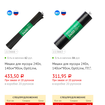
115666
115665
Есть в наличии
62
рул.
Есть в наличии
84
рул.
Мешки для мусора 240л,
Мешки для мусора 240л,
140см*90см, OptiLine,
140см*90см, OptiLine, ПВД,
"Премиум", ПВД, 50мкм,
35мкм, черные, 10шт, рул
433,50
311,95
руб.
руб.
черные, 10шт, рул
При заказе от 20 рулонов
При заказе от 20 рулонов
в коробке 20 рулонов
в коробке 20 рулонов
СПЕЦПРЕДЛОЖЕНИЕ
СПЕЦПРЕДЛОЖЕНИЕ
Кол-во
Скидка
Цена
Кол-во
Скидка
Цена