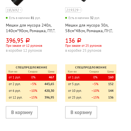
182692
219329
Есть в наличии
81
рул.
Есть в наличии
32
рул.
Мешки для мусора 240л,
Мешки для мусора 30л,
140см*90см, Ромашка, ПВД,
58см*48см, Ромашка, ПНД,
45мкм, черные, 10шт, рул
5,6мкм, черные, 50шт, рул
396,95
136
руб.
руб.
При заказе от 12 рулонов
При заказе от 25 рулонов
в коробке 12 рулонов
в коробке 25 рулонов
СПЕЦПРЕДЛОЖЕНИЕ
СПЕЦПРЕДЛОЖЕНИЕ
Кол-во
Скидка
Цена
Кол-во
Скидка
Цена
от 1 рул.
0%
467
от 1 рул.
0%
160
от 2 рул.
−5%
443,65
от 5 рул.
−5%
152
от 6 рул.
−10%
420,30
от 10 рул.
−10%
144
от 12 рул.
−15%
396,95
от 25 рул.
−15%
136