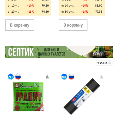
от 10 уп.
−10%
79,20
от 10 рул.
−10%
81,90
от 20 уп.
−15%
74,80
от 30 рул.
−15%
77,35
Реклама