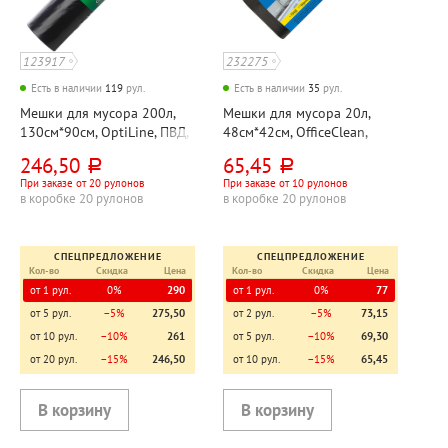
123917
232275
Есть в наличии
119
рул.
Есть в наличии
35
рул.
Мешки для мусора 200л,
Мешки для мусора 20л,
130см*90см, OptiLine, ПВД,
48см*42см, OfficeClean,
35мкм, черные, 10шт, рул
ПНД, 7мкм, черные, 30шт,
246,50
65,45
руб.
руб.
рул
При заказе от 20 рулонов
При заказе от 10 рулонов
в коробке 20 рулонов
в коробке 20 рулонов
СПЕЦПРЕДЛОЖЕНИЕ
СПЕЦПРЕДЛОЖЕНИЕ
Кол-во
Скидка
Цена
Кол-во
Скидка
Цена
от 1 рул.
0%
290
от 1 рул.
0%
77
от 5 рул.
−5%
275,50
от 2 рул.
−5%
73,15
от 10 рул.
−10%
261
от 5 рул.
−10%
69,30
от 20 рул.
−15%
246,50
от 10 рул.
−15%
65,45