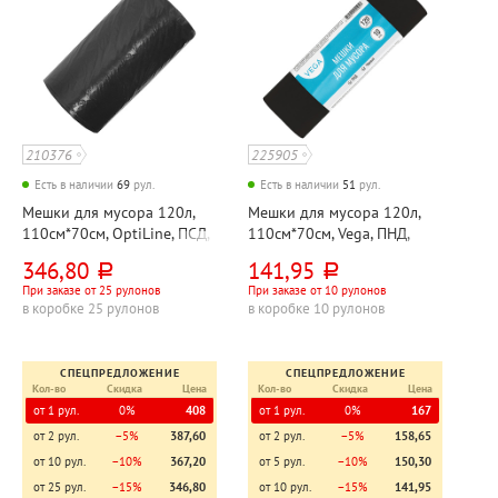
210376
225905
Есть в наличии
69
рул.
Есть в наличии
51
рул.
Мешки для мусора 120л,
Мешки для мусора 120л,
110см*70см, OptiLine, ПСД,
110см*70см, Vega, ПНД,
30мкм, черные, 25шт, рул
15мкм, черные, 10шт, рул,
346,80
141,95
руб.
руб.
прочные
При заказе от 25 рулонов
При заказе от 10 рулонов
в коробке 25 рулонов
в коробке 10 рулонов
СПЕЦПРЕДЛОЖЕНИЕ
СПЕЦПРЕДЛОЖЕНИЕ
Кол-во
Скидка
Цена
Кол-во
Скидка
Цена
от 1 рул.
0%
408
от 1 рул.
0%
167
от 2 рул.
−5%
387,60
от 2 рул.
−5%
158,65
от 10 рул.
−10%
367,20
от 5 рул.
−10%
150,30
от 25 рул.
−15%
346,80
от 10 рул.
−15%
141,95