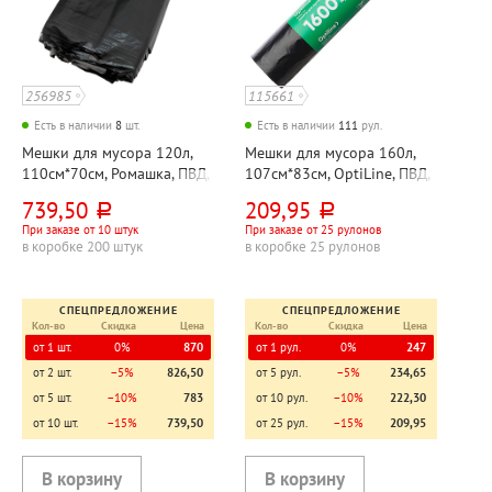
256985
115661
Есть в наличии
8
шт.
Есть в наличии
111
рул.
Мешки для мусора 120л,
Мешки для мусора 160л,
110см*70см, Ромашка, ПВД,
107см*83см, OptiLine, ПВД,
40мкм, черные, 50шт, в
35мкм, черные, 10шт, рул
739,50
209,95
руб.
руб.
пластах
При заказе от 10 штук
При заказе от 25 рулонов
в коробке 200 штук
в коробке 25 рулонов
СПЕЦПРЕДЛОЖЕНИЕ
СПЕЦПРЕДЛОЖЕНИЕ
Кол-во
Скидка
Цена
Кол-во
Скидка
Цена
от 1 шт.
0%
870
от 1 рул.
0%
247
от 2 шт.
−5%
826,50
от 5 рул.
−5%
234,65
от 5 шт.
−10%
783
от 10 рул.
−10%
222,30
от 10 шт.
−15%
739,50
от 25 рул.
−15%
209,95