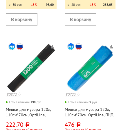
от 30 рул.
−15%
98,60
от 20 рул.
−15%
283,05
80872
80725
Есть в наличии
198
рул.
Есть в наличии
9
рул.
Мешки для мусора 120л,
Мешки для мусора 120л,
110см*70см, OptiLine,
110см*70см, OptiLine, ПНД,
"Премиум", ПВД, 50мкм,
18мкм, синие, 50шт, рул
222,70
476
руб.
руб.
черные, 10шт, рул
При заказе от 40 рулонов
При заказе от 10 рулонов