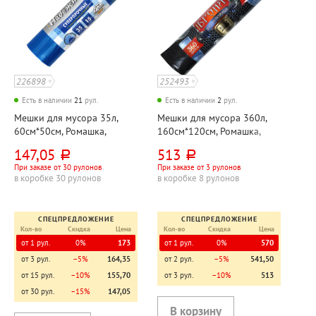
226898
252493
Есть в наличии
21
рул.
Есть в наличии
2
рул.
Мешки для мусора 35л,
Мешки для мусора 360л,
60см*50см, Ромашка,
160см*120см, Ромашка,
"Суперпрочные", ПВД,
ПВД, 60мкм, черные, 5шт,
147,05
513
руб.
руб.
18мкм, синие, 15шт, рул, с
рул
При заказе от 30 рулонов
При заказе от 3 рулонов
завязками
в коробке 30 рулонов
в коробке 8 рулонов
СПЕЦПРЕДЛОЖЕНИЕ
СПЕЦПРЕДЛОЖЕНИЕ
Кол-во
Скидка
Цена
Кол-во
Скидка
Цена
от 1 рул.
0%
173
от 1 рул.
0%
570
от 3 рул.
−5%
164,35
от 2 рул.
−5%
541,50
от 15 рул.
−10%
155,70
от 3 рул.
−10%
513
от 30 рул.
−15%
147,05