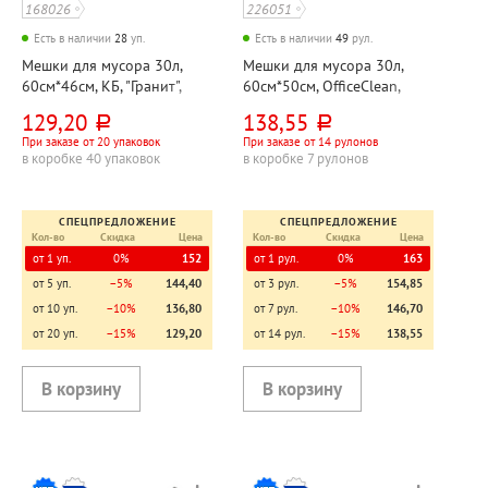
168026
226051
Есть в наличии
28
уп.
Есть в наличии
49
рул.
Мешки для мусора 30л,
Мешки для мусора 30л,
60см*46см, КБ, "Гранит",
60см*50см, OfficeClean,
ПНД, 20мкм, черный, 20шт,
ПВД, 20мкм, черные, 20шт,
129,20
138,55
руб.
руб.
рул, с завязками
рул, особо прочные
При заказе от 20 упаковок
При заказе от 14 рулонов
в коробке 40 упаковок
в коробке 7 рулонов
СПЕЦПРЕДЛОЖЕНИЕ
СПЕЦПРЕДЛОЖЕНИЕ
Кол-во
Скидка
Цена
Кол-во
Скидка
Цена
от 1 уп.
0%
152
от 1 рул.
0%
163
от 5 уп.
−5%
144,40
от 3 рул.
−5%
154,85
от 10 уп.
−10%
136,80
от 7 рул.
−10%
146,70
от 20 уп.
−15%
129,20
от 14 рул.
−15%
138,55