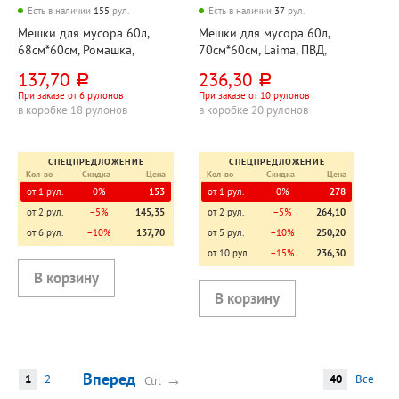
Есть в наличии
155
рул.
Есть в наличии
37
рул.
Мешки для мусора 60л,
Мешки для мусора 60л,
68см*60см, Ромашка,
70см*60см, Laima, ПВД,
"Стандарт", ПВД, 25мкм,
30мкм, синие, 20шт, рул,
137,70
236,30
руб.
руб.
черные, 10шт, рул, с
прочные
При заказе от 6 рулонов
При заказе от 10 рулонов
завязками
в коробке 18 рулонов
в коробке 20 рулонов
СПЕЦПРЕДЛОЖЕНИЕ
СПЕЦПРЕДЛОЖЕНИЕ
Кол-во
Скидка
Цена
Кол-во
Скидка
Цена
от 1 рул.
0%
153
от 1 рул.
0%
278
от 2 рул.
−5%
145,35
от 2 рул.
−5%
264,10
от 6 рул.
−10%
137,70
от 5 рул.
−10%
250,20
от 10 рул.
−15%
236,30
Вперед
→
1
2
40
Все
Ctrl