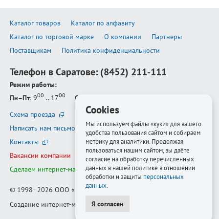
Каталог товаров
Каталог по алфавиту
Каталог по торговой марке
О компании
Партнеры
Поставщикам
Политика конфиденциальности
Телефон в Саратове:
(8452) 211-111
Режим работы:
00
00
Пн–Пт
: 9
.. 17
Сб–Вс
: выходной
Cookies
Схема проезда
Мы используем файлы «куки» для вашего
Написать нам письмо
удобства пользования сайтом и собираем
Контакты
метрику для аналитики. Продолжая
пользоваться нашим сайтом, вы даёте
Вакансии компании
согласие на обработку перечисленных
данных в нашей политике в отношении
Сделаем интернет-магазин ещё лучше
обработки и защиты
персональных
данных
.
© 1998–2026
ООО «Белфорт-РМ»
Я согласен
Создание интернет-магазина
—
Медиапродукт