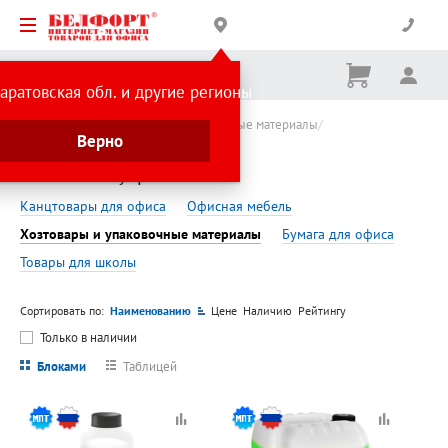
Корзина
Вх
Ничего
аратовская обл. и другие регионы
не
выбрано
Минпромторг
Хозтовары и упаковочные материалы
Верно
Автоаксессуары
Автоаксессуары
Канцтовары для офиса
Офисная мебель
Хозтовары и упаковочные материалы
Бумага для офиса
Товары для школы
Сортировать по:
Наименованию
Цене
Наличию
Рейтингу
Только в наличии
Блоками
Таблицей