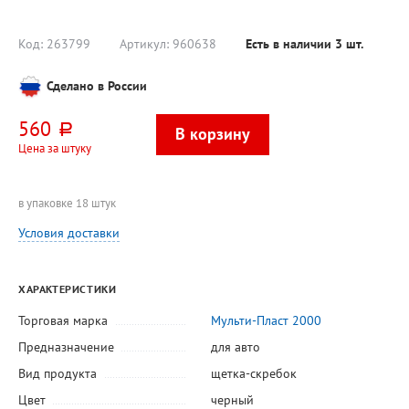
-10", 4,3л, ПЭТ,
тиснени
без метанола
перфор
есть
Код:
263799
Артикул:
960638
Есть в наличии
3
шт.
Сделано в России
560
руб.
Цена за штуку
в упаковке 18 штук
Условия доставки
ХАРАКТЕРИСТИКИ
Торговая марка
Мульти-Пласт 2000
Предназначение
для авто
Вид продукта
щетка-скребок
Цвет
черный