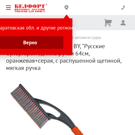
Корзина
Вх
Ничего
аратовская обл. и другие регионы
не
выбрано
Каталог товаров
Уборка снега
Зимние автоаксессуары
Верно
Щетка-скребок для авто, BY, "Русские
Супергерои", длина pyчки 64см,
оранжевая+серая, с распушенной щетиной,
мягкая ручка