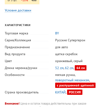
от 5 шт.
−10%
486
Условия доставки
ХАРАКТЕРИСТИКИ
Торговая марка
BY
Серия/Коллекция
Русские Супергерои
Предназначение
для авто
Вид продукта
щетка-скребок
Цвет
оранжевый
,
серый
Длина черенка/ручки
52 см
,
62 см
,
64 см
Особенности
мягкая ручка
,
поворотный механизм
,
с распушенной щетиной
Страна производитель
КИТАЙ
,
РОССИЯ
Внимание!
Цена и остаток товара действительны при заказе