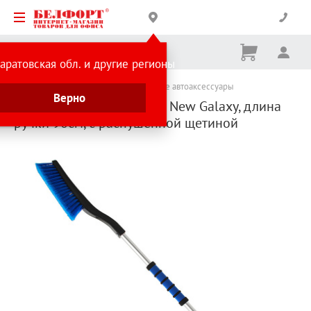
Корзина
Вх
Ничего
аратовская обл. и другие регионы
не
выбрано
Каталог товаров
Уборка снега
Зимние автоаксессуары
Верно
Щетка-скребок для авто, New Galaxy, длина
pyчки 90см, с распушенной щетиной