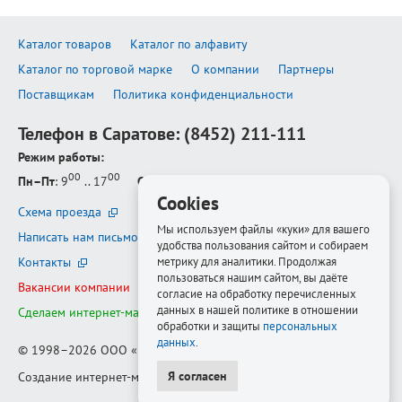
Каталог товаров
Каталог по алфавиту
Каталог по торговой марке
О компании
Партнеры
Поставщикам
Политика конфиденциальности
Телефон в Саратове:
(8452) 211-111
Режим работы:
00
00
Пн–Пт
: 9
.. 17
Сб–Вс
: выходной
Cookies
Схема проезда
Мы используем файлы «куки» для вашего
Написать нам письмо
удобства пользования сайтом и собираем
Контакты
метрику для аналитики. Продолжая
пользоваться нашим сайтом, вы даёте
Вакансии компании
согласие на обработку перечисленных
данных в нашей политике в отношении
Сделаем интернет-магазин ещё лучше
обработки и защиты
персональных
данных
.
© 1998–2026
ООО «Белфорт-РМ»
Я согласен
Создание интернет-магазина
—
Медиапродукт