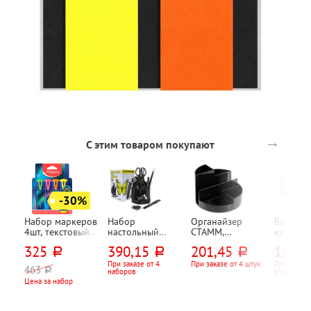
→
С этим товаром покупают
-30%
Набор маркеров
Набор
Органайзер
Блок с 
4шт, текстовый,
настольный
СТАММ,
краем
MAPED,
вращающийся
"Профи",
76мм*7
325
390,15
201,45
198,0
руб.
руб.
руб.
"Флюоресцентна
Dolce Costo, 13
пластик, черный,
Attache,
я энергия (Fluo
предметов, 10
13см*13см*9см,
"Эконом
При заказе от 4
При заказе от 4 штук
При заказе
463
руб.
наборов
упаковок
pep`s)", "Ночной
отд., черный
6 отд.
(Economy
Цена за набор
(Nightfall)",
ассорти,
1мм-5мм,
пастель
ассорти,
(pastel),