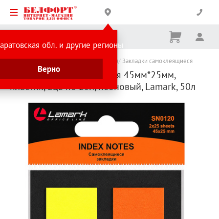
Корзина
Вх
Ничего
аратовская обл. и другие регионы
не
выбрано
Каталог товаров
Товары для студентов
Закладки самоклеящиеся
Верно
Закладки самоклеящиеся 45мм*25мм,
пластик, 2цв по 25л, неоновый, Lamark, 50л