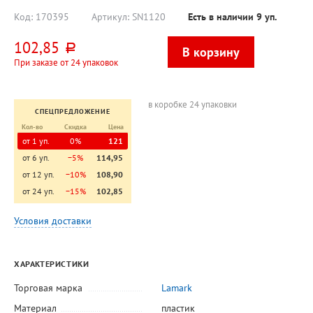
флуоресцентны
400л
й
Код:
170395
Артикул:
SN1120
Есть в наличии
9
уп.
102,85
руб.
При заказе от 24 упаковок
в коробке 24 упаковки
СПЕЦПРЕДЛОЖЕНИЕ
Кол-во
Скидка
Цена
от 1 уп.
0%
121
от 6 уп.
−5%
114,95
от 12 уп.
−10%
108,90
от 24 уп.
−15%
102,85
Условия доставки
ХАРАКТЕРИСТИКИ
Торговая марка
Lamark
Материал
пластик