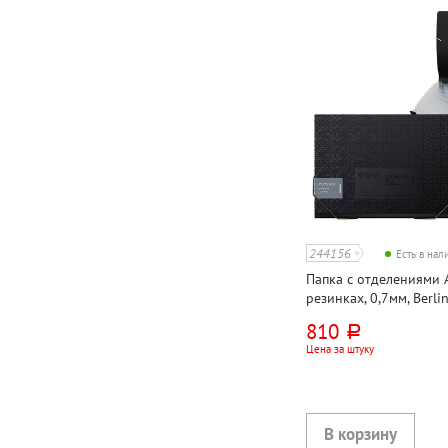
244156
Есть в на
Папка с отделениями А
резинках, 0,7мм, Berlin
"DoubleBlack", пластик,
810
руб.
рельефным рисунком
Цена за штуку