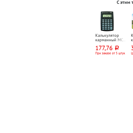
С этим
Калькулятор
карманный MC2,
BCP-310, 8-
2
177,76
руб.
разряд.,
"
98мм*64мм*11м
В
При заказе от 5 штук
Ц
м, черный
3