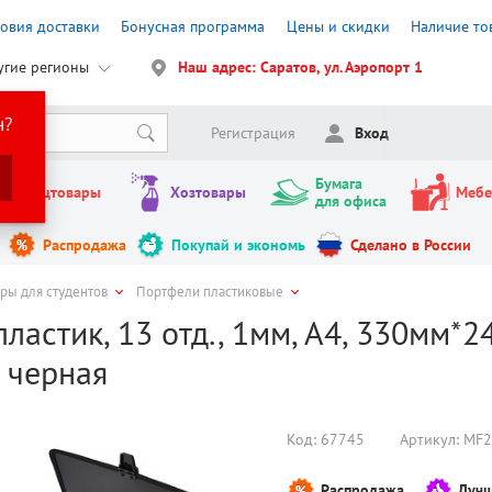
ловия доставки
Бонусная программа
Цены и скидки
Наличие то
угие регионы
Наш адрес: Саратов, ул. Аэропорт 1
н?
Регистрация
Вход
Бумага
Канцтовары
Хозтовары
Мебе
для офиса
Распродажа
Покупай и экономь
Сделано в России
ры для студентов
Портфели пластиковые
ластик, 13 отд., 1мм, А4, 330мм*2
, черная
Код:
67745
Артикул:
MF2
Распродажа
Лучш