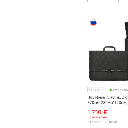
142448
Есть в на
Портфель пластик, 2 от
370мм*280мм*120мм, 
"Консул", черный
1 750
руб.
Цена за штуку
в коробке 15 штук