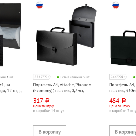
251735
244358
личии
1
шт.
Есть в наличии
3
шт.
4, на
Портфель А4, Attache, "Эконом
Портфель А4, 
go, 12 отд.,
(Economy)", пластик, 0,7мм,
пластик, 330
 черная, с
330мм*250мм*35мм, черный
черный, 100
317
454
руб.
руб.
Цена за штуку
Цена за штуку
в коробке 14 штук
в коробке 3 шт