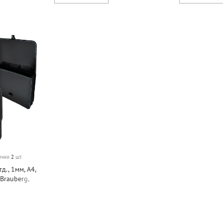
личии
2
шт.
д., 1мм, А4,
Brauberg,