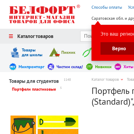
Способы оплаты
Ус
Саратовская обл. и др
Это ваш регио
Каталог товаров
Верно
Товары
Пикник
Инструменты
для школы
Минпромторг
Чистим склад!
Новинки
Хиты
Каталог товаров
Това
1148
Товары для студентов
Портфель п
5
Портфели пластиковые
(Standard)"