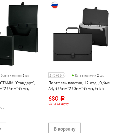
195416
Есть в наличии
3
шт.
Есть в наличии
2
шт.
СТАММ, "Стандарт",
Портфель пластик, 12 отд., 0,6мм,
мм*235мм*35мм,
А4, 335мм*230мм*35мм, Erich
0мкм
Krause, "Песок Классика (Matt
680
руб.
Classic)", черный
Цена за штуку
уки