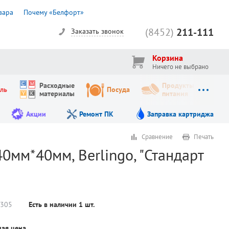
вара
Почему «Белфорт»
(8452)
211-111
Заказать звонок
Корзина
Ничего не выбрано
Расходные
Продукты
ль
Посуда
материалы
питания
Акции
Ремонт ПК
Заправка картриджа
Сравнение
Печать
40мм*40мм, Berlingo, "Стандарт
305
Есть в наличии
1
шт.
ая цена