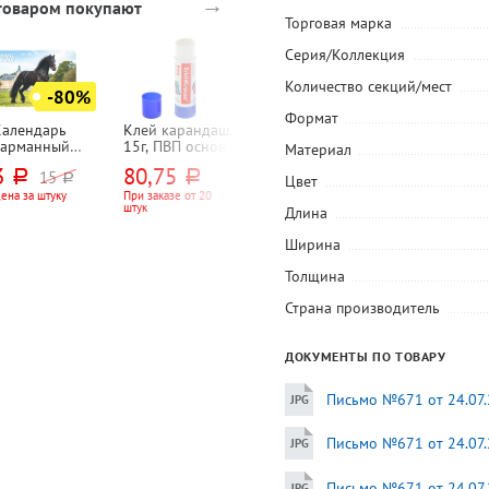
→
 товаром покупают
Торговая марка
Серия/Коллекция
Количество секций/мест
-80%
-40%
Формат
Календарь
Клей карандаш,
Салфетки
Мини-степлер
карманный
15г, ПВП основа,
влажные Aro,
N10+скобы N1
Материал
026г. Lamark,
Erich Krause
"Освежающие",
до 12л, пластик
3
80,75
26,35
160
15
руб.
руб.
руб.
руб.
Год лошади.
"Ромашка", 20шт
Глобус, корпус
руб.
Цвет
ороной",
ассорти, с
ена за штуку
При заказе от 20
При заказе от 20
268
руб.
штук
упаковок
100мм*70мм,
антистеплером
Длина
Цена за комплект
00г⁄м²
33мм
Ширина
Толщина
Страна производитель
ДОКУМЕНТЫ ПО ТОВАРУ
Письмо №671 от 24.07.
Письмо №671 от 24.07.
Письмо №671 от 24.07.