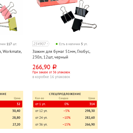
254907
личии
117
шт.
Есть в наличии
5
уп.
, Workmate,
Зажим для бумаг 51мм, Глобус,
230л, 12шт, черный
266,90
руб.
При заказе от 36 упаковок
в коробке 16 упаковок
ЕНИЕ
СПЕЦПРЕДЛОЖЕНИЕ
Цена
Кол-во
Скидка
Цена
32
от 1 уп.
0%
314
30,40
от 12 уп.
−5%
298,30
28,80
от 24 уп.
−10%
282,60
27,20
от 36 уп.
−15%
266,90