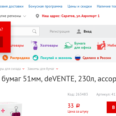
ловия доставки
Бонусная программа
Цены и скидки
Наличие то
угие регионы
Наш адрес: Саратов, ул. Аэропорт 1
н?
Регистрация
Вход
Бумага
Канцтовары
Хозтовары
Мебе
для офиса
Распродажа
Покупай и экономь
Сделано в России
ары для склада
Зажимы для бумаг
бумаг 51мм, deVENTE, 230л, ассо
Код:
263483
Артикул:
41
33
руб.
Цена за штуку