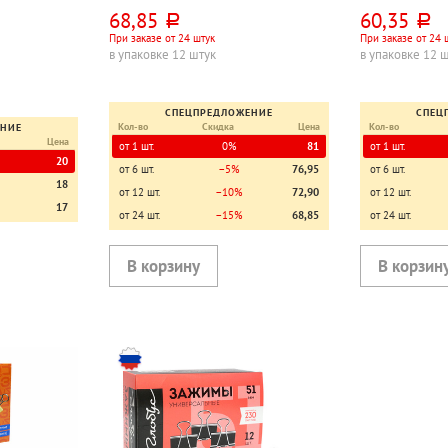
68,85
60,35
руб.
руб.
При заказе от 24 штук
При заказе от 24 
в упаковке 12 штук
в упаковке 12 
СПЕЦПРЕДЛОЖЕНИЕ
СПЕЦ
Кол-во
Скидка
Цена
Кол-во
ЕНИЕ
Цена
от 1 шт.
0%
81
от 1 шт.
20
от 6 шт.
−5%
76,95
от 6 шт.
18
от 12 шт.
−10%
72,90
от 12 шт.
17
от 24 шт.
−15%
68,85
от 24 шт.