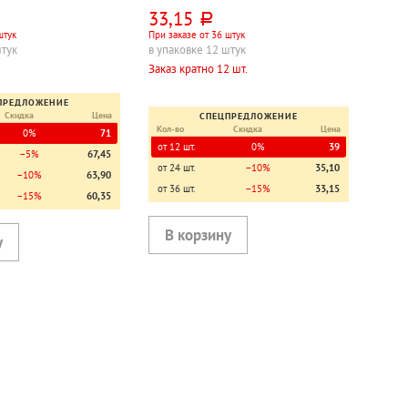
33,15
руб.
штук
При заказе от 36 штук
штук
в упаковке 12 штук
Заказ кратно 12 шт.
ПРЕДЛОЖЕНИЕ
Скидка
Цена
СПЕЦПРЕДЛОЖЕНИЕ
Кол-во
Скидка
Цена
0%
71
от 12 шт.
0%
39
−5%
67,45
от 24 шт.
−10%
35,10
−10%
63,90
от 36 шт.
−15%
33,15
−15%
60,35