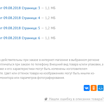
Коррект.
Гель для
Короб
Папка на
жидкость 20мл,
увлажнения
архивный
завязках 
водная основа,
пальцев Lamark,
микрогофрокар
280г⁄м², 
 09.08.2018 Страница: 3
1,1 МБ
68,85
175,95
131,75
21,25
руб.
руб.
руб.
р
Гамма, "Штрих"
25г
тон, на завязках,
немелова
5
5
ширина
белая, Do
При заказе от 20
При заказе от 10
При заказе от 20
При заказе о
 09.08.2018 Страница: 4
1,2 МБ
штук
штук
штук
штук
п-
корешка 100мм,
Costo, ш
й
белый, А4,
корешка 
OfficeSpace
 09.08.2018 Страница: 5
1,2 МБ
 09.08.2018 Страница: 6
1,1 МБ
а действительны при заказе в интернет-магазине в выбранном регионе
отличаться при заказе по телефону. Внешний вид товара и/или упаковки, а
овке и его характеристики могут быть изменены изготовителем
йте. Цвет или оттенок товара на изображениях могут быть иными из-
 монитора или параметров фотографирования.
Нашли ошибку в описании товара?