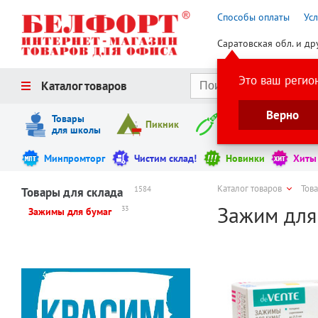
Способы оплаты
Ус
Саратовская обл. и др
Это ваш регио
Каталог товаров
Верно
Товары
Пикник
Инструменты
для школы
Минпромторг
Чистим склад!
Новинки
Хиты
Каталог товаров
Тов
1584
Товары для склада
Зажим для 
33
Зажимы для бумаг