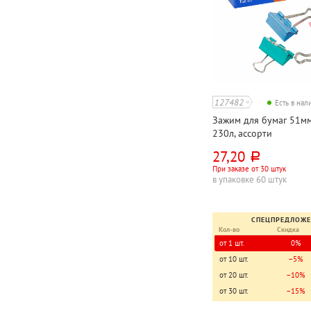
127482
Есть в на
Зажим для бумаг 51мм
230л, ассорти
27,20
руб.
При заказе от 30 штук
в упаковке 60 штук
СПЕЦПРЕДЛОЖ
Кол-во
Скидка
от 1 шт.
0%
от 10 шт.
−5%
от 20 шт.
−10%
от 30 шт.
−15%