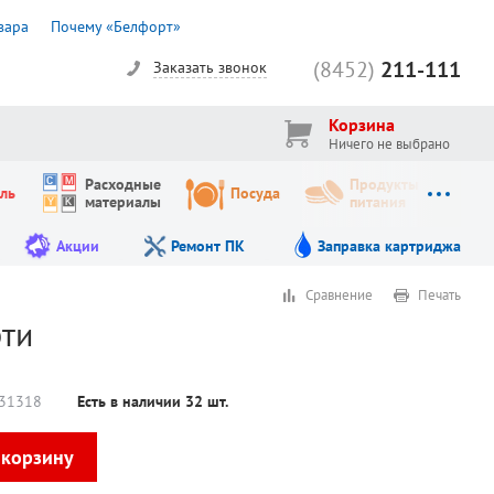
вара
Почему «Белфорт»
(8452)
211-111
Заказать звонок
Корзина
Ничего не выбрано
Расходные
Продукты
ль
Посуда
материалы
питания
Акции
Ремонт ПК
Заправка картриджа
Сравнение
Печать
рти
31318
Есть в наличии
32
шт.