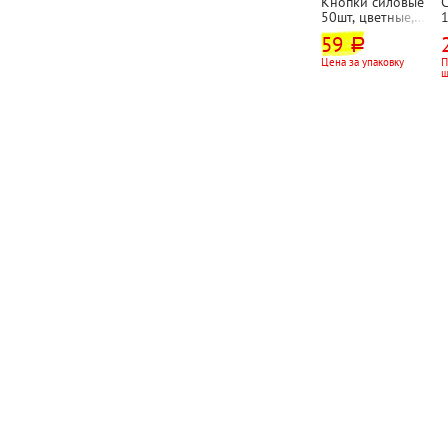
Кнопки силовые
50шт, цветные,
1
Workmate, "Ю-
B
59
руб.
Сэйв (U-Save)",
картон. уп.
(
Цена за упаковку
П
ш
к
а