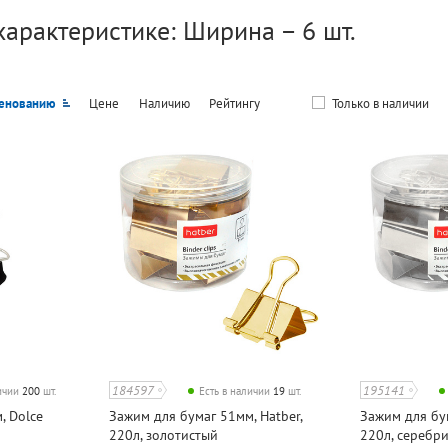
характеристике: Ширина – 6 шт.
енованию
Цене
Наличию
Рейтингу
Только в наличии
184597
195141
личии
200
шт.
Есть в наличии
19
шт.
, Dolce
Зажим для бумаг 51мм, Hatber,
Зажим для бум
220л, золотистый
220л, серебр