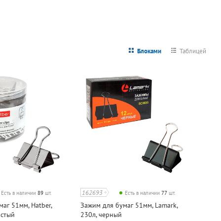
Блоками
Таблицей
162693
Есть в наличии
89
шт.
Есть в наличии
77
шт.
аг 51мм, Hatber,
Зажим для бумаг 51мм, Lamark,
истый
230л, черный