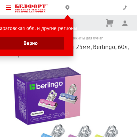
Корзина
Вх
Ничего
аратовская обл. и другие регионы
не
выбрано
Каталог товаров
Товары для склада
Зажимы для бумаг
Верно
Зажим-бульдог для бумаг 25мм, Berlingo, 60л,
ассорти