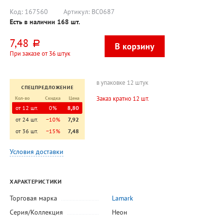
Код:
167560
Артикул:
BC0687
Есть в наличии
168
шт.
7,48
руб.
При заказе от 36 штук
в упаковке 12 штук
СПЕЦПРЕДЛОЖЕНИЕ
Заказ кратно 12 шт.
Кол-во
Скидка
Цена
от 12 шт.
0%
8,80
от 24 шт.
−10%
7,92
от 36 шт.
−15%
7,48
Условия доставки
ХАРАКТЕРИСТИКИ
Торговая марка
Lamark
Серия/Коллекция
Неон