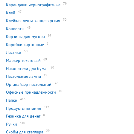
79
Карандаши чернографитные
47
Клей
70
Клейкая лента канцелярская
49
Конверты
14
Корзины для мусора
5
Коробки картонные
50
Ластики
69
Маркер текстовый
80
Накопители для бумаг
19
Настольные лампы
37
Органайзер настольный
10
Офисные принадлежности
413
Папки
512
Продукты питания
8
Резинка для денег
310
Ручки
29
Скобы для степлера