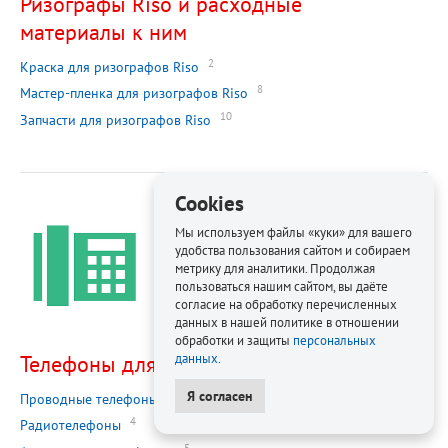
Ризографы Riso и расходные
материалы к ним
2
Краска для ризографов Riso
8
Мастер-пленка для ризографов Riso
10
Запчасти для ризографов Riso
Cookies
Мы используем файлы «куки» для вашего
удобства пользования сайтом и собираем
метрику для аналитики. Продолжая
пользоваться нашим сайтом, вы даёте
согласие на обработку перечисленных
данных в нашей политике в отношении
обработки и защиты
персональных
Телефоны для офиса
данных
.
Я согласен
1
Проводные телефоны
4
Радиотелефоны
5