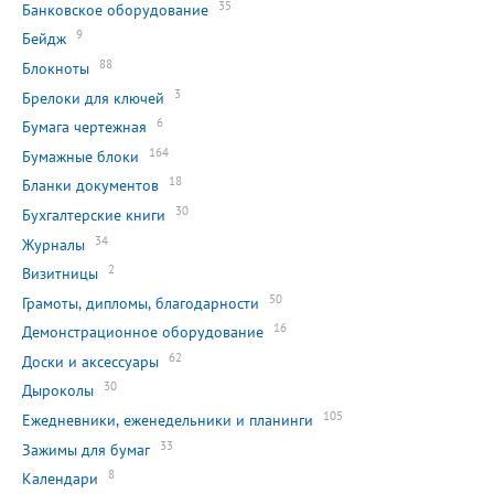
35
Банковское оборудование
9
Бейдж
88
Блокноты
3
Брелоки для ключей
6
Бумага чертежная
164
Бумажные блоки
18
Бланки документов
30
Бухгалтерские книги
34
Журналы
2
Визитницы
50
Грамоты, дипломы, благодарности
16
Демонстрационное оборудование
62
Доски и аксессуары
30
Дыроколы
105
Ежедневники, еженедельники и планинги
33
Зажимы для бумаг
8
Календари