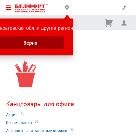
Корзина
Вх
Ничего
аратовская обл. и другие регионы
не
выбрано
Главная страница
Верно
Каталог
Канцтовары для офиса
21
Акция
28
Госсимволика
41
Алфавитные и записные книжки