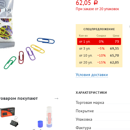
62,05
руб.
При заказе от 20 упаковок
СПЕЦПРЕДЛОЖЕНИЕ
Кол-во
Скидка
Цена
от 1 уп.
0%
73
от 3 уп.
−5%
69,35
от 10 уп.
−10%
65,70
от 20 уп.
−15%
62,05
Условия доставки
ХАРАКТЕРИСТИКИ
→
 товаром покупают
Торговая марка
Покрытие
Упаковка
Фактура