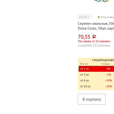
162912
Есть в на
Скрепки овальные, 50м
Dolce Costo, 50шт, карт
70,55
руб.
При заказе от 10 упаковок
в коробке 10 упаковок
СПЕЦПРЕДЛОЖ
Кол-во
Скидка
от 1 уп.
0%
от 3 уп.
−5%
от 6 уп.
−10%
от 10 уп.
−15%