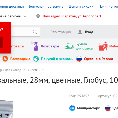
ловия доставки
Бонусная программа
Цены и скидки
Наличие то
угие регионы
Наш адрес: Саратов, ул. Аэропорт 1
н?
Регистрация
Вход
Бумага
Канцтовары
Хозтовары
Мебе
для офиса
Распродажа
Покупай и экономь
Сделано в России
ары для склада
Скрепки
альные, 28мм, цветные, Глобус, 10
Код:
254893
Артикул:
С2
Минпромторг
Сде