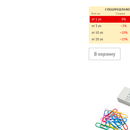
СПЕЦПРЕДЛОЖ
Кол-во
Скидка
от 1 уп.
0%
от 3 уп.
−5%
от 10 уп.
−10%
от 20 уп.
−15%