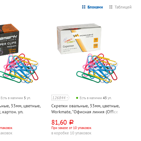
Блоками
Таблицей
126844
Есть в наличии
5
уп.
Есть в наличии
43
уп.
ные, 33мм, цветные,
Скрепки овальные, 33мм, цветные,
 картон. уп.
Workmate, "Офисная линия (Office
Line)", 100шт, картон. уп.
81,60
руб.
упаковок
При заказе от 10 упаковок
паковок
в коробке 10 упаковок