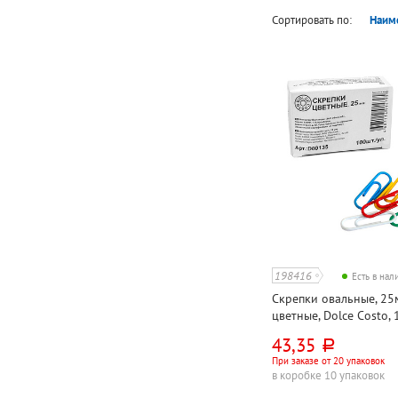
Сортировать по:
Наим
198416
Есть в на
Скрепки овальные, 25м
цветные, Dolce Costo,
43,35
руб.
При заказе от 20 упаковок
в коробке 10 упаковок