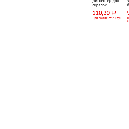
Диспенсер для
скрепок
магнитный
L
110,20
руб.
СТАММ,
прозрачный,
При заказе от 2 штук
П
ш
круглый