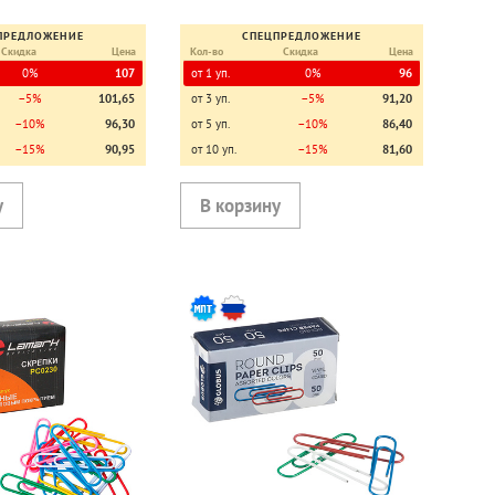
ПРЕДЛОЖЕНИЕ
СПЕЦПРЕДЛОЖЕНИЕ
Скидка
Цена
Кол-во
Скидка
Цена
0%
107
от 1 уп.
0%
96
−5%
101,65
от 3 уп.
−5%
91,20
−10%
96,30
от 5 уп.
−10%
86,40
−15%
90,95
от 10 уп.
−15%
81,60