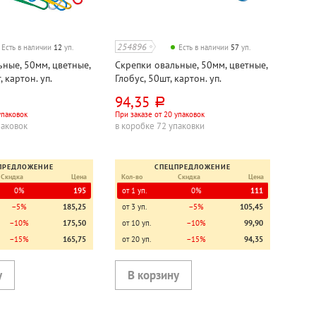
254896
Есть в наличии
12
уп.
Есть в наличии
57
уп.
ные, 50мм, цветные,
Скрепки овальные, 50мм, цветные,
 картон. уп.
Глобус, 50шт, картон. уп.
94,35
руб.
упаковок
При заказе от 20 упаковок
паковок
в коробке 72 упаковки
ПРЕДЛОЖЕНИЕ
СПЕЦПРЕДЛОЖЕНИЕ
Скидка
Цена
Кол-во
Скидка
Цена
0%
195
от 1 уп.
0%
111
−5%
185,25
от 3 уп.
−5%
105,45
−10%
175,50
от 10 уп.
−10%
99,90
−15%
165,75
от 20 уп.
−15%
94,35