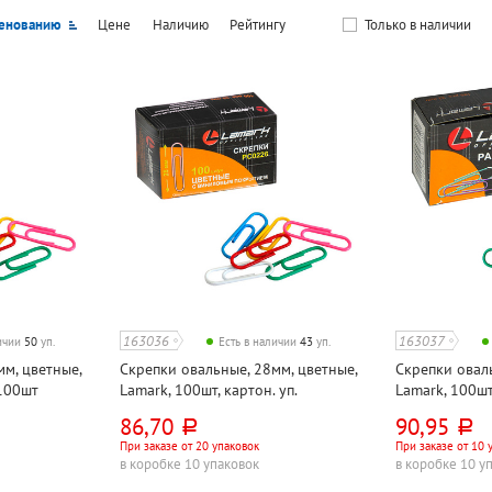
енованию
Цене
Наличию
Рейтингу
Только в наличии
163036
163037
личии
50
уп.
Есть в наличии
43
уп.
м, цветные,
Скрепки овальные, 28мм, цветные,
Скрепки оваль
 100шт
Lamark, 100шт, картон. уп.
Lamark, 100шт,
86,70
90,95
руб.
руб.
При заказе от 20 упаковок
При заказе от 10 
в коробке 10 упаковок
в коробке 10 у