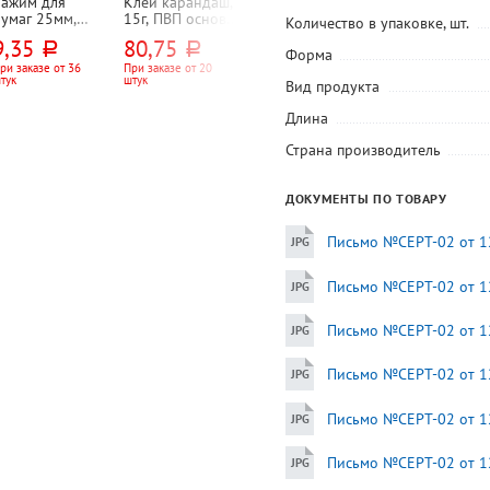
Зажим для
Клей карандаш,
Клей
Кнопки силов
бумаг 25мм,
15г, ПВП основа,
канцелярский
50шт, цветные,
Количество в упаковке, шт.
amark, 100л,
Erich Krause
силикатный,
Workmate, "Ю-
9,35
80,75
45,90
59
руб.
руб.
руб.
руб.
черный
50мл, deVENTE,
Сэйв (U-Save)",
Форма
прозрачный,
картон. уп.
ри заказе от 36
При заказе от 20
При заказе от 12
Цена за упаковку
тук
штук
штук
силиконовый
Вид продукта
апликатор
Длина
Страна производитель
ДОКУМЕНТЫ ПО ТОВАРУ
Письмо №СЕРТ-02 от 12
Письмо №СЕРТ-02 от 12
Письмо №СЕРТ-02 от 12
Письмо №СЕРТ-02 от 12
Письмо №СЕРТ-02 от 12
Письмо №СЕРТ-02 от 12