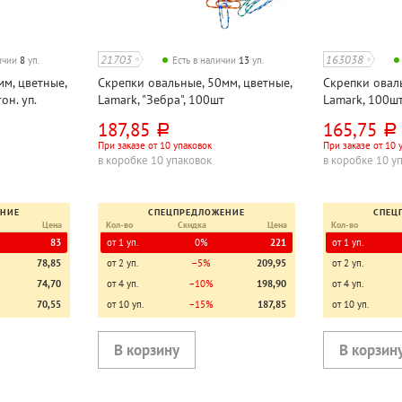
21703
163038
личии
8
уп.
Есть в наличии
13
уп.
м, цветные,
Скрепки овальные, 50мм, цветные,
Скрепки оваль
он. уп.
Lamark, "Зебра", 100шт
Lamark, 100шт,
187,85
165,75
руб.
руб.
При заказе от 10 упаковок
При заказе от 10 
в коробке 10 упаковок
в коробке 10 у
ЕНИЕ
СПЕЦПРЕДЛОЖЕНИЕ
СПЕЦ
Цена
Кол-во
Скидка
Цена
Кол-во
83
от 1 уп.
0%
221
от 1 уп.
78,85
от 2 уп.
−5%
209,95
от 2 уп.
74,70
от 4 уп.
−10%
198,90
от 4 уп.
70,55
от 10 уп.
−15%
187,85
от 10 уп.