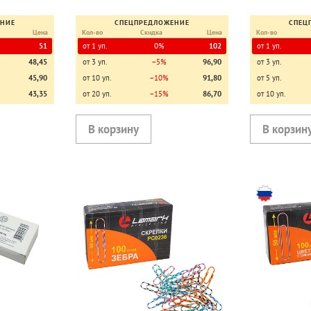
ЕНИЕ
СПЕЦПРЕДЛОЖЕНИЕ
СПЕЦ
Цена
Кол-во
Скидка
Цена
Кол-во
51
от 1 уп.
0%
102
от 1 уп.
48,45
от 3 уп.
−5%
96,90
от 3 уп.
45,90
от 10 уп.
−10%
91,80
от 5 уп.
43,35
от 20 уп.
−15%
86,70
от 10 уп.