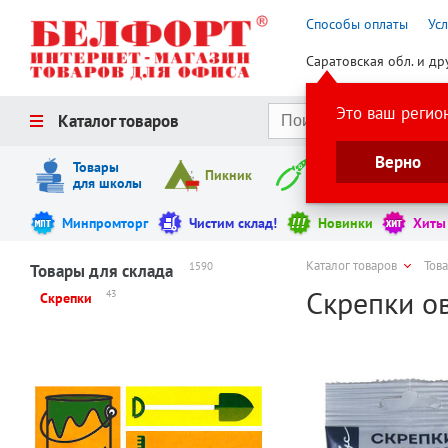
Способы оплаты
Ус
Саратовская обл. и др
Это ваш регио
Каталог товаров
Верно
Товары
Пикник
Инструменты
для школы
Минпромторг
Чистим склад!
Новинки
Хиты
Каталог товаров
Тов
1590
Товары для склада
Скрепки ов
43
Скрепки