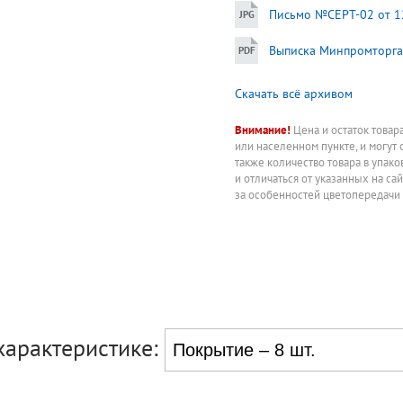
Письмо №СЕРТ-02 от 12
Выписка Минпромторга
Скачать всё архивом
Внимание!
Цена и остаток товар
или населенном пункте, и могут 
также количество товара в упак
и отличаться от указанных на са
за особенностей цветопередачи
характеристике: