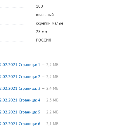
ые
Коррект.
Клейкая лента
Клейкая лента
Короб
жидкость 20мл,
канцелярская
невидимая
архивный
100
водная основа,
19мм*33м,
неудаляемая,
микрогоф
68,85
26,10
273,60
131,75
руб.
руб.
руб.
Гамма, "Штрих"
Klebebnder,
19мм*33м,
тон, на за
5
5
овальный
прозрачная
Brauberg
ширина
При заказе от 20
При заказе от 12
При заказе от 5 штук
При заказе о
штук
штук
штук
корешка 
скрепки малые
белый, А4
OfficeSpa
28 мм
РОССИЯ
.02.2021 Страница: 1
2,2 МБ
.02.2021 Страница: 2
2,2 МБ
.02.2021 Страница: 3
2,4 МБ
.02.2021 Страница: 4
2,3 МБ
.02.2021 Страница: 5
2,2 МБ
.02.2021 Страница: 6
2,1 МБ