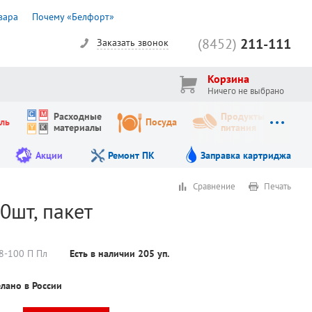
вара
Почему «Белфорт»
(8452)
211-111
Заказать звонок
Корзина
Ничего не выбрано
Расходные
Продукты
ль
Посуда
материалы
питания
Акции
Ремонт ПК
Заправка картриджа
Сравнение
Печать
0шт, пакет
8-100 П Пл
Есть в наличии
205
уп.
лано в России