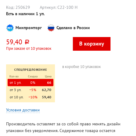
Код:
250629
Артикул:
С22-100 Н
Есть в наличии
1
уп.
Минпромторг
Сделано в России
59,40
руб.
При заказе от 10 упаковок
в коробке 10 упаковок
СПЕЦПРЕДЛОЖЕНИЕ
Кол-во
Скидка
Цена
от 1 уп.
0%
66
от 3 уп.
−5%
62,70
от 10 уп.
−10%
59,40
Условия доставки
Производитель оставляет за со собой право менять дизайн
упаковки без уведомления. Содержимое товара остается