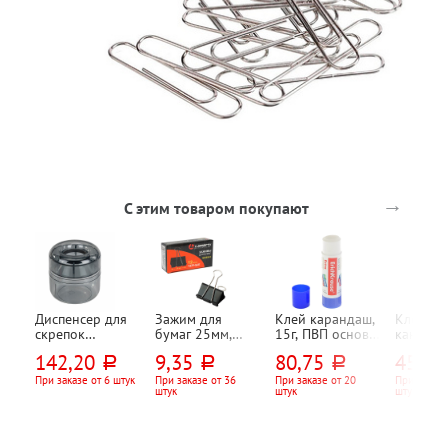
→
С этим товаром покупают
Диспенсер для
Зажим для
Клей карандаш,
Клей
скрепок
бумаг 25мм,
15г, ПВП основа,
канцеля
магнитный Staff,
Lamark, 100л,
Erich Krause
силикат
142,20
9,35
80,75
45,90
руб.
руб.
руб.
"Базис (Basic)",
черный
50мл, d
тонированный,
прозрач
При заказе от 6 штук
При заказе от 36
При заказе от 20
При заказе
штук
штук
штук
круглый
силико
апликат