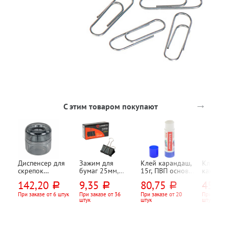
→
С этим товаром покупают
Диспенсер для
Зажим для
Клей карандаш,
Клей
скрепок
бумаг 25мм,
15г, ПВП основа,
канцеля
магнитный Staff,
Lamark, 100л,
Erich Krause
силикат
142,20
9,35
80,75
45,90
руб.
руб.
руб.
"Базис (Basic)",
черный
50мл, d
тонированный,
прозрач
При заказе от 6 штук
При заказе от 36
При заказе от 20
При заказе
штук
штук
штук
круглый
силико
апликат