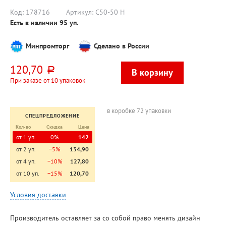
Код:
178716
Артикул:
С50-50 Н
Есть в наличии
95
уп.
Минпромторг
Сделано в России
120,70
руб.
При заказе от 10 упаковок
в коробке 72 упаковки
СПЕЦПРЕДЛОЖЕНИЕ
Кол-во
Скидка
Цена
от 1 уп.
0%
142
от 2 уп.
−5%
134,90
от 4 уп.
−10%
127,80
от 10 уп.
−15%
120,70
Условия доставки
Производитель оставляет за со собой право менять дизайн