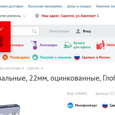
ловия доставки
Бонусная программа
Цены и скидки
Наличие то
угие регионы
Наш адрес: Саратов, ул. Аэропорт 1
н?
Регистрация
Вход
Бумага
Канцтовары
Хозтовары
Мебе
для офиса
Распродажа
Покупай и экономь
Сделано в России
ары для склада
Скрепки
альные, 22мм, оцинкованные, Глобу
Код:
146845
Артикул:
С2
Минпромторг
Сде