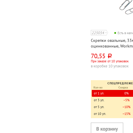
225054
Есть в на
Скрепки овальные, 33
оцинкованные, Workma
картон. уп.
70,55
руб.
При заказе от 10 упаковок
в коробке 10 упаковок
СПЕЦПРЕДЛОЖ
Кол-во
Скидка
от 1 уп.
0%
от 3 уп.
−5%
от 5 уп.
−10%
от 10 уп.
−15%