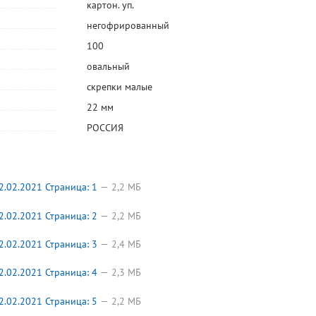
ые
Коррект.
Клейкая лента
Клейкая лента
Короб
картон. уп.
жидкость 20мл,
канцелярская
невидимая
архивный
водная основа,
19мм*33м,
неудаляемая,
микрогоф
негофрированный
68,85
26,10
273,60
131,75
руб.
руб.
руб.
Гамма, "Штрих"
Klebebnder,
19мм*33м,
тон, на за
5
5
прозрачная
Brauberg
ширина
При заказе от 20
При заказе от 12
При заказе от 5 штук
При заказе о
100
штук
штук
штук
корешка 
белый, А4
овальный
OfficeSpa
скрепки малые
22 мм
РОССИЯ
.02.2021 Страница: 1
2,2 МБ
.02.2021 Страница: 2
2,2 МБ
.02.2021 Страница: 3
2,4 МБ
.02.2021 Страница: 4
2,3 МБ
.02.2021 Страница: 5
2,2 МБ