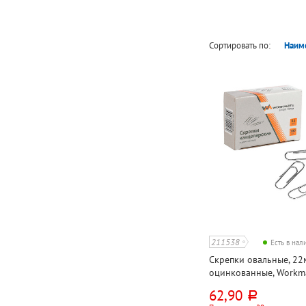
Сортировать по:
Наим
211538
Есть в на
Скрепки овальные, 22
оцинкованные, Workma
картон. уп.
62,90
руб.