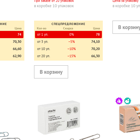
При заказе от 20 упаковок
Цена за упаковку
в коробке 10 упаковок
в коробке 10 у
ЕНИЕ
СПЕЦПРЕДЛОЖЕНИЕ
Цена
Кол-во
Скидка
Цена
74
от 1 уп.
0%
78
70,30
от 3 уп.
−5%
74,10
66,60
от 10 уп.
−10%
70,20
62,90
от 20 уп.
−15%
66,30