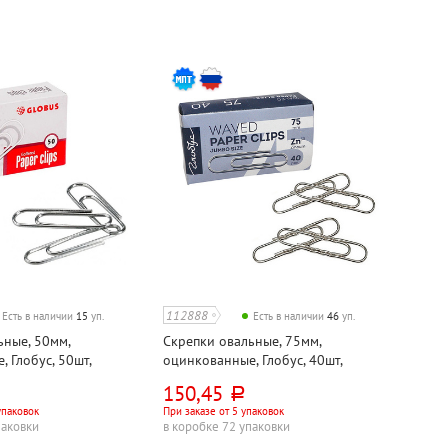
112888
Есть в наличии
15
уп.
Есть в наличии
46
уп.
ьные, 50мм,
Скрепки овальные, 75мм,
 Глобус, 50шт,
оцинкованные, Глобус, 40шт,
гофрированные, картон. уп.
150,45
руб.
упаковок
При заказе от 5 упаковок
паковки
в коробке 72 упаковки