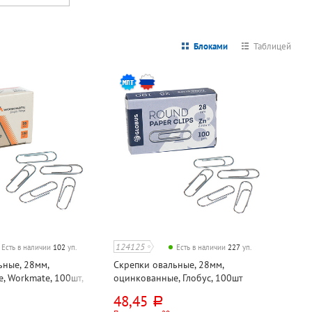
Блоками
Таблицей
124125
Есть в наличии
102
уп.
Есть в наличии
227
уп.
ьные, 28мм,
Скрепки овальные, 28мм,
, Workmate, 100шт,
оцинкованные, Глобус, 100шт
48,45
руб.