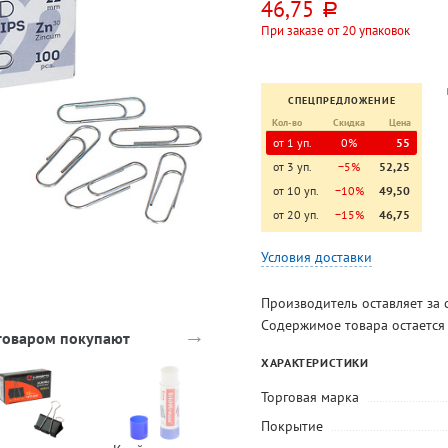
46,75
руб.
При заказе от 20 упаковок
СПЕЦПРЕДЛОЖЕНИЕ
Кол-во
Скидка
Цена
от 1 уп.
0%
55
от 3 уп.
−5%
52,25
от 10 уп.
−10%
49,50
от 20 уп.
−15%
46,75
Условия доставки
Производитель оставляет за 
Содержимое товара остается
→
 товаром покупают
ХАРАКТЕРИСТИКИ
Торговая марка
Покрытие