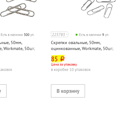
225785
Есть в наличии
300
уп.
Есть в наличии
9
уп.
ьные, 50мм,
Скрепки овальные, 50мм,
, Workmate, 50шт,
оцинкованные, Workmate, 50шт,
ые
картон. уп.
85
руб.
Цена за упаковку
паковок
в коробке 10 упаковок