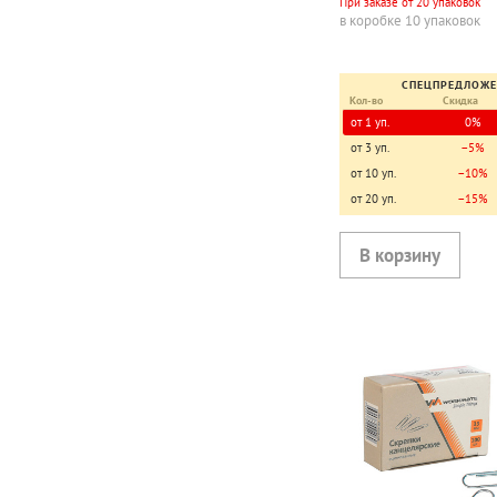
При заказе от 20 упаковок
в коробке 10 упаковок
СПЕЦПРЕДЛОЖ
Кол-во
Скидка
от 1 уп.
0%
от 3 уп.
−5%
от 10 уп.
−10%
от 20 уп.
−15%