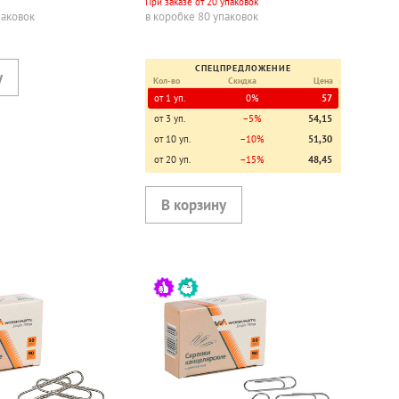
При заказе от 20 упаковок
паковок
в коробке 80 упаковок
СПЕЦПРЕДЛОЖЕНИЕ
Кол-во
Скидка
Цена
от 1 уп.
0%
57
от 3 уп.
−5%
54,15
от 10 уп.
−10%
51,30
от 20 уп.
−15%
48,45