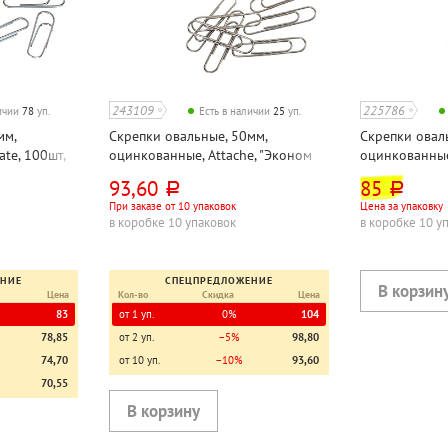
243109
225786
личии
78
уп.
Есть в наличии
25
уп.
мм,
Скрепки овальные, 50мм,
Скрепки овал
te, 100шт,
оцинкованные, Attache, "Эконом
оцинкованные
(Economy)", 100шт, гофрированные
гофрированн
93,60
85
руб.
руб.
При заказе от 10 упаковок
Цена за упаковку
в коробке 10 упаковок
в коробке 10 у
ЕНИЕ
СПЕЦПРЕДЛОЖЕНИЕ
Цена
Кол-во
Скидка
Цена
83
от 1 уп.
0%
104
78,85
от 2 уп.
−5%
98,80
74,70
от 10 уп.
−10%
93,60
70,55