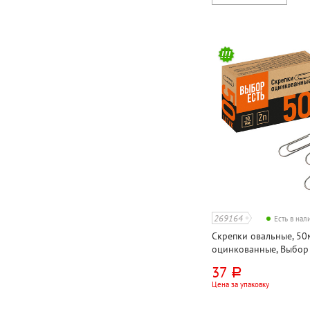
269164
Есть в на
Скрепки овальные, 50
оцинкованные, Выбор е
картон. уп.
37
руб.
Цена за упаковку