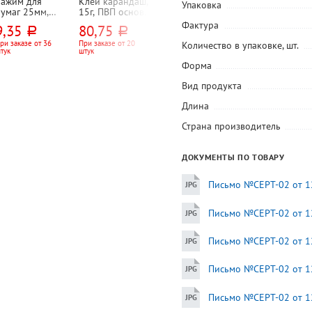
Зажим для
Клей карандаш,
Клей
Кнопки силов
Упаковка
бумаг 25мм,
15г, ПВП основа,
канцелярский
50шт, цветные,
amark, 100л,
Erich Krause
силикатный,
Workmate, "Ю-
Фактура
9,35
80,75
45,90
59
руб.
руб.
руб.
руб.
черный
50мл, deVENTE,
Сэйв (U-Save)",
прозрачный,
картон. уп.
ри заказе от 36
При заказе от 20
При заказе от 12
Цена за упаковку
Количество в упаковке, шт.
тук
штук
штук
силиконовый
апликатор
Форма
Вид продукта
Длина
Страна производитель
ДОКУМЕНТЫ ПО ТОВАРУ
Письмо №СЕРТ-02 от 12
Письмо №СЕРТ-02 от 12
Письмо №СЕРТ-02 от 12
Письмо №СЕРТ-02 от 12
Письмо №СЕРТ-02 от 12