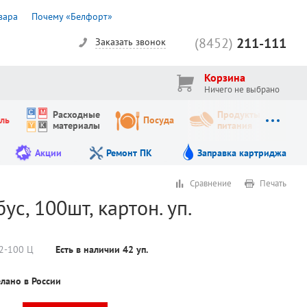
вара
Почему «Белфорт»
(8452)
211-111
Заказать звонок
Корзина
Ничего не выбрано
Расходные
Продукты
ль
Посуда
материалы
питания
Акции
Ремонт ПК
Заправка картриджа
Сравнение
Печать
с, 100шт, картон. уп.
2-100 Ц
Есть в наличии
42
уп.
лано в России