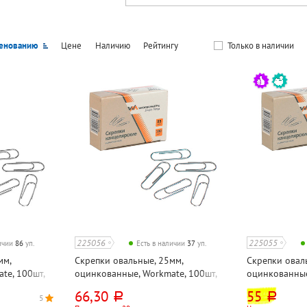
енованию
Цене
Наличию
Рейтингу
Только в наличии
225056
225055
личии
86
уп.
Есть в наличии
37
уп.
мм,
Скрепки овальные, 25мм,
Скрепки овал
te, 100шт,
оцинкованные, Workmate, 100шт,
оцинкованные
картон. уп.
картон. уп.
66,30
55
руб.
руб.
5
5