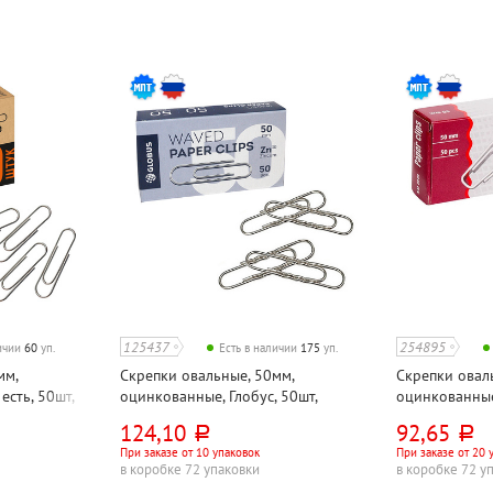
125437
254895
личии
60
уп.
Есть в наличии
175
уп.
мм,
Скрепки овальные, 50мм,
Скрепки овал
сть, 50шт,
оцинкованные, Глобус, 50шт,
оцинкованные,
гофрированные
картон. уп.
124,10
92,65
руб.
руб.
При заказе от 10 упаковок
При заказе от 20 
в коробке 72 упаковки
в коробке 72 у