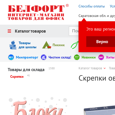
Способы оплаты
Ус
Саратовская обл. и др
Это ваш регио
Каталог товаров
Верно
Товары
Пикник
Инструменты
для школы
Минпромторг
Чистим склад!
Новинки
Хиты
Каталог товаров
Тов
1588
Товары для склада
Скрепки ов
41
Скрепки