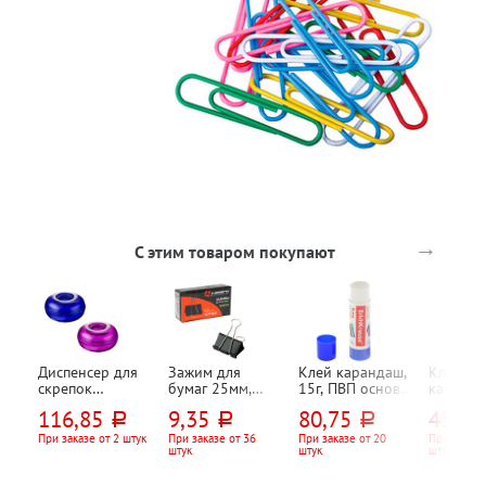
→
С этим товаром покупают
Диспенсер для
Зажим для
Клей карандаш,
Клей
скрепок
бумаг 25мм,
15г, ПВП основа,
канцеля
магнитный
Lamark, 100л,
Erich Krause
силикат
116,85
9,35
80,75
45,90
руб.
руб.
руб.
ассорти,
черный
50мл, d
круглый
прозрач
При заказе от 2 штук
При заказе от 36
При заказе от 20
При заказе
штук
штук
штук
силико
апликат