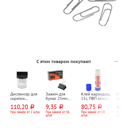
→
С этим товаром покупают
Диспенсер для
Зажим для
Клей карандаш,
Клей
скрепок
бумаг 25мм,
15г, ПВП основа,
канцеля
магнитный
Lamark, 100л,
Erich Krause
силикат
110,20
9,35
80,75
45,90
руб.
руб.
руб.
СТАММ,
черный
50мл, d
прозрачный,
прозрач
При заказе от 2 штук
При заказе от 36
При заказе от 20
При заказе
штук
штук
штук
круглый
силико
апликат